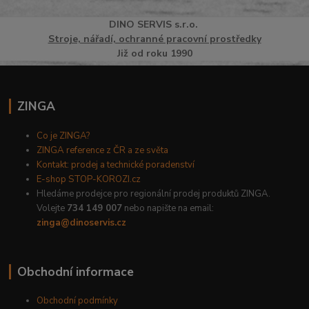
DINO
SERVI
S
s.r.o.
Stroje, nářadí, ochranné pracovní prostředky
Již od roku 1990
ZINGA
Co je ZINGA?
ZINGA reference z ČR a ze světa
Kontakt: prodej a technické poradenství
E-shop STOP-KOROZI.cz
Hledáme prodejce pro regionální prodej produktů ZINGA.
Volejte
734 149 007
nebo napište na email:
zinga@dinoservis.cz
Obchodní informace
Obchodní podmínky