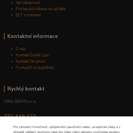
Jak nakupovat
Postup při nákupu na splátky
EET oznámení
Kontaktní informace
O nás
Kontakt Česká Lípa
Kontakt Stružnice
Formulář na poptávku
Rychlý kontakt
DINO SERVIS s.r.o.
731 449 423
8.00 hod. - 16.00 hod.
Pro základní funkčnost, zpříjemnění používání webu, analytické účely a v
případě udělení souhlasu také pro účely cílení reklamy využíváme soubory