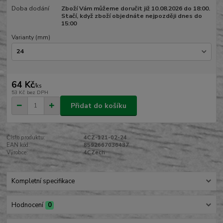
Doba dodání
Zboží Vám můžeme doručit již 10.08.2026 do 18:00.
Stačí, když zboží objednáte nejpozději dnes do
15:00
Varianty (mm)
64 Kč
/
ks
53 Kč
bez DPH
Přidat do košíku
Číslo produktu:
4CZ-121-02-24
EAN kód:
8592667036437
Výrobce:
4CZech
Kompletní specifikace
Hodnocení
0