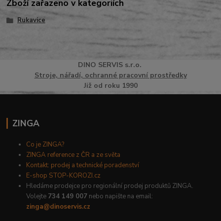
Zboží zařazeno v kategoriích
Rukavice
DINO
SERVI
S
s.r.o.
Stroje, nářadí, ochranné pracovní prostředky
Již od roku 1990
ZINGA
Co je ZINGA?
ZINGA reference z ČR a ze světa
Kontakt: prodej a technické poradenství
E-shop STOP-KOROZI.cz
Hledáme prodejce pro regionální prodej produktů ZINGA.
Volejte
734 149 007
nebo napište na email:
zinga@dinoservis.cz