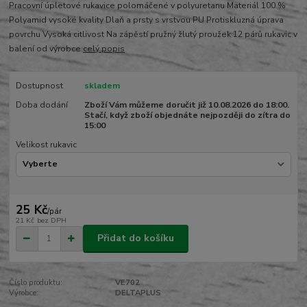
Pracovní úpletové rukavice polomáčené v polyuretanu Materiál 100 %
Polyamid vysoké kvality Dlaň a prsty s vrstvou PU Protiskluzná úprava
povrchu Vysoká citlivost Na zápěstí pružný žlutý proužek 12 párů rukavic v
balení od výrobce
celý popis
Dostupnost
skladem
Doba dodání
Zboží Vám můžeme doručit již 10.08.2026 do 18:00.
Stačí, když zboží objednáte nejpozději do zítra do
15:00
Velikost rukavic
25 Kč
/
pár
21 Kč
bez DPH
Přidat do košíku
Číslo produktu:
VE702
Výrobce:
DELTAPLUS