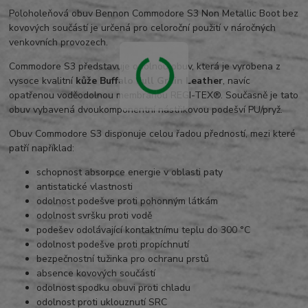
Poloholeňová obuv Bennon Commodore S3 Non Metallic Boot bez
kovových součástí je určená pro celoroční použití v náročných
venkovních provozech.
Commodore S3 představuje odolnou obuv, která je vyrobena z
vysoce kvalitní
kůže Buffalo Full Grain Leather
, navíc
opatřenou voděodolnou membránou REGI-TEX®. Současně je tato
obuv vybavená dvoukomponentní nástřikovou podešví PU/pryž.
Obuv Commodore S3 disponuje celou řadou předností, mezi které
patří například:
schopnost absorpce energie v oblasti paty
antistatické vlastnosti
odolnost podešve proti pohonným látkám
odolnost svršku proti vodě
podešev odolávající kontaktnímu teplu do 300 °C
odolnost podešve proti propíchnutí
bezpečnostní tužinka pro ochranu prstů
absence kovových součástí
odolnost spodku obuvi proti chladu
odolnost proti uklouznutí SRC