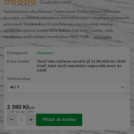
Ohodnotit produkt
Poloholeňová obuv Bennon Commodore S3 Non Metallic Boot bez
kovových součástí je určená pro celoroční použití v náročných venkovních
provozech. Commodore S3 představuje odolnou obuv, která je
vyrobena z vysoce kvalitní kůže Buffalo Full Grain Leather, navíc
opatřenou voděodolnou membránou REGI-TEX®....
celý popis
Dostupnost
Skladem
Doba dodání
Zboží Vám můžeme doručit již 12.08.2026 do 18:00.
Stačí, když zboží objednáte nejpozději dnes do
24:00
Velikost obuv
2 380 Kč
/
pár
1 967 Kč
bez DPH
Přidat do košíku