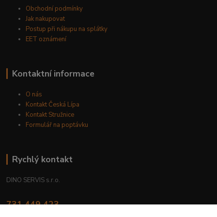
Obchodní podmínky
Jak nakupovat
Postup při nákupu na splátky
EET oznámení
Kontaktní informace
O nás
Kontakt Česká Lípa
Kontakt Stružnice
Formulář na poptávku
Rychlý kontakt
DINO SERVIS s.r.o.
731 449 423
8.00 hod. - 16.00 hod.