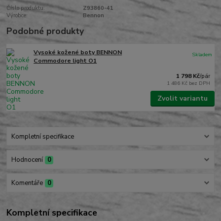
Číslo produktu:
Z93860-41
Výrobce:
Bennon
Podobné produkty
Vysoké kožené boty BENNON
Skladem
Commodore light O1
1 798 Kč
/
pár
1 486 Kč
bez DPH
Zvolit variantu
Kompletní specifikace
Hodnocení
0
Komentáře
0
Kompletní specifikace