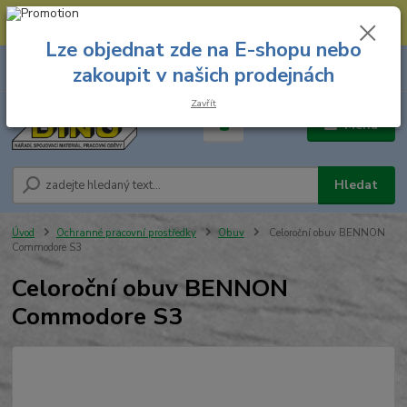
--- Spojovací materiál: 774 431 045 --- Prodejna nářadí: 731 449 423 --
- Pracovní oděvy Stružnice: 731 449 425 ---
Lze objednat zde na E-shopu nebo
0
ks
731 449 423
zakoupit v našich prodejnách
za
0,00 Kč
8.00 hod. - 16.00 hod.
Zavřít
Menu
Hledat
Úvod
Ochranné pracovní prostředky
Obuv
Celoroční obuv BENNON
Commodore S3
Celoroční obuv BENNON
Commodore S3