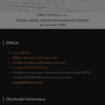
DINO
SERVI
S
s.r.o.
Stroje, nářadí, ochranné pracovní prostředky
Již od roku 1990
ZINGA
Co je ZINGA?
ZINGA reference z ČR a ze světa
Kontakt: prodej a technické poradenství
E-shop STOP-KOROZI.cz
Hledáme prodejce pro regionální prodej produktů ZINGA.
Volejte
734 149 007
nebo napište na email:
zinga@dinoservis.cz
Obchodní informace