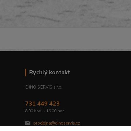
Rychlý kontakt
DINO SERVIS s.r.o.
731 449 423
8.00 hod. - 16.00 hod.
prodejna@dinoservis.cz