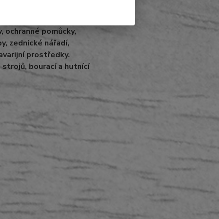
inoservis.cz
v, ochranné pomůcky,
, zednické nářadí,
avarijní prostředky.
strojů, bourací a hutnící