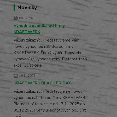
Novinky
09.02.2026
Výhodná nabídka od firmy
KRAFTWERK
Vážení zákaznící, Představujeme Vám
novou výhodnou nabídku od firmy
KRAFTWERK. Široký výběr dílenského
vybavení za výhodné ceny. Platnost této
akce j...
číst celé
19.11.2025
KRAFTWERK BLACK FRIDAY
Vážení zákaznící, Představujeme novou
výhodnou nabídku od firmy KRAFTWERK.
Platnost této akce je od 17.11.2025 do
05.12.2025! Ceny u jednotlivých po...
číst
celé