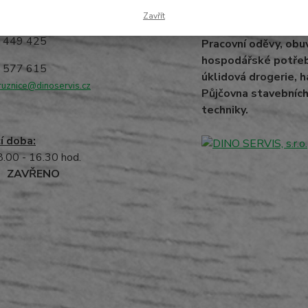
www.d
Zavřít
provozovny:
1 449 425
Pracovní oděvy, obu
hospodářské potřeby
4 577 615
úklidová drogerie, h
ruznice@dinoservis.cz
Půjčovna stavebních 
techniky.
í doba:
8.00 - 16.30 hod.
:
ZAVŘENO