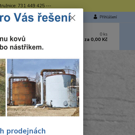
tružnice: 731 449 425 ---
Přihlášení
 si rady? Zavolejte.
0
ks
449 423
za
0,00 Kč
od. - 16.00 hod.
e
.
ch prodejnách