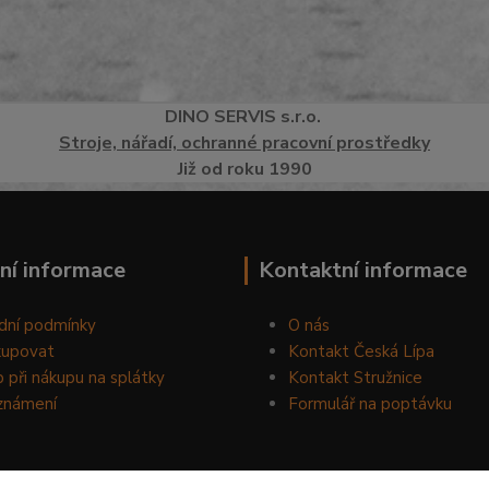
DINO
SERVI
S
s.r.o.
Stroje, nářadí, ochranné pracovní prostředky
Již od roku 1990
ní informace
Kontaktní informace
dní podmínky
O nás
kupovat
Kontakt Česká Lípa
 při nákupu na splátky
Kontakt Stružnice
známení
Formulář na poptávku