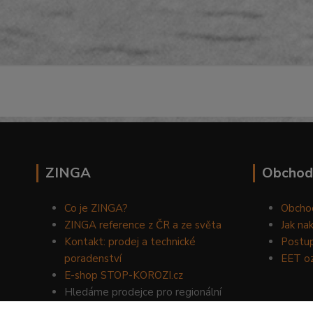
ZINGA
Obchod
Co je ZINGA?
Obcho
ZINGA reference z ČR a ze světa
Jak na
Kontakt: prodej a technické
Postup
poradenství
EET o
E-shop STOP-KOROZI.cz
Hledáme prodejce pro regionální
prodej produktů ZINGA.