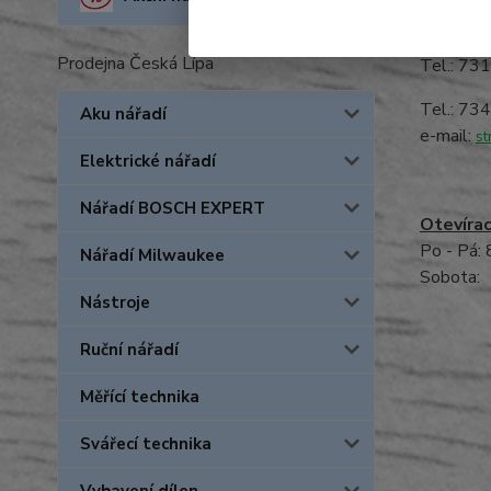
Vedení 
Prodejna Česká Lípa
Tel.: 73
Tel.: 73
Aku nářadí
e-mail:
st
Elektrické nářadí
Nářadí BOSCH EXPERT
Otevírac
Po - Pá: 
Nářadí Milwaukee
Sobota
Nástroje
Ruční nářadí
Měřící technika
Svářecí technika