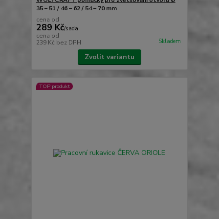
WOLFCRAFT pomůcky pro zvětšování otvorů Ø
35 – 51 / 46 – 62 / 54 – 70 mm
cena od
289 Kč
/
sada
cena od
Skladem
239 Kč
bez DPH
Zvolit variantu
TOP produkt