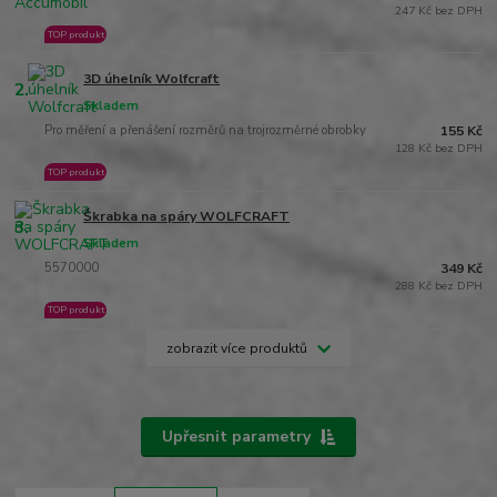
247 Kč bez DPH
TOP produkt
3D úhelník Wolfcraft
2.
Skladem
Pro měření a přenášení rozměrů na trojrozměrné obrobky
155 Kč
128 Kč bez DPH
TOP produkt
Škrabka na spáry WOLFCRAFT
3.
Skladem
5570000
349 Kč
288 Kč bez DPH
TOP produkt
zobrazit více produktů
Upřesnit parametry