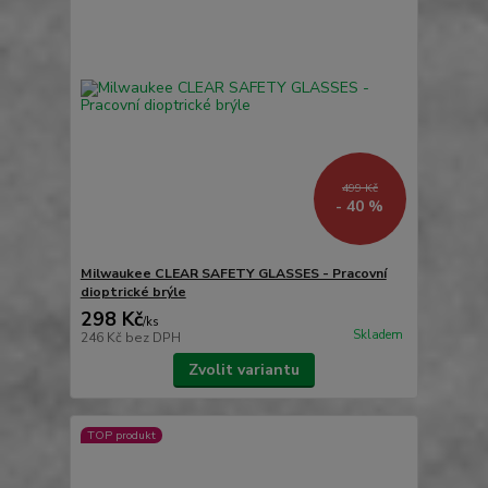
499 Kč
- 40 %
Milwaukee CLEAR SAFETY GLASSES - Pracovní
dioptrické brýle
298 Kč
/
ks
Skladem
246 Kč
bez DPH
Zvolit variantu
TOP produkt