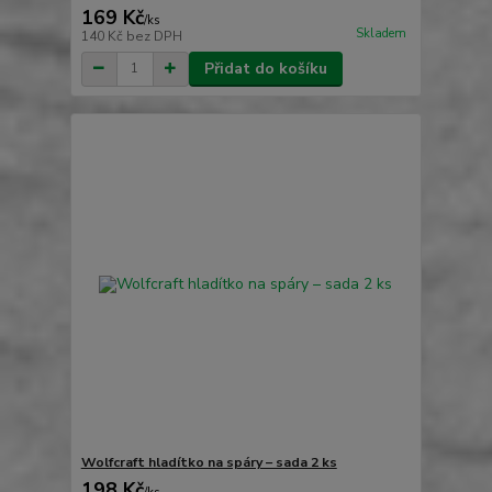
169 Kč
/
ks
Skladem
140 Kč
bez DPH
Přidat do košíku
Wolfcraft hladítko na spáry – sada 2 ks
198 Kč