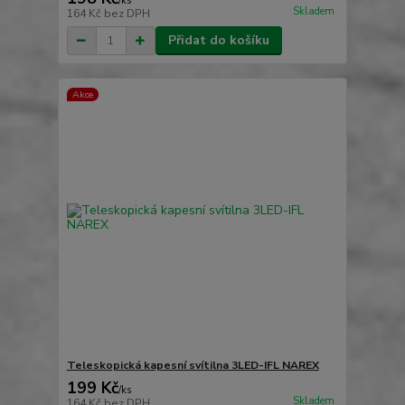
/
ks
Skladem
164 Kč
bez DPH
Přidat do košíku
Akce
Teleskopická kapesní svítilna 3LED-IFL NAREX
199 Kč
/
ks
Skladem
164 Kč
bez DPH