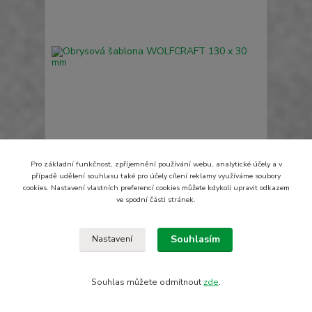
Pro základní funkčnost, zpříjemnění používání webu, analytické účely a v
Obrysová šablona WOLFCRAFT 130 x 30 mm
případě udělení souhlasu také pro účely cílení reklamy využíváme soubory
379 Kč
cookies. Nastavení vlastních preferencí cookies můžete kdykoli upravit odkazem
/
ks
Skladem
313 Kč
bez DPH
ve spodní části stránek.
Přidat do košíku
Souhlasím
Nastavení
Načíst další produkty (30)
Souhlas můžete odmítnout
zde
.
strana
z 3
další