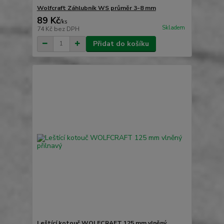
Wolfcraft Záhlubník WS průměr 3-8 mm
89 Kč
/
ks
Skladem
74 Kč
bez DPH
Přidat do košíku
Leštící kotouč WOLFCRAFT 125 mm vlněný