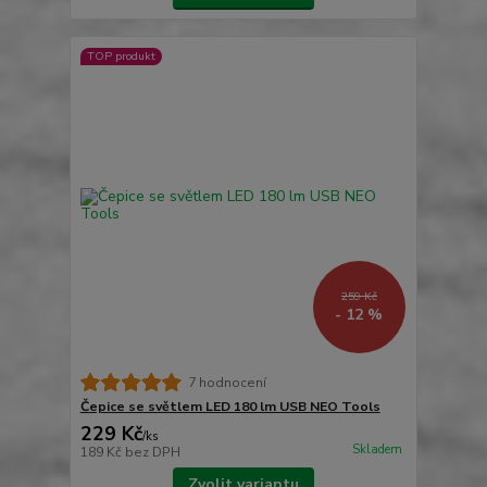
TOP produkt
259 Kč
- 12 %
7 hodnocení
Čepice se světlem LED 180 lm USB NEO Tools
229 Kč
/
ks
Skladem
189 Kč
bez DPH
Zvolit variantu