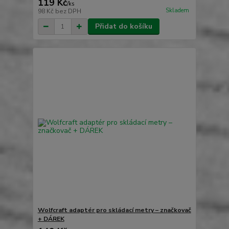
119 Kč
/
ks
Skladem
98 Kč
bez DPH
Přidat do košíku
Wolfcraft adaptér pro skládací metry – značkovač
+ DÁREK