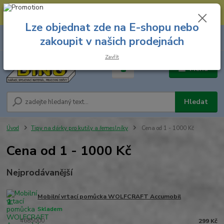
--- Spojovací materiál: 774 431 045 --- Prodejna nářadí: 731 449 423 --
- Pracovní oděvy Stružnice: 731 449 425 ---
Lze objednat zde na E-shopu nebo
0
ks
731 449 423
zakoupit v našich prodejnách
za
0,00 Kč
8.00 hod. - 16.00 hod.
Zavřít
Menu
Hledat
Úvod
Tipy na dárky pro kutily a řemeslníky
Cena od 1 - 1000 Kč
Cena od 1 - 1000 Kč
Nejprodávanější
Mobilní vrtací pomůcka WOLFCRAFT Accumobil
1.
Skladem
4685000
299 Kč