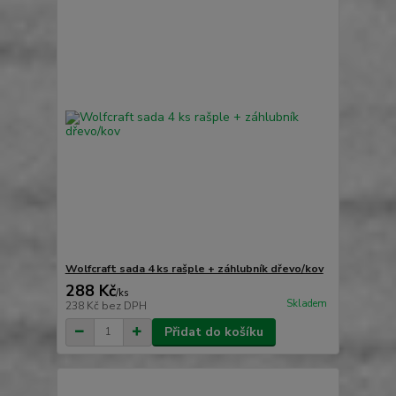
Wolfcraft sada 4 ks rašple + záhlubník dřevo/kov
288 Kč
/
ks
Skladem
238 Kč
bez DPH
Přidat do košíku