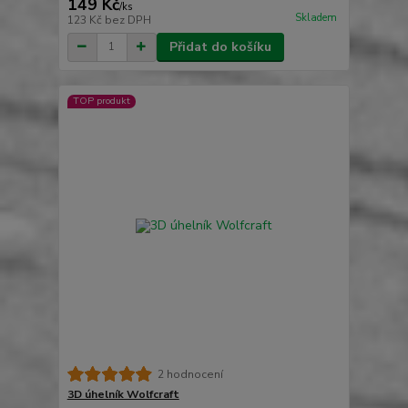
149 Kč
/
ks
Skladem
123 Kč
bez DPH
Přidat do košíku
TOP produkt
2 hodnocení
3D úhelník Wolfcraft