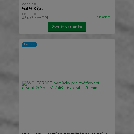
cena od
549 Kč
/
ks
cena od
Skladem
454 Kč
bez DPH
Zvolit variantu
Novinka