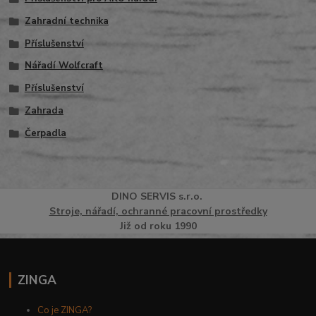
Zahradní technika
Příslušenství
Nářadí Wolfcraft
Příslušenství
Zahrada
Čerpadla
DINO
SERVI
S
s.r.o.
Stroje, nářadí, ochranné pracovní prostředky
Již od roku 1990
ZINGA
Co je ZINGA?