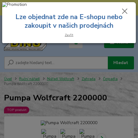
--- Spojovací materiál: 774 431 045 --- Prodejna nářadí: 731 449 423 --
- Pracovní oděvy Stružnice: 731 449 425 ---
Lze objednat zde na E-shopu nebo
0
ks
731 449 423
zakoupit v našich prodejnách
za
0,00 Kč
8.00 hod. - 16.00 hod.
Zavřít
Menu
Hledat
Úvod
Ruční nářadí
Nářadí Wolfcraft
Zahrada
Čerpadla
Pumpa Wolfcraft 2200000
Pumpa Wolfcraft 2200000
TOP produkt