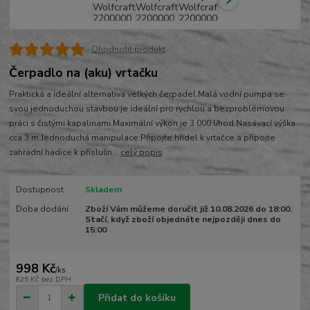
Ohodnotit produkt
Čerpadlo na (aku) vrtačku
Praktická a ideální alternativa velkých čerpadel.Malá vodní pumpa se
svou jednoduchou stavbou je ideální pro rychlou a bezproblémovou
práci s čistými kapalinami.Maximální výkon je 3 000 l/hod.Nasávací výška
cca 3 m.Jednoduchá manipulace:Připojte hřídel k vrtačce a připojte
zahradní hadice k příslušn...
celý popis
Dostupnost
Skladem
Doba dodání
Zboží Vám můžeme doručit již 10.08.2026 do 18:00.
Stačí, když zboží objednáte nejpozději dnes do
15:00
998 Kč
/
ks
825 Kč
bez DPH
Přidat do košíku