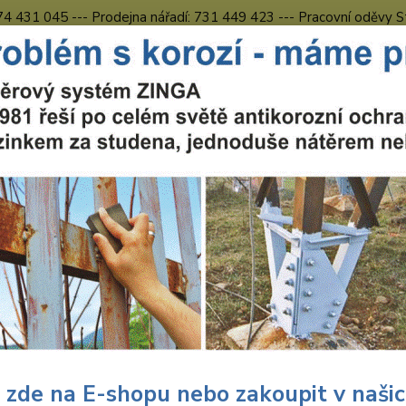
774 431 045 --- Prodejna nářadí: 731 449 423 --- Pracovní oděvy S
Obchodní podmínky
Kontakty Česká Lípa
Nevíte
Hledat
731 
8.00 h
Nářadí BOSCH EXPERT
Akumulátory a nabíječky
ulátory a nabíječky
Kč
Od
adem
Novinka
Akce
Doprava ZDARMA
TOP 
 zde na E-shopu nebo zakoupit v naši