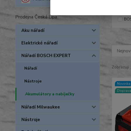
Výrob
Prodejna Česká Lípa
BO
Aku nářadí
Elektrické nářadí
Nejnově
Nářadí BOSCH EXPERT
Zobrazuji 
Nářadí
Nástroje
Novinka
Doprav
Akumulátory a nabíječky
Nářadí Milwaukee
Nástroje