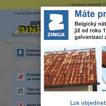
--- Spojovací materiál: 
O firmě DINO SERVIS s.r.o.
ZINGA
Fotogalerie z výstav
Úvod
Antikorozní nátěry
ZINGAMETALL
Akum
Produkty za nejnižší cenu
Cena:
na internetu
Tipy na dárky pro kutily a
Skl
řemeslníky
Lze objednat
Akční nabídka