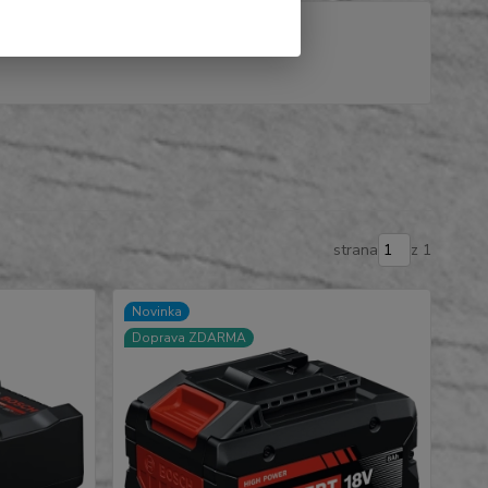
strana
z 1
Novinka
Doprava ZDARMA