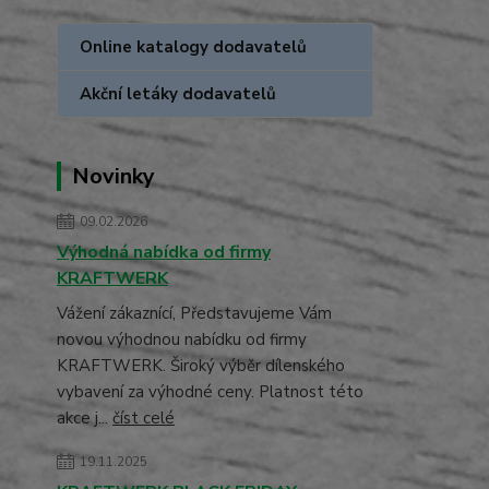
Online katalogy dodavatelů
Akční letáky dodavatelů
Novinky
09.02.2026
Výhodná nabídka od firmy
KRAFTWERK
Vážení zákaznící, Představujeme Vám
novou výhodnou nabídku od firmy
KRAFTWERK. Široký výběr dílenského
vybavení za výhodné ceny. Platnost této
akce j...
číst celé
19.11.2025