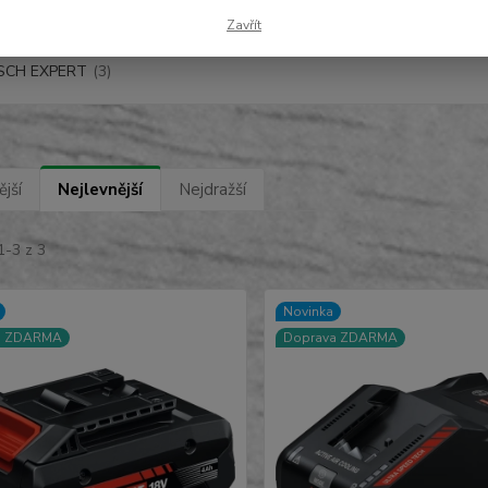
Zavřít
ce
SCH EXPERT
(3)
jší
Nejlevnější
Nejdražší
1-3 z 3
Novinka
a ZDARMA
Doprava ZDARMA