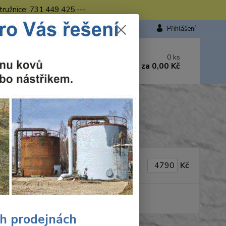
tružnice: 731 449 425 ---
Přihlášení
 si rady? Zavolejte.
0
ks
449 423
za
0,00 Kč
od. - 16.00 hod.
Do
Kč
produkt
ch prodejnách