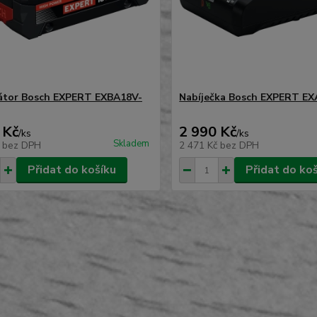
átor Bosch EXPERT EXBA18V-
Nabíječka Bosch EXPERT EX
 Kč
2 990 Kč
/
ks
/
ks
Skladem
č
bez DPH
2 471 Kč
bez DPH
Přidat do košíku
Přidat do ko