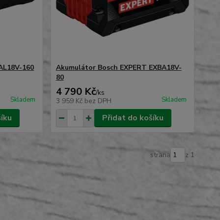
AL18V-160
Akumulátor Bosch EXPERT EXBA18V-
80
4 790 Kč
/
ks
Skladem
Skladem
3 959 Kč
bez DPH
šíku
Přidat do košíku
strana
z 1