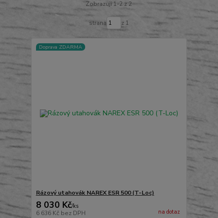
Zobrazuji 1-2 z 2
strana
z 1
Doprava ZDARMA
Rázový utahovák NAREX ESR 500 (T-Loc)
8 030 Kč
/
ks
na dotaz
6 636 Kč
bez DPH