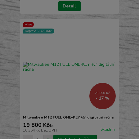
Detail
Akce
Doprava ZDARMA
23 990 Kč
- 17 %
Milwaukee M12 FUEL ONE-KEY ½″ digitální ráčna
19 800 Kč
/
ks
Skladem
16 364 Kč
bez DPH