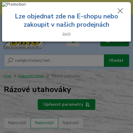
--- Spojovací materiál: 774 431 045 --- Prodejna nářadí: 731 449 423 --
- Pracovní oděvy Stružnice: 731 449 425 ---
Lze objednat zde na E-shopu nebo
0
ks
731 449 423
zakoupit v našich prodejnách
za
0,00 Kč
8.00 hod. - 16.00 hod.
Zavřít
Menu
Hledat
Úvod
Elektrické nářadí
Rázové utahováky
Rázové utahováky
Upřesnit parametry
Nejnovější
Nejlevnější
Nejdražší