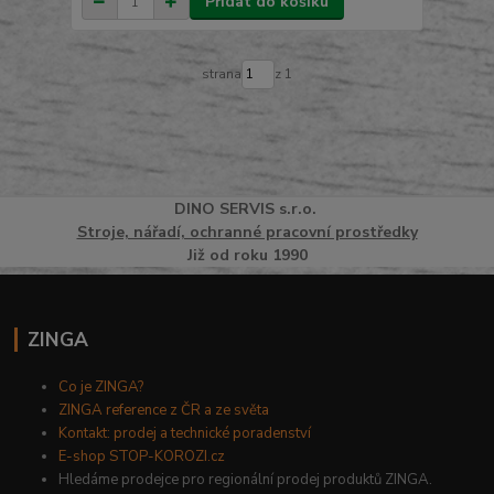
Přidat do košíku
strana
z 1
DINO
SERVI
S
s.r.o.
Stroje, nářadí, ochranné pracovní prostředky
Již od roku 1990
ZINGA
Co je ZINGA?
ZINGA reference z ČR a ze světa
Kontakt: prodej a technické poradenství
E-shop STOP-KOROZI.cz
Hledáme prodejce pro regionální prodej produktů ZINGA.