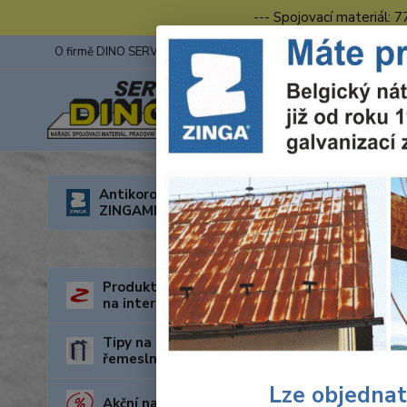
--- Spojovací materiál: 
O firmě DINO SERVIS s.r.o.
ZINGA
Fotogalerie z výstav
Úvod
O
Antikorozní nátěry
ZINGAMETALL
Záko
Dne 13. 
Produkty za nejnižší cenu
elektroza
na internetu
elektroo
Tipy na dárky pro kutily a
Realizace
řemeslníky
až na kon
Lze objednat
Akční nabídka