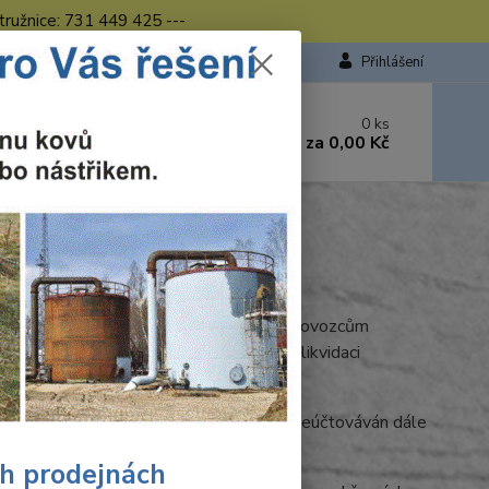
tružnice: 731 449 425 ---
Přihlášení
 si rady? Zavolejte.
0
ks
449 423
za
0,00 Kč
od. - 16.00 hod.
odpadech, ze které vyplývá výrobcům a dovozcům
zajišťovat a spolupodílet se na sběru a likvidaci
ecyklační poplatek. Tento poplatek je přeúčtováván dále
ch prodejnách