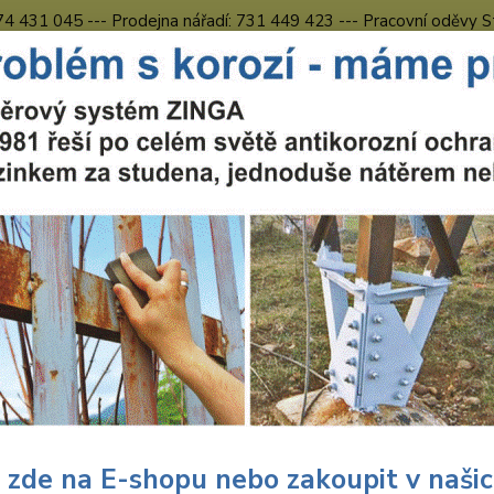
774 431 045 --- Prodejna nářadí: 731 449 423 --- Pracovní oděvy S
Obchodní podmínky
Kontakty Česká Lípa
Nevíte
Hledat
731 
8.00 h
bchodní podmínky
Zákon o odpadech
n o odpadech
8. 2005 vstoupila v účinnost novela zákona č. 185/2001 Sb. o 
řízení, uvedených v příloze tohoto zákona, povinnost financovat, 
dpadu.
 v praxi znamená navýšení ceny výrobcem/distributorem o tzv. r
ečné spotřebitele.
 zde na E-shopu nebo zakoupit v naši