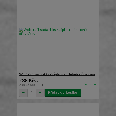
Wolfcraft sada 4 ks rašple + záhlubník dřevo/kov
288 Kč
/
ks
Skladem
238 Kč
bez DPH
Přidat do košíku