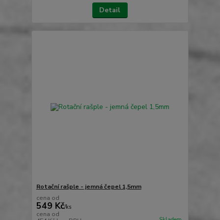
Detail
Rotační rašple - jemná čepel 1,5mm
cena od
549 Kč
/
ks
cena od
Skladem