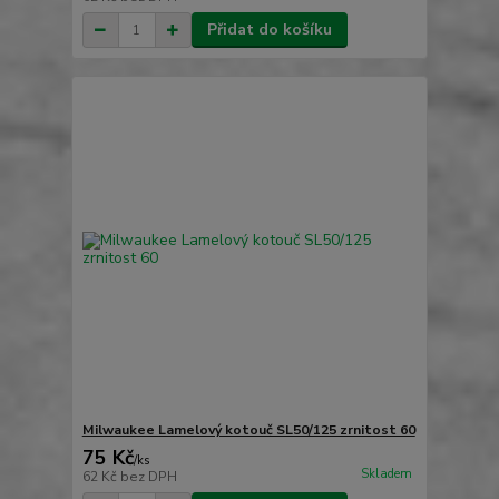
Přidat do košíku
Milwaukee Lamelový kotouč SL50/125 zrnitost 60
75 Kč
/
ks
Skladem
62 Kč
bez DPH