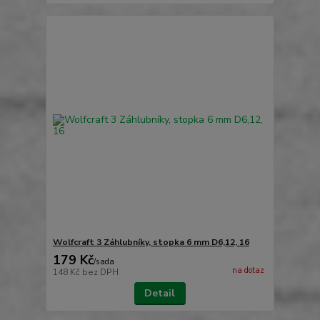
Wolfcraft 3 Záhlubníky, stopka 6 mm D6,12, 16
179 Kč
/
sada
na dotaz
148 Kč
bez DPH
Detail