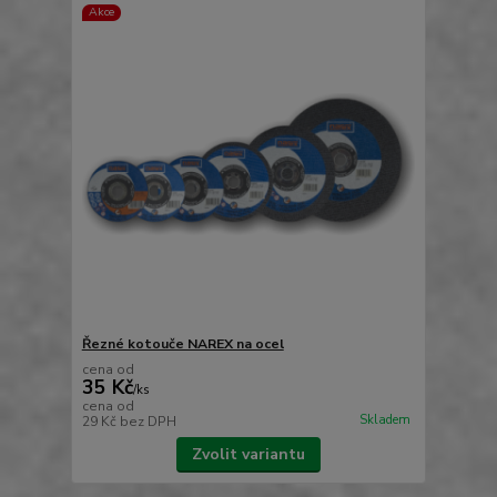
Akce
Řezné kotouče NAREX na ocel
cena od
35 Kč
/
ks
cena od
Skladem
29 Kč
bez DPH
Zvolit variantu