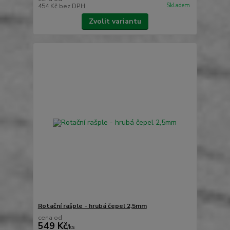
Skladem
454 Kč
bez DPH
Zvolit variantu
Rotační rašple - hrubá čepel 2,5mm
cena od
549 Kč
/
ks