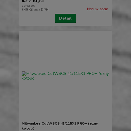
422 Kč
/
bal.
cena od
Není skladem
349 Kč
bez DPH
Detail
Milwaukee CutWSCS 41/115X1 PRO+ řezný
kotouč