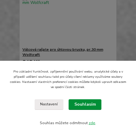
Válcová rašple pro úhlovou brusku, pr.30 mm
Wolfcraft
848 Kč
/
ks
Skladem
701 Kč
bez DPH
Pro základní funkčnost, zpříjemnění používání webu, analytické účely a v
Přidat do košíku
případě udělení souhlasu také pro účely cílení reklamy využíváme soubory
cookies. Nastavení vlastních preferencí cookies můžete kdykoli upravit odkazem
ve spodní části stránek.
Načíst další produkty (6)
Souhlasím
Nastavení
strana
z 2
další
Souhlas můžete odmítnout
zde
.