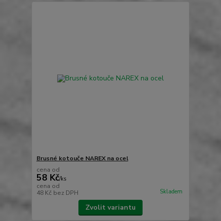
Brusné kotouče NAREX na ocel
cena od
58 Kč
/
ks
cena od
Skladem
48 Kč
bez DPH
Zvolit variantu