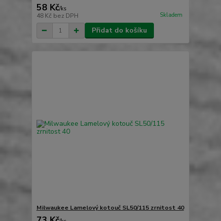
58 Kč
/
ks
Skladem
48 Kč
bez DPH
Přidat do košíku
Milwaukee Lamelový kotouč SL50/115 zrnitost 40
73 Kč