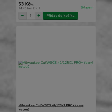
53 Kč
/
ks
Skladem
44 Kč
bez DPH
Přidat do košíku
Milwaukee CutWSCS 41/125X1 PRO+ řezný
kotouč