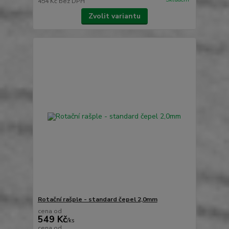
454 Kč
bez DPH
Zvolit variantu
Rotační rašple - standard čepel 2,0mm
cena od
549 Kč
/
ks
cena od