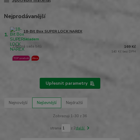
Spotřební materiál
Nejprodávanější
18-Bit Box SUPER LOCK NAREX
1.
Skladem
18dílná sada bitů
169 Kč
140 Kč bez DPH
TOP produkt
Akce
Upřesnit parametry
Nejnovější
Nejlevnější
Nejdražší
Zobrazuji 1-30 z 36
strana
z 2
další