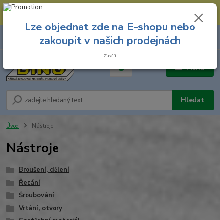
--- Spojovací materiál: 774 431 045 --- Prodejna nářadí: 731 449 423 --
- Pracovní oděvy Stružnice: 731 449 425 ---
Lze objednat zde na E-shopu nebo
0
ks
731 449 423
zakoupit v našich prodejnách
za
0,00 Kč
8.00 hod. - 16.00 hod.
Zavřít
Menu
Hledat
Úvod
Nástroje
Nástroje
Broušení, dělení
Řezání
Šroubování
Vrtání, otvory