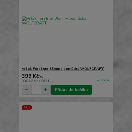
Vrták Forstner 35mm+ pomůcka WOLFCRAFT
399 Kč
/
ks
Skladem
330 Kč
bez DPH
Přidat do košíku
Akce