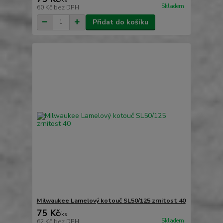
/
ks
Skladem
60 Kč
bez DPH
Přidat do košíku
Milwaukee Lamelový kotouč SL50/125 zrnitost 40
75 Kč
/
ks
Skladem
62 Kč
bez DPH