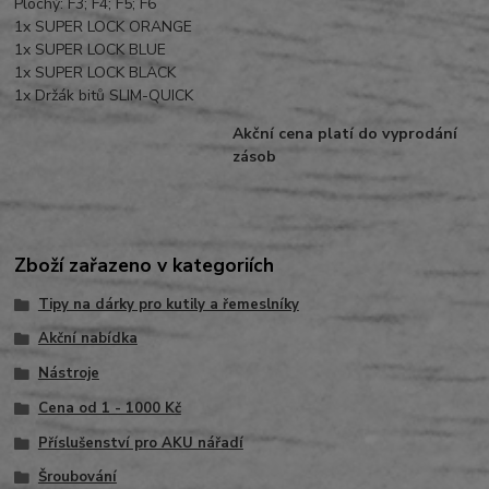
Plochý: F3; F4; F5; F6
1x SUPER LOCK ORANGE
1x SUPER LOCK BLUE
1x SUPER LOCK BLACK
1x Držák bitů SLIM-QUICK
Akční cena platí do vyprodání
zásob
Zboží zařazeno v kategoriích
Tipy na dárky pro kutily a řemeslníky
Akční nabídka
Nástroje
Cena od 1 - 1000 Kč
Příslušenství pro AKU nářadí
Šroubování