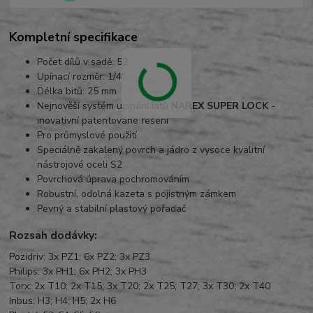
Kompletní specifikace
Počet dílů v sadě: 52
Upínací rozměr: 1/4"
Délka bitů: 25 mm
Nejnověší systém upínání bitů
NAREX SUPER LOCK
-
inovativní patentované řešení
Pro průmyslové použití
Speciálně zakalený povrch a jádro z vysoce kvalitní
nástrojové oceli S2
Povrchová úprava pochromováním
Robustní, odolná kazeta s pojistným zámkem
Pevný a stabilní plastový pořadač
Rozsah dodávky:
Pozidriv: 3x PZ1; 6x PZ2; 3x PZ3
Philips: 3x PH1; 6x PH2; 3x PH3
Torx: 2x T10; 2x T15; 3x T20; 2x T25; T27; 3x T30; 2x T40
Inbus: H3; H4; H5; 2x H6