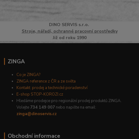
DINO
SERVI
S
s.r.o.
Stroje, nářadí, ochranné pracovní prostředky
Již od roku 1990
ZINGA
Co je ZINGA?
ZINGA reference z ČR a ze světa
Kontakt: prodej a technické poradenství
E-shop STOP-KOROZI.cz
Hledáme prodejce pro regionální prodej produktů ZINGA.
Volejte
734 149 007
nebo napište na email:
zinga@dinoservis.cz
Obchodní informace