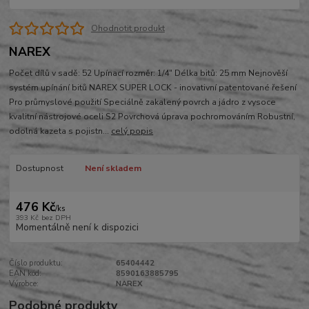
Ohodnotit produkt
NAREX
Počet dílů v sadě: 52 Upínací rozměr: 1/4" Délka bitů: 25 mm Nejnověší
systém upínání bitů NAREX SUPER LOCK - inovativní patentované řešení
Pro průmyslové použití Speciálně zakalený povrch a jádro z vysoce
kvalitní nástrojové oceli S2 Povrchová úprava pochromováním Robustní,
odolná kazeta s pojistn...
celý popis
Dostupnost
Není skladem
476 Kč
/
ks
393 Kč
bez DPH
Momentálně není k dispozici
Číslo produktu:
65404442
EAN kód:
8590163885795
Výrobce:
NAREX
Podobné produkty