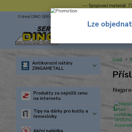
--- Spojovací materiál: 
O firmě DINO SERVIS s.r.o.
ZINGA
Fotogalerie z výstav
Lze objednat
Úvod
R
Antikorozní nátěry
ZINGAMETALL
Přís
Nejpro
Produkty za nejnižší cenu
na internetu
1.
Tipy na dárky pro kutily a
řemeslníky
Akční nabídka