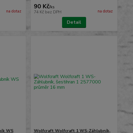
90 Kč
/
ks
na dotaz
na dotaz
74 Kč
bez DPH
Detail
bník WS
Wolfcraft Wolfcraft 1 WS-Záhlubník,