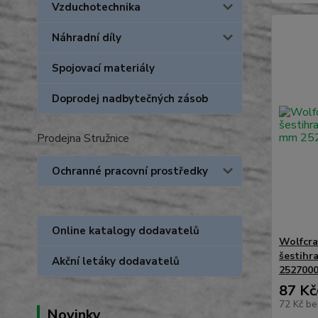
Vzduchotechnika
Náhradní díly
Spojovací materiály
Doprodej nadbytečných zásob
Prodejna Stružnice
Ochranné pracovní prostředky
Online katalogy dodavatelů
Wolfcra
šestihr
Akční letáky dodavatelů
252700
87 Kč
72 Kč
be
Novinky