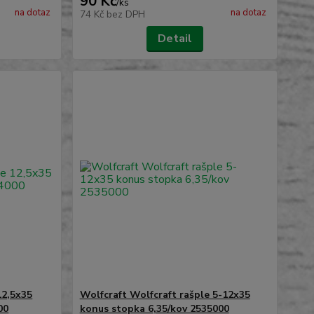
90 Kč
/
ks
na dotaz
na dotaz
74 Kč
bez DPH
Detail
12,5x35
Wolfcraft Wolfcraft rašple 5-12x35
00
konus stopka 6,35/kov 2535000