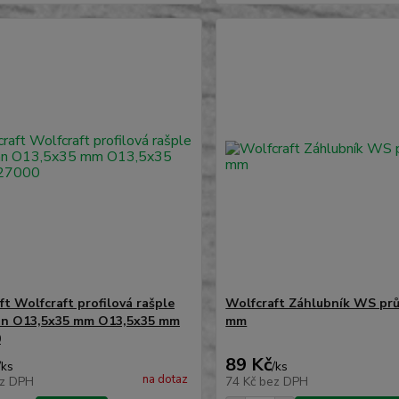
ft Wolfcraft profilová rašple
Wolfcraft Záhlubník WS pr
an O13,5x35 mm O13,5x35 mm
mm
0
89 Kč
/
ks
/
ks
na dotaz
z DPH
74 Kč
bez DPH