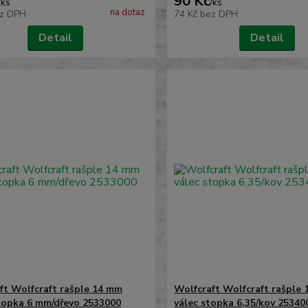
90 Kč
/
ks
/
ks
na dotaz
z DPH
74 Kč
bez DPH
Detail
Detail
ft Wolfcraft rašple 14 mm
Wolfcraft Wolfcraft rašple 
topka 6 mm/dřevo 2533000
válec stopka 6,35/kov 25340