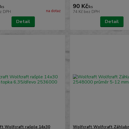
90 Kč
/
ks
/
ks
na dotaz
z DPH
74 Kč
bez DPH
Detail
Detail
ft Wolfcraft rašple 14x30
Wolfcraft Wolfcraft Záhlu