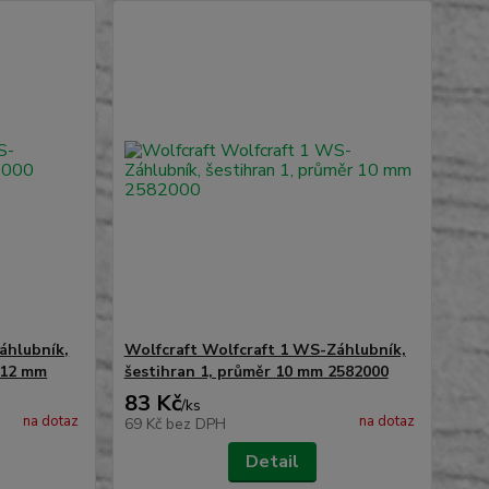
áhlubník,
Wolfcraft Wolfcraft 1 WS-Záhlubník,
 12 mm
šestihran 1, průměr 10 mm 2582000
83 Kč
/
ks
na dotaz
na dotaz
69 Kč
bez DPH
Detail