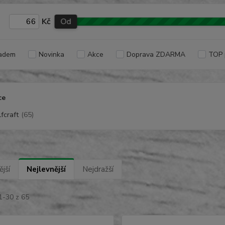
Kč
Od
adem
Novinka
Akce
Doprava ZDARMA
TOP 
ce
fcraft
(65)
jší
Nejlevnější
Nejdražší
1-30 z 65