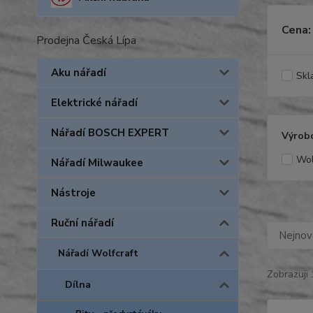
Cena:
Prodejna Česká Lípa
Aku nářadí
Skl
Elektrické nářadí
Nářadí BOSCH EXPERT
Výrob
Wol
Nářadí Milwaukee
Nástroje
Ruční nářadí
Nejnově
Nářadí Wolfcraft
Zobrazuji 
Dílna