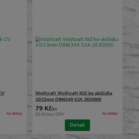
CV
Wolfcraft Wolfcraft Klíč ke sklíčidlu
10/13mm DIN6349 S2A 2630000
79 Kč
/
ks
na dotaz
na dotaz
65 Kč
bez DPH
Detail