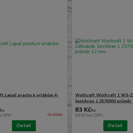
ft Lapač prachu k vrtákům 4-
Wolfcraft Wolfcraft 1 WS-Z
šestihran 1 2576000 průměr
83 Kč
/
ks
/
ks
na dotaz
z DPH
69 Kč
bez DPH
Detail
Detail