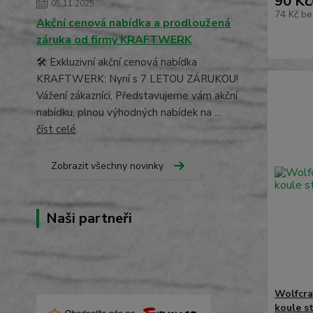
90 Kč
05.11.2025
74 Kč
be
Akční cenová nabídka a prodloužená
záruka od firmy KRAFTWERK
🛠️ Exkluzivní akční cenová nabídka
KRAFTWERK: Nyní s 7 LETOU ZÁRUKOU!
Vážení zákazníci, Představujeme vám akční
nabídku, plnou výhodných nabídek na ...
číst celé
Zobrazit všechny novinky
Naši partneři
Wolfcra
koule s