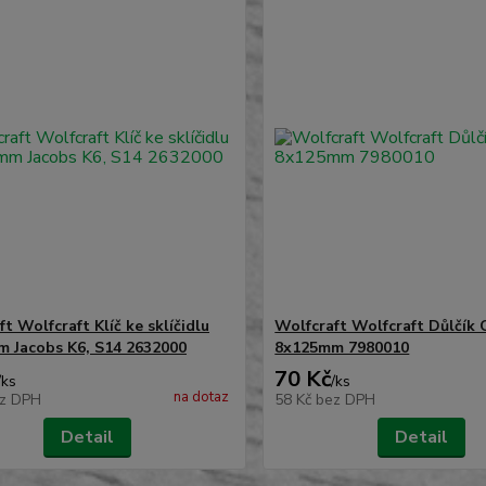
t Wolfcraft Klíč ke sklíčidlu
Wolfcraft Wolfcraft Důlčík 
m Jacobs K6, S14 2632000
8x125mm 7980010
70 Kč
/
ks
/
ks
na dotaz
z DPH
58 Kč
bez DPH
Detail
Detail