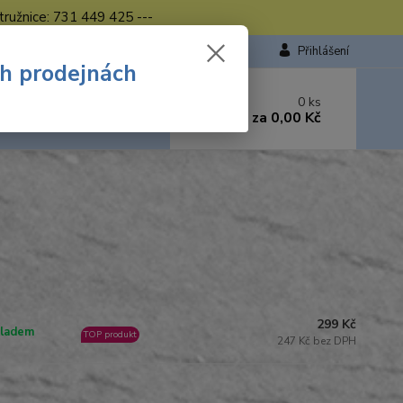
tružnice: 731 449 425 ---
Přihlášení
ch prodejnách
 si rady? Zavolejte.
0
ks
449 423
za
0,00 Kč
od. - 16.00 hod.
299 Kč
ladem
TOP produkt
247 Kč bez DPH