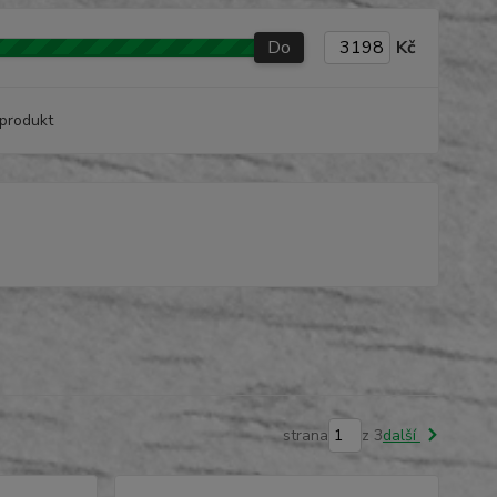
Do
Kč
produkt
strana
z 3
další