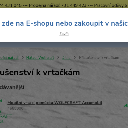
774 431 045 --- Prodejna nářadí: 731 449 423 --- Pracovní oděvy S
Obchodní podmínky
Kontakty Česká Lípa
 zde na E-shopu nebo zakoupit v naši
Nevíte
Hledat
Zavřít
731 
8.00 h
uční nářadí
Nářadí Wolfcraft
Dílna
Příslušenství k vrtačkám
lušenství k vrtačkám
dávanější
Mobilní vrtací pomůcka WOLFCRAFT Accumobil
Sk
4685000