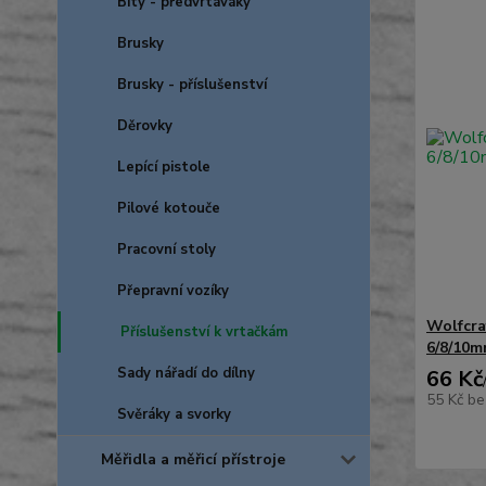
Bity - předvrtáváky
Brusky
Brusky - příslušenství
Děrovky
Lepící pistole
Pilové kotouče
Pracovní stoly
Přepravní vozíky
Wolfcraf
Příslušenství k vrtačkám
6/8/10m
Sady nářadí do dílny
66 Kč
55 Kč
be
Svěráky a svorky
Měřidla a měřicí přístroje