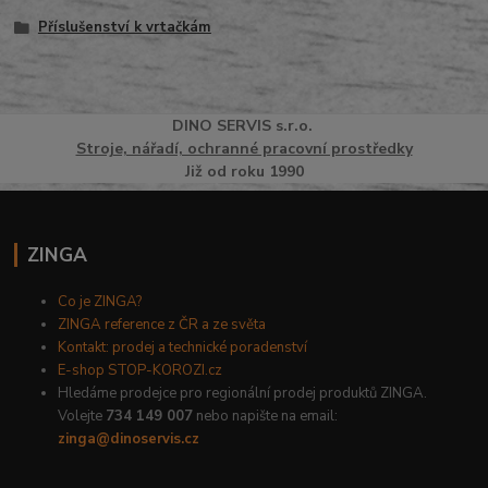
Příslušenství k vrtačkám
DINO
SERVI
S
s.r.o.
Stroje, nářadí, ochranné pracovní prostředky
Již od roku 1990
ZINGA
Co je ZINGA?
ZINGA reference z ČR a ze světa
Kontakt: prodej a technické poradenství
E-shop STOP-KOROZI.cz
Hledáme prodejce pro regionální prodej produktů ZINGA.
Volejte
734 149 007
nebo napište na email:
zinga@dinoservis.cz