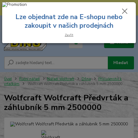
--- Spojovací materiál: 774 431 045 --- Prodejna nářadí: 731 449 423 --
- Pracovní oděvy Stružnice: 731 449 425 ---
Lze objednat zde na E-shopu nebo
0
ks
731 449 423
zakoupit v našich prodejnách
za
0,00 Kč
8.00 hod. - 16.00 hod.
Zavřít
Menu
Hledat
Úvod
Ruční nářadí
Nářadí Wolfcraft
Dílna
Příslušenství k
vrtačkám
Wolfcraft Wolfcraft Předvrták a záhlubník 5 mm 2500000
Wolfcraft Wolfcraft Předvrták a
záhlubník 5 mm 2500000