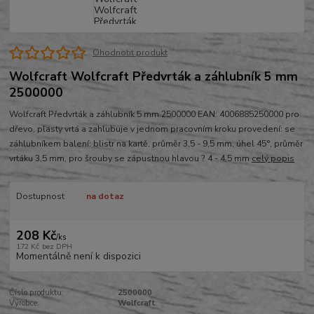
Ohodnotit produkt
Wolfcraft Wolfcraft Předvrták a záhlubník 5 mm
2500000
Wolfcraft Předvrták a záhlubník 5 mm 2500000 EAN: 4006885250000 pro
dřevo, plasty vrtá a zahlubuje v jednom pracovním kroku provedení: se
záhlubníkem balení: blistr na kartě, průměr 3,5 - 9,5 mm, úhel 45°, průměr
vrtáku 3,5 mm, pro šrouby se zápustnou hlavou ? 4 - 4,5 mm
celý popis
Dostupnost
na dotaz
208 Kč
/
ks
172 Kč
bez DPH
Momentálně není k dispozici
Číslo produktu:
2500000
Výrobce:
Wolfcraft