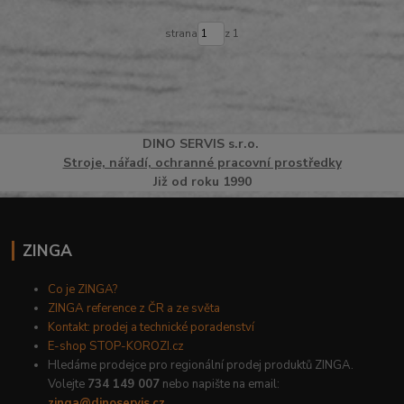
strana
z 1
DINO
SERVI
S
s.r.o.
Stroje, nářadí, ochranné pracovní prostředky
Již od roku 1990
ZINGA
Co je ZINGA?
ZINGA reference z ČR a ze světa
Kontakt: prodej a technické poradenství
E-shop STOP-KOROZI.cz
Hledáme prodejce pro regionální prodej produktů ZINGA.
Volejte
734 149 007
nebo napište na email:
zinga@dinoservis.cz