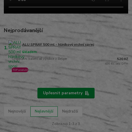
Nejprodávanější
ALU SPRAY 500 ml - hliníkový vrchní sprej
1.
Skladem
Originální balení od výrobce z Belgie
520 Kč
430 Kč bez DPH
TOP produkt
Upřesnit parametry
Nejnovější
Nejlevnější
Nejdražší
Zobrazuji 1-3 z 3