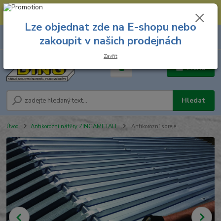
--- Spojovací materiál: 774 431 045 --- Prodejna nářadí: 731 449 423 --
- Pracovní oděvy Stružnice: 731 449 425 ---
Lze objednat zde na E-shopu nebo
0
ks
731 449 423
zakoupit v našich prodejnách
za
0,00 Kč
8.00 hod. - 16.00 hod.
Zavřít
Menu
Hledat
Úvod
Antikorozní nátěry ZINGAMETALL
Antikorozní spreje