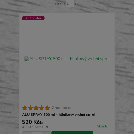
strana
z 1
TOP produkt
2 hodnocení
ALU SPRAY 500 ml - hliníkový vrchní sprej
520 Kč
/
ks
Skladem
430 Kč
bez DPH