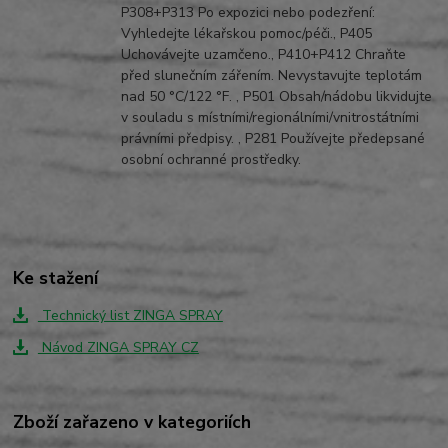
P308+P313 Po expozici nebo podezření:
Vyhledejte lékařskou pomoc/péči., P405
Uchovávejte uzamčeno., P410+P412 Chraňte
před slunečním zářením. Nevystavujte teplotám
nad 50 °C/122 °F. , P501 Obsah/nádobu likvidujte
v souladu s místními/regionálními/vnitrostátními
právními předpisy. , P281 Používejte předepsané
osobní ochranné prostředky.
Ke stažení
Technický list ZINGA SPRAY
Návod ZINGA SPRAY CZ
Zboží zařazeno v kategoriích