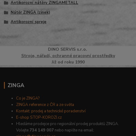
Antikorozní nátěry ZINGAMETALL
Nátěr ZINGA (zinek)
Antikorozní spreje
DINO
SERVI
S
s.r.o.
Stroje, nářadí, ochranné pracovní prostředky
Již od roku 1990
ZINGA
Co je ZINGA?
ZINGA reference z ČR a ze světa
Kontakt: prodej a technické poradenství
E-shop STOP-KOROZI.cz
Hledáme prodejce pro regionální prodej produktů ZINGA.
Volejte
734 149 007
nebo napište na email: