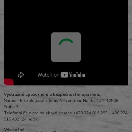
Výstražné upozornění a bezpečnostní opatření:
Národní toxikologické informační centrum, Na Bojišti 1, 12808
Praha 2
Telefonní číslo pro naléhavé situace +420 224 919 293; +420 224
915 402 (24 hod.)
Výstražné