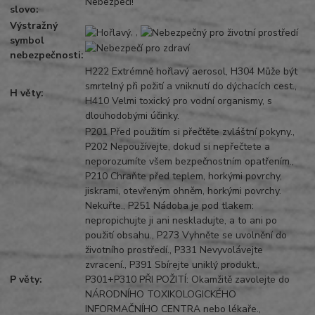
Nebezpečí!
slovo:
Výstražný
, ,
symbol
nebezpečnosti:
H222 Extrémně hořlavý aerosol, H304 Může být
smrtelný při požití a vniknutí do dýchacích cest.,
H věty:
H410 Velmi toxický pro vodní organismy, s
dlouhodobými účinky.
P201 Před použitím si přečtěte zvláštní pokyny.,
P202 Nepoužívejte, dokud si nepřečtete a
neporozumíte všem bezpečnostním opatřením.,
P210 Chraňte před teplem, horkými povrchy,
jiskrami, otevřeným ohněm, horkými povrchy.
Nekuřte., P251 Nádoba je pod tlakem:
nepropichujte ji ani neskladujte, a to ani po
použití obsahu., P273 Vyhněte se uvolnění do
životního prostředí., P331 Nevyvolávejte
zvracení., P391 Sbírejte uniklý produkt.,
P věty:
P301+P310 PŘI POŽITÍ: Okamžitě zavolejte do
NÁRODNÍHO TOXIKOLOGICKÉHO
INFORMAČNÍHO CENTRA nebo lékaře.,