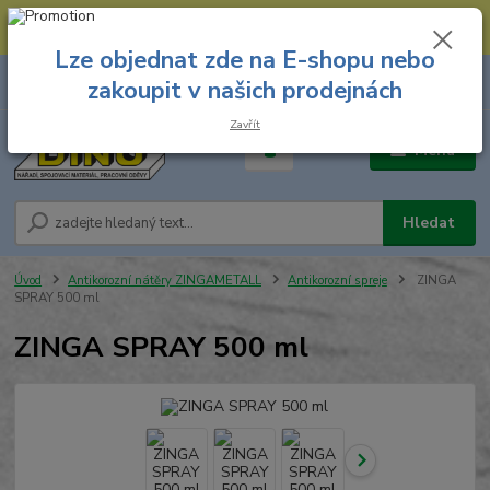
--- Spojovací materiál: 774 431 045 --- Prodejna nářadí: 731 449 423 --
- Pracovní oděvy Stružnice: 731 449 425 ---
Lze objednat zde na E-shopu nebo
0
ks
731 449 423
zakoupit v našich prodejnách
za
0,00 Kč
8.00 hod. - 16.00 hod.
Zavřít
Menu
Hledat
Úvod
Antikorozní nátěry ZINGAMETALL
Antikorozní spreje
ZINGA
SPRAY 500 ml
ZINGA SPRAY 500 ml