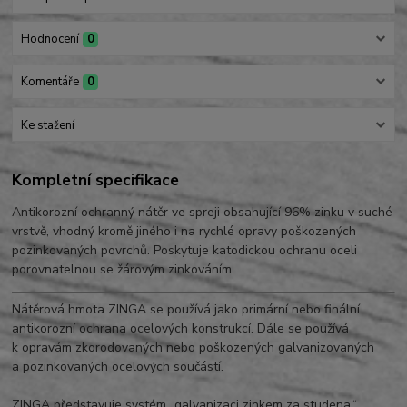
Hodnocení
0
Komentáře
0
Ke stažení
Kompletní specifikace
Antikorozní ochranný nátěr ve spreji obsahující 96% zinku v suché
vrstvě, vhodný kromě jiného i na rychlé opravy poškozených
pozinkovaných povrchů. Poskytuje katodickou ochranu oceli
porovnatelnou se žárovým zinkováním.
Nátěrová hmota ZINGA se používá jako primární nebo finální
antikorozní ochrana ocelových konstrukcí. Dále se používá
k opravám zkorodovaných nebo poškozených galvanizovaných
a pozinkovaných ocelových součástí.
ZINGA představuje systém „galvanizaci zinkem za studena.“