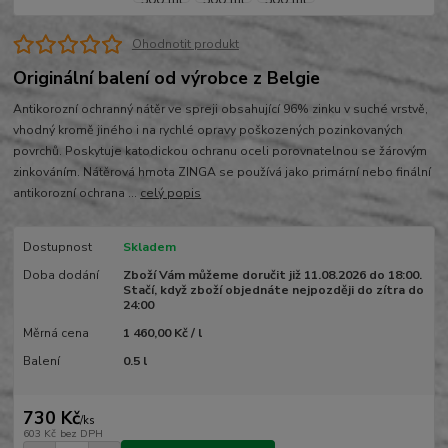
Ohodnotit produkt
Originální balení od výrobce z Belgie
Antikorozní ochranný nátěr ve spreji obsahující 96% zinku v suché vrstvě,
vhodný kromě jiného i na rychlé opravy poškozených pozinkovaných
povrchů. Poskytuje katodickou ochranu oceli porovnatelnou se žárovým
zinkováním. Nátěrová hmota ZINGA se používá jako primární nebo finální
antikorozní ochrana ...
celý popis
Dostupnost
Skladem
Doba dodání
Zboží Vám můžeme doručit již 11.08.2026 do 18:00.
Stačí, když zboží objednáte nejpozději do zítra do
24:00
Měrná cena
1 460,00 Kč / l
Balení
0.5 l
730 Kč
/
ks
603 Kč
bez DPH