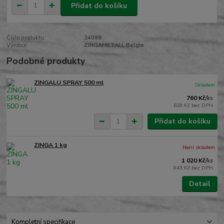
Přidat do košíku
Číslo produktu:
24099
Výrobce:
ZINGAMETALL Belgie
Podobné produkty
ZINGALU SPRAY 500 ml
Skladem
760 Kč
/
ks
628 Kč
bez DPH
Přidat do košíku
ZINGA 1 kg
Není skladem
1 020 Kč
/
ks
843 Kč
bez DPH
Detail
Kompletní specifikace