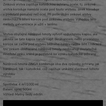
Zinková vrstva zajišťuje katodickou ochranu ocele, t.j. zinková
vrstva koroduje namísto ocele pod touto vrstvou, zinek koroduje
v podstatě pomaleji než ocel. Při poškrábání zinkové vrstvy
nedochází k šíření koroze pod zinkovou vrstvou. Výhodou této
metody galvanizace je užití v terénu.
Vrstva obyčejné nátěrové hmoty vytvoří vzduchovou kapsu, ale
jakmile se tato kapsa naruší např. škrábancem, nebo prasklinou,
koroze se začne pod vrstvou běžného nátěru rychle šířit. I některé
tzv. zinkem obohacené nátěrové hmoty neobsahují dostatečné
množství zinku, které je potřebné ke vzniku katodické ochrany.
Nátěrová hmota ZINGA kombinuje oba dva způsoby ochrany, jak
bariérové, tak i katodické, což zajišťuje unikátní vlastnost tohoto
výrobku
2
Spotřeba: 4 m
/1000 ml
Balení: sprej 500ml
Vzhled: Matný šedý odstín