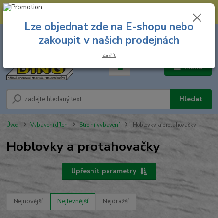
--- Spojovací materiál: 774 431 045 --- Prodejna nářadí: 731 449 423 --
- Pracovní oděvy Stružnice: 731 449 425 ---
Lze objednat zde na E-shopu nebo
0
ks
731 449 423
zakoupit v našich prodejnách
za
0,00 Kč
8.00 hod. - 16.00 hod.
Zavřít
Menu
Hledat
Úvod
Vybavení dílen
Strojní vybavení
Hoblovky a protahovačky
Hoblovky a protahovačky
Upřesnit parametry
Nejnovější
Nejlevnější
Nejdražší