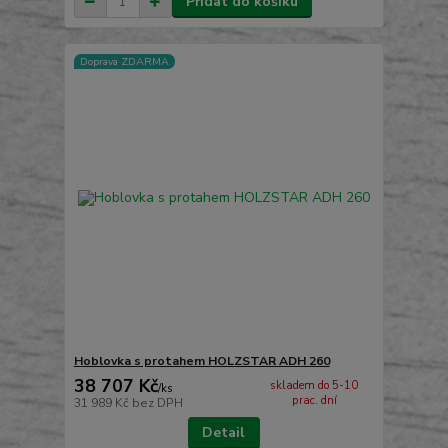
Přidat do košíku
Doprava ZDARMA
Hoblovka s protahem HOLZSTAR ADH 260
38 707 Kč
skladem do 5-10
/
ks
prac. dní
31 989 Kč
bez DPH
Detail