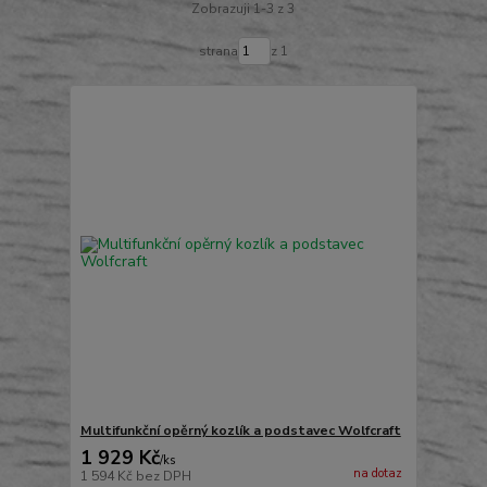
Zobrazuji 1-3 z 3
strana
z 1
Multifunkční opěrný kozlík a podstavec Wolfcraft
1 929 Kč
/
ks
na dotaz
1 594 Kč
bez DPH