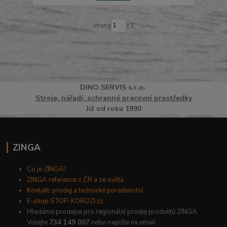
strana
z 1
DINO
SERVI
S
s.r.o.
Stroje, nářadí, ochranné pracovní prostředky
Již od roku 1990
ZINGA
Co je ZINGA?
ZINGA reference z ČR a ze světa
Kontakt: prodej a technické poradenství
E-shop STOP-KOROZI.cz
Hledáme prodejce pro regionální prodej produktů ZINGA.
Volejte
734 149 007
nebo napište na email: