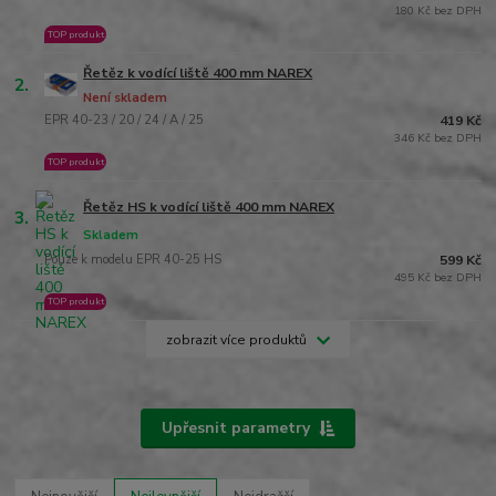
180 Kč bez DPH
TOP produkt
Řetěz k vodící liště 400 mm NAREX
2.
Není skladem
EPR 40-23 / 20 / 24 / A / 25
419 Kč
346 Kč bez DPH
TOP produkt
Řetěz HS k vodící liště 400 mm NAREX
3.
Skladem
Pouze k modelu EPR 40-25 HS
599 Kč
495 Kč bez DPH
TOP produkt
zobrazit více produktů
Upřesnit parametry