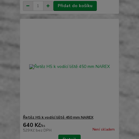
Přidat do košíku
Řetěz HS k vodící liště 450 mm NAREX
640 Kč
/
ks
Není skladem
529 Kč
bez DPH