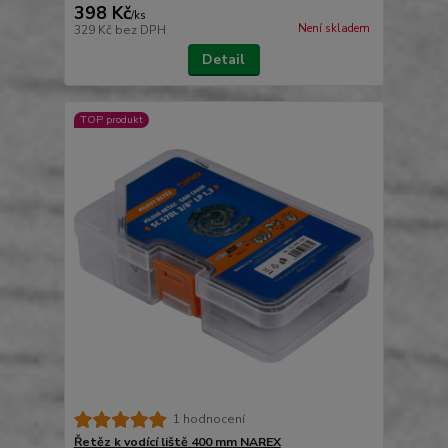
398 Kč
/
ks
Není skladem
329 Kč
bez DPH
Detail
TOP produkt
1 hodnocení
Řetěz k vodící liště 400 mm NAREX