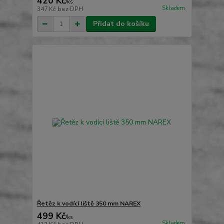
420 Kč
/
ks
Skladem
347 Kč
bez DPH
Přidat do košíku
Řetěz k vodící liště 350 mm NAREX
499 Kč
/
ks
Skladem