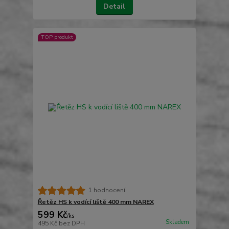
Detail
TOP produkt
1 hodnocení
Řetěz HS k vodící liště 400 mm NAREX
599 Kč
/
ks
Skladem
495 Kč
bez DPH