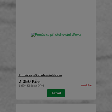
Pomůcka při stohování dřeva
2 050 Kč
/
ks
na dotaz
1 694 Kč
bez DPH
Detail