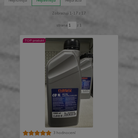
Nejnovější
Nejlevnější
Nejdražší
Zobrazuji 1-17 z 17
strana
z 1
TOP produkt
3 hodnocení