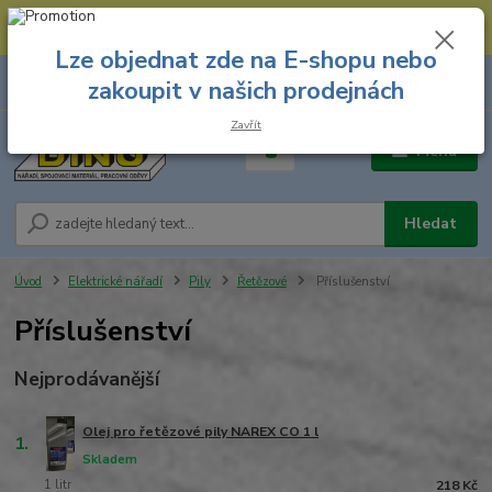
--- Spojovací materiál: 774 431 045 --- Prodejna nářadí: 731 449 423 --
- Pracovní oděvy Stružnice: 731 449 425 ---
Lze objednat zde na E-shopu nebo
0
ks
731 449 423
zakoupit v našich prodejnách
za
0,00 Kč
8.00 hod. - 16.00 hod.
Zavřít
Menu
Hledat
Úvod
Elektrické nářadí
Pily
Řetězové
Příslušenství
Příslušenství
Nejprodávanější
Olej pro řetězové pily NAREX CO 1 l
1.
Skladem
1 litr
218 Kč