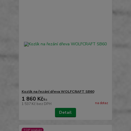
Kozlík na řezání dřeva WOLFCRAFT SB60
1 860 Kč
/
ks
na dotaz
1 537 Kč
bez DPH
Detail
TOP produkt