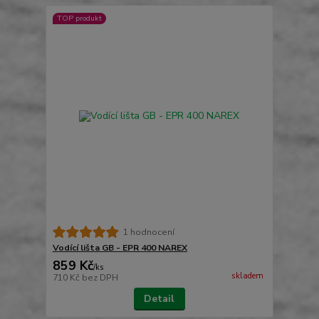
TOP produkt
1 hodnocení
Vodící lišta GB - EPR 400 NAREX
859 Kč
/
ks
skladem
710 Kč
bez DPH
Detail