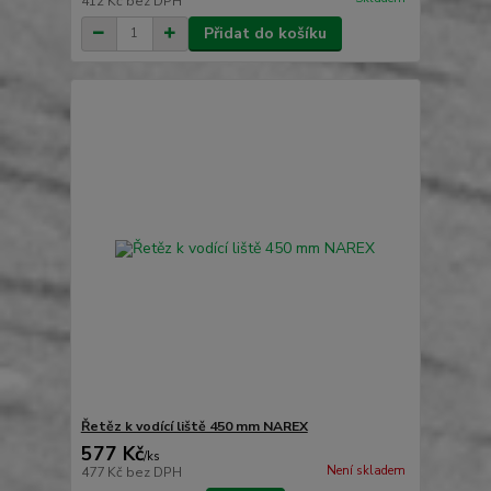
412 Kč
bez DPH
Přidat do košíku
Řetěz k vodící liště 450 mm NAREX
577 Kč
/
ks
Není skladem
477 Kč
bez DPH