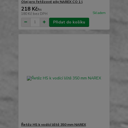
Olej pro řetězové pily NAREX CO 1 l
218 Kč
/
ks
Skladem
180 Kč
bez DPH
Přidat do košíku
Řetěz HS k vodící liště 350 mm NAREX