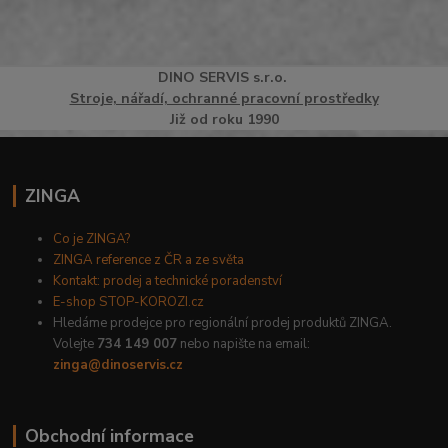
DINO
SERVI
S
s.r.o.
Stroje, nářadí, ochranné pracovní prostředky
Již od roku 1990
ZINGA
Co je ZINGA?
ZINGA reference z ČR a ze světa
Kontakt: prodej a technické poradenství
E-shop STOP-KOROZI.cz
Hledáme prodejce pro regionální prodej produktů ZINGA.
Volejte
734 149 007
nebo napište na email:
zinga@dinoservis.cz
Obchodní informace