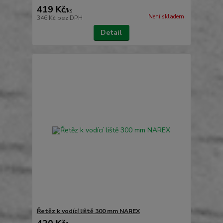
419 Kč
/
ks
Není skladem
346 Kč
bez DPH
Detail
Řetěz k vodící liště 300 mm NAREX