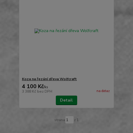
Koza na řezání dřeva Wolfcraft
4 100 Kč
/
ks
na dotaz
3 388 Kč
bez DPH
Detail
strana
z 1