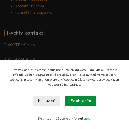
Kontakt Česká Lípa
Kontakt Stružnice
Formulář na poptávku
Rychlý kontakt
DINO SERVIS s.r.o.
731 449 423
8.00 hod. - 16.00 hod.
Pro základní funkčnost, zpříjemnění používání webu, analytické účely a v
případě udělení souhlasu také pro účely cílení reklamy využíváme soubory
prodejna@dinoservis.cz
cookies. Nastavení vlastních preferencí cookies můžete kdykoli upravit odkazem
ve spodní části stránek.
Souhlasím
Nastavení
Proč nakupovat u nás? Jsme na trhu již od roku 1990.
Souhlas můžete odmítnout
zde
.
Vytvořeno na
Eshop-rychle.cz