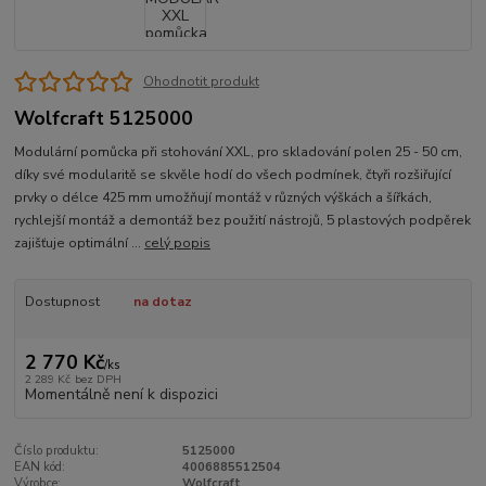
Ohodnotit produkt
Wolfcraft 5125000
Modulární pomůcka při stohování XXL, pro skladování polen 25 - 50 cm,
díky své modularitě se skvěle hodí do všech podmínek, čtyři rozšiřující
prvky o délce 425 mm umožňují montáž v různých výškách a šířkách,
rychlejší montáž a demontáž bez použití nástrojů, 5 plastových podpěrek
zajišťuje optimální ...
celý popis
Dostupnost
na dotaz
2 770 Kč
/
ks
2 289 Kč
bez DPH
Momentálně není k dispozici
Číslo produktu:
5125000
EAN kód:
4006885512504
Výrobce:
Wolfcraft