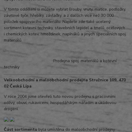
V tomto oddělení si můžete vybrat šrouby, vruty, matice, podložky,
závitové tyče, hřebíky, závlačky, a z dalších více než 30 000
položek spojovacího materiálu. Najdete zde také ucelený
sortiment kotevní techniky, stavebních lepidel a tmelů, ocelových
i chemických kotev, hmoždinek, napínáků a jiných speciálních spoj.
materiálů.
Prodejna spoj. materiálů a kotevní
techniky
Velkoobchodní a maloobchodní prodejna Stružnice 109, 470
02 Česká Lípa
V roce 2004 jsme otevřeli tuto novou prodejnu s pracovními
oděvy, obuví, rukavicemi, hospodářským nářadím a úklidovou
drogerií.
Část sortimentu
byla umístěna do maloobchodní prodejny