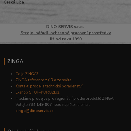
Česká Lípa
DINO
SERVI
S
s.r.o.
Stroje, nářadí, ochranné pracovní prostředky
Již od roku 1990
ZINGA
Co je ZINGA?
ZINGA reference z ČR a ze světa
Kontakt: prodej a technické poradenství
E-shop STOP-KOROZI.cz
Hledáme prodejce pro regionální prodej produktů ZINGA.
Volejte
734 149 007
nebo napište na email:
zinga@dinoservis.cz