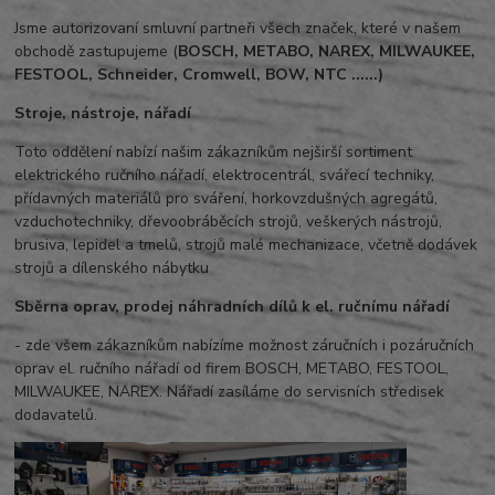
Jsme autorizovaní smluvní partneři všech značek, které v našem
obchodě zastupujeme (
BOSCH, METABO, NAREX, MILWAUKEE,
FESTOOL, Schneider, Cromwell, BOW, NTC ......)
Stroje, nástroje, nářadí
Toto oddělení nabízí našim zákazníkům nejširší sortiment
elektrického ručního nářadí, elektrocentrál, svářecí techniky,
přídavných materiálů pro sváření, horkovzdušných agregátů,
vzduchotechniky, dřevoobráběcích strojů, veškerých nástrojů,
brusiva, lepidel a tmelů, strojů malé mechanizace, včetně dodávek
strojů a dílenského nábytku
Sběrna oprav, prodej náhradních dílů k el. ručnímu nářadí
- zde všem zákazníkům nabízíme možnost záručních i pozáručních
oprav el. ručního nářadí od firem BOSCH, METABO, FESTOOL,
MILWAUKEE, NAREX. Nářadí zasíláme do servisních středisek
dodavatelů.