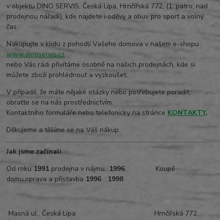
v objektu DINO SERVIS, Česká Lípa, Hrnčířská 772, (1. patro, nad
prodejnou nářadí), kde najdete i oděvy a obuv pro sport a volný
čas.
Nakupujte v klidu z pohodlí Vašeho domova v našem e-shopu
www.dinoservis.cz
nebo Vás rádi přivítáme osobně na našich prodejnách, kde si
můžete zboží prohlédnout a vyzkoušet.
V případě, že máte nějaké otázky nebo potřebujete poradit,
obraťte se na nás prostřednictvím
Kontaktního formuláře nebo telefonicky na stránce
KONTAKTY
.
Děkujeme a těšíme se na Váš nákup.
Jak jsme začínali
Od roku
1991
prodejna v nájmu...
1996
, Koupě
domu,oprava a přístavba
1996
...
1998
Masná ul., Česká Lípa Hrnčířská 772,