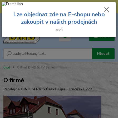
--- Spojovací materiál: 774 431 045 --- Prodejna nářadí: 731 449 423 --
- Pracovní oděvy Stružnice: 731 449 425 ---
Lze objednat zde na E-shopu nebo
0
ks
731 449 423
zakoupit v našich prodejnách
za
0,00 Kč
8.00 hod. - 16.00 hod.
Zavřít
Menu
Hledat
Úvod
O firmě DINO SERVIS s.r.o.
O firmě
Prodejna DINO SERVIS Česká Lípa, Hrnčířská 772