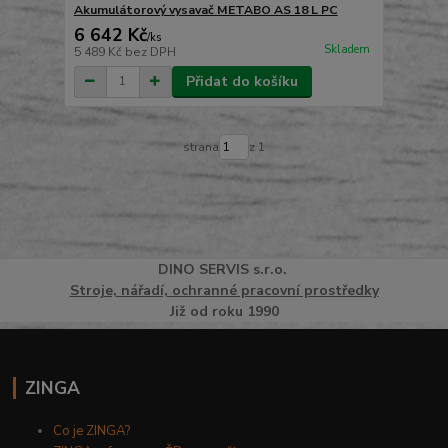
Akumulátorový vysavač METABO AS 18 L PC
6 642 Kč
/
ks
Skladem
5 489 Kč
bez DPH
Přidat do košíku
strana
z 1
DINO
SERVI
S
s.r.o.
Stroje, nářadí, ochranné pracovní prostředky
Již od roku 1990
ZINGA
Co je ZINGA?