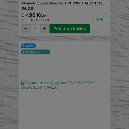
Akumulátorový fukar 2v1 CVF 230-3 BASIC BOX
NAREX
1 490 Kč
/
ks
Skladem
1 231 Kč
bez DPH
Přidat do košíku
Novinka
Doprava ZDARMA