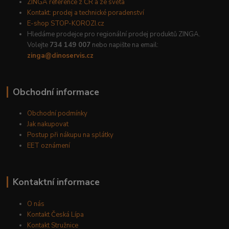
ZINGA reference z ČR a ze světa
Kontakt: prodej a technické poradenství
E-shop STOP-KOROZI.cz
Hledáme prodejce pro regionální prodej produktů ZINGA.
Volejte
734 149 007
nebo napište na email:
zinga@dinoservis.cz
Obchodní informace
Obchodní podmínky
Jak nakupovat
Postup při nákupu na splátky
EET oznámení
Kontaktní informace
O nás
Kontakt Česká Lípa
Kontakt Stružnice