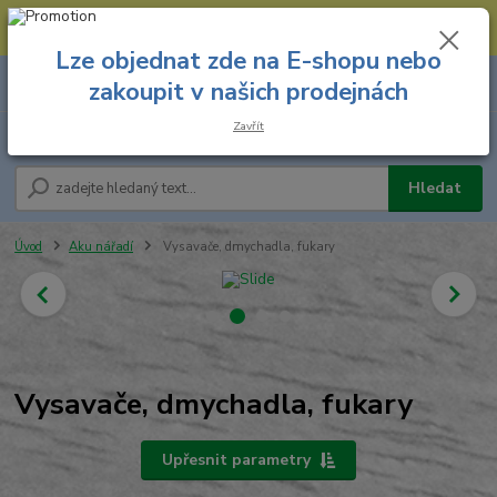
--- Spojovací materiál: 774 431 045 --- Prodejna nářadí: 731 449 423 --
- Pracovní oděvy Stružnice: 731 449 425 ---
Lze objednat zde na E-shopu nebo
0
ks
731 449 423
zakoupit v našich prodejnách
za
0,00 Kč
8.00 hod. - 16.00 hod.
Zavřít
Menu
Hledat
Úvod
Aku nářadí
Vysavače, dmychadla, fukary
Vysavače, dmychadla, fukary
Upřesnit parametry