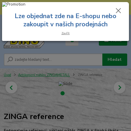
--- Spojovací materiál: 774 431 045 --- Prodejna nářadí: 731 449 423 --
- Pracovní oděvy Stružnice: 731 449 425 ---
Lze objednat zde na E-shopu nebo
0
ks
731 449 423
zakoupit v našich prodejnách
za
0,00 Kč
8.00 hod. - 16.00 hod.
Zavřít
Menu
Hledat
Úvod
Antikorozní nátěry ZINGAMETALL
ZINGA reference
ZINGA reference
Fotogalerie referencí:
záklaní nátěr ZINGA + široká škála