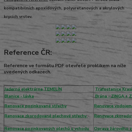
kompatibilních epoxidových, polyuretanových a akrylových
krycích vrstev.
Reference ČR:
Reference ve formátu PDF otevřete proklikem na níže
uvedených odkazech.
Jaderná elektrárna TEMELÍN
Trafostanice Kras
Blanice - lávka
Brána - ZINGA +
Renovace pozinkované střechy
Renovace vodojem
Renovace zkorodované plechové střechy
R
enovace
zkorodov
Renovace pozinkovaných plechů u vchodu
Oprava žárového z