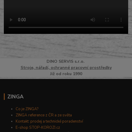
DINO
SERVI
S
s.r.o.
Stroje, nářadí, ochranné pracovní prostředky
Již od roku 1990
ZINGA
Co je ZINGA?
ZINGA reference z ČR a ze světa
Kontakt: prodej a technické poradenství
E-shop STOP-KOROZI.cz