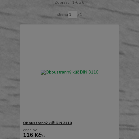
Zobrazuji 1-6 z 6
strana
z 1
Oboustranný klíč DIN 3110
cena od
116 Kč
/
ks