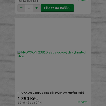
Skladem
901 Kč
bez DPH
Přidat do košíku
PROXXON 23810 Sada očkových vyhnutých klíčů
1 390 Kč
/
ks
Skladem
1 149 Kč
bez DPH