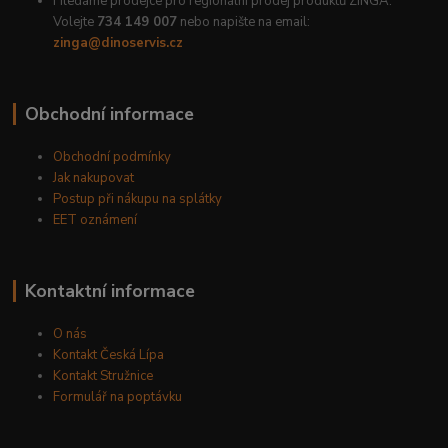
Hledáme prodejce pro regionální prodej produktů ZINGA.
Volejte
734 149 007
nebo napište na email:
zinga@dinoservis.cz
Obchodní informace
Obchodní podmínky
Jak nakupovat
Postup při nákupu na splátky
EET oznámení
Kontaktní informace
O nás
Kontakt Česká Lípa
Kontakt Stružnice
Formulář na poptávku