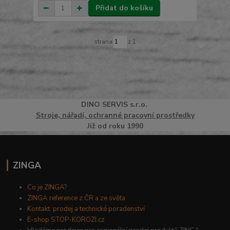
Přidat do košíku
strana
z 1
DINO
SERVI
S
s.r.o.
Stroje, nářadí, ochranné pracovní prostředky
Již od roku 1990
ZINGA
Co je ZINGA?
ZINGA reference z ČR a ze světa
Kontakt: prodej a technické poradenství
E-shop STOP-KOROZI.cz