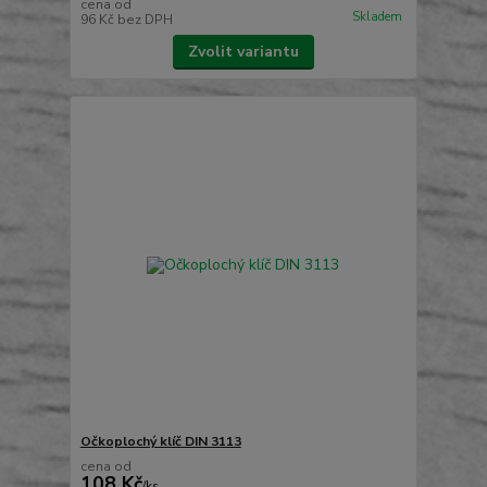
cena od
Skladem
96 Kč
bez DPH
Zvolit variantu
Očkoplochý klíč DIN 3113
cena od
108 Kč
/
ks