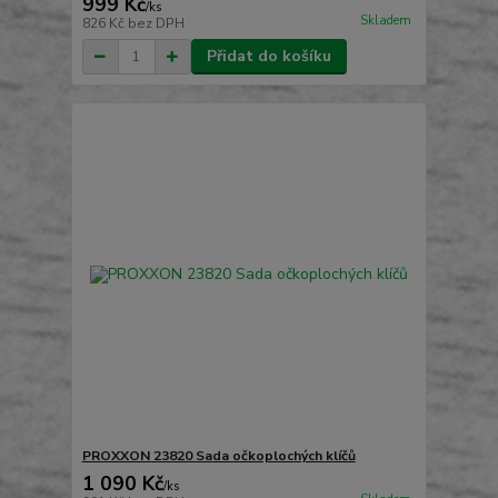
999 Kč
/
ks
Skladem
826 Kč
bez DPH
Přidat do košíku
PROXXON 23820 Sada očkoplochých klíčů
1 090 Kč
/
ks