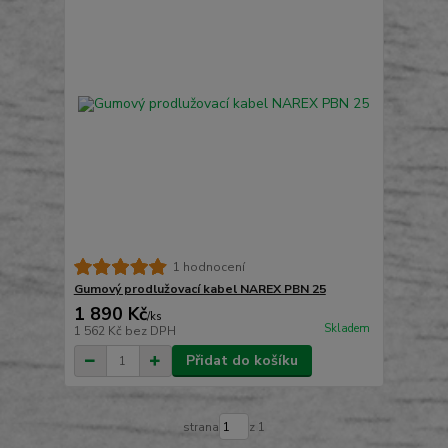
1 hodnocení
Gumový prodlužovací kabel NAREX PBN 25
1 890 Kč
/
ks
Skladem
1 562 Kč
bez DPH
Přidat do košíku
strana
z 1