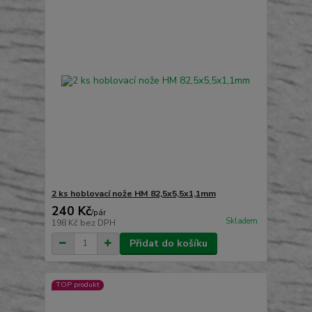
2 ks hoblovací nože HM 82,5x5,5x1,1mm
240 Kč
/
pár
Skladem
198 Kč
bez DPH
Přidat do košíku
TOP produkt