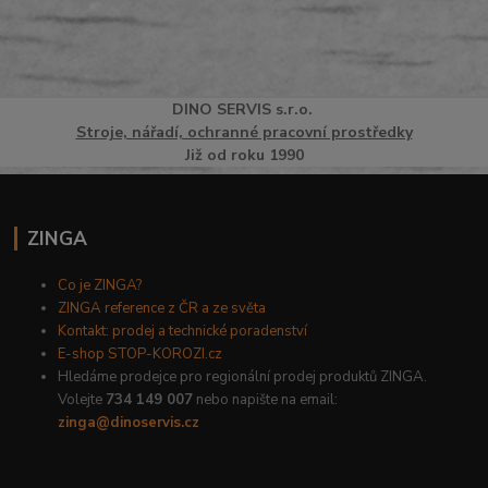
DINO
SERVI
S
s.r.o.
Stroje, nářadí, ochranné pracovní prostředky
Již od roku 1990
ZINGA
Co je ZINGA?
ZINGA reference z ČR a ze světa
Kontakt: prodej a technické poradenství
E-shop STOP-KOROZI.cz
Hledáme prodejce pro regionální prodej produktů ZINGA.
Volejte
734 149 007
nebo napište na email:
zinga@dinoservis.cz