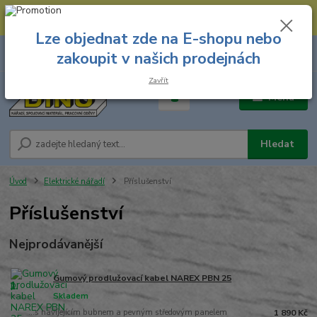
--- Spojovací materiál: 774 431 045 --- Prodejna nářadí: 731 449 423 --
- Pracovní oděvy Stružnice: 731 449 425 ---
Lze objednat zde na E-shopu nebo
0
ks
731 449 423
zakoupit v našich prodejnách
za
0,00 Kč
8.00 hod. - 16.00 hod.
Zavřít
Menu
Hledat
Úvod
Elektrické nářadí
Příslušenství
Příslušenství
Nejprodávanější
Gumový prodlužovací kabel NAREX PBN 25
1.
Skladem
...s navíjejícím bubnem a pevným středovým panelem
1 890 Kč