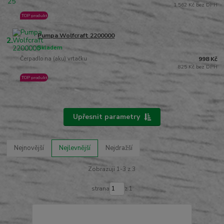
1 562 Kč bez DPH
TOP produkt
Pumpa Wolfcraft 2200000
2.
Skladem
Čerpadlo na (aku) vrtačku
998 Kč
825 Kč bez DPH
TOP produkt
Upřesnit parametry
Nejnovější
Nejlevnější
Nejdražší
Zobrazuji 1-3 z 3
strana
z 1