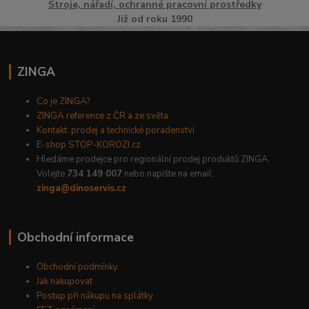
Stroje, nářadí, ochranné pracovní prostředky
Již od roku 1990
ZINGA
Co je ZINGA?
ZINGA reference z ČR a ze světa
Kontakt: prodej a technické poradenství
E-shop STOP-KOROZI.cz
Hledáme prodejce pro regionální prodej produktů ZINGA.
Volejte
734 149 007
nebo napište na email:
zinga@dinoservis.cz
Obchodní informace
Obchodní podmínky
Jak nakupovat
Postup při nákupu na splátky