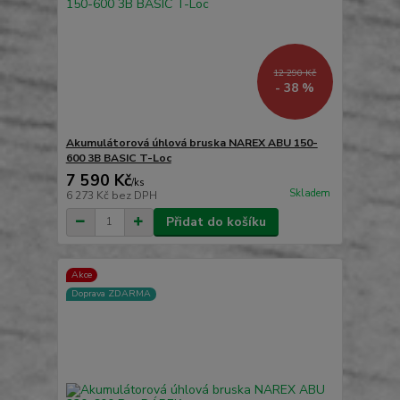
12 290 Kč
- 38 %
Akumulátorová úhlová bruska NAREX ABU 150-
600 3B BASIC T-Loc
7 590 Kč
/
ks
Skladem
6 273 Kč
bez DPH
Přidat do košíku
Akce
Doprava ZDARMA