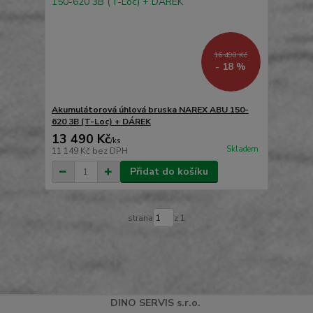
16 490 Kč
- 18 %
Akumulátorová úhlová bruska NAREX ABU 150-
620 3B (T-Loc) + DÁREK
13 490 Kč
/
ks
Skladem
11 149 Kč
bez DPH
Přidat do košíku
strana
z 1
DINO
SERVI
S
s.r.o.