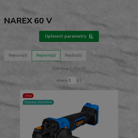
NAREX 60 V
Upřesnit parametry
Nejnovější
Nejlevnější
Nejdražší
Zobrazuji 1-10 z 10
strana
z 1
Akce
Doprava ZDARMA