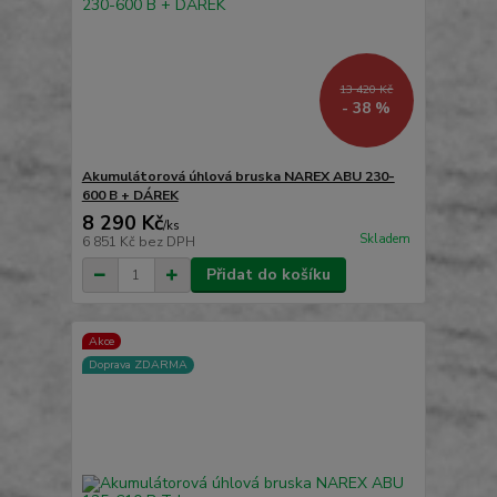
13 420 Kč
- 38 %
Akumulátorová úhlová bruska NAREX ABU 230-
600 B + DÁREK
8 290 Kč
/
ks
Skladem
6 851 Kč
bez DPH
Přidat do košíku
Akce
Doprava ZDARMA