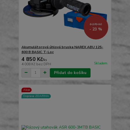
6 270 Kč
- 23 %
Akumulátorová úhlová bruska NAREX ABU 125-
600 B BASIC T-Loc
4 850 Kč
/
ks
Skladem
4 008 Kč
bez DPH
Přidat do košíku
Akce
Doprava ZDARMA