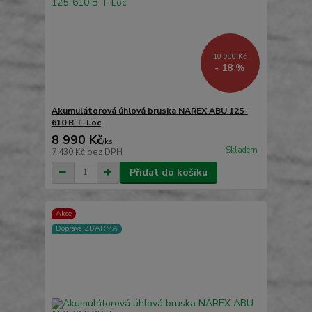
10 990 Kč
- 18 %
Akumulátorová úhlová bruska NAREX ABU 125-
610 B T-Loc
8 990 Kč
/
ks
Skladem
7 430 Kč
bez DPH
Přidat do košíku
Akce
Doprava ZDARMA