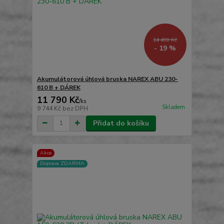
14 490 Kč
- 19 %
Akumulátorová úhlová bruska NAREX ABU 230-
610 B + DÁREK
11 790 Kč
/
ks
Skladem
9 744 Kč
bez DPH
Přidat do košíku
Akce
Doprava ZDARMA