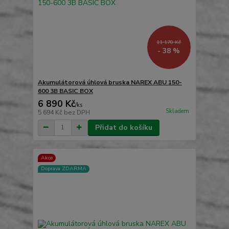
11 170 Kč
- 38 %
Akumulátorová úhlová bruska NAREX ABU 150-
600 3B BASIC BOX
6 890 Kč
/
ks
Skladem
5 694 Kč
bez DPH
Přidat do košíku
Akce
Doprava ZDARMA