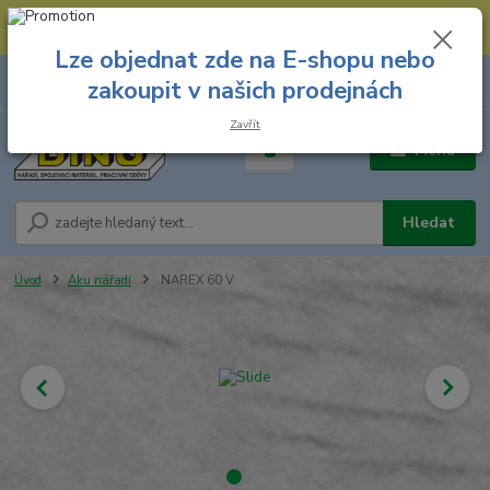
--- Spojovací materiál: 774 431 045 --- Prodejna nářadí: 731 449 423 --
- Pracovní oděvy Stružnice: 731 449 425 ---
Lze objednat zde na E-shopu nebo
0
ks
731 449 423
zakoupit v našich prodejnách
za
0,00 Kč
8.00 hod. - 16.00 hod.
Zavřít
Menu
Hledat
Úvod
Aku nářadí
NAREX 60 V