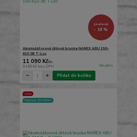
13 490 Kč
- 18 %
Akumulátorová úhlová bruska NAREX ABU 150-
610 3B T-Loc
11 090 Kč
/
ks
Skladem
9 165 Kč
bez DPH
Přidat do košíku
Akce
Doprava ZDARMA