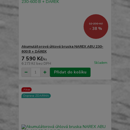
12 290 Kč
- 38 %
Akumulátorová úhlová bruska NAREX ABU 230-
600 B + DÁREK
7 590 Kč
/
ks
Skladem
6 273 Kč
bez DPH
Přidat do košíku
Akce
Doprava ZDARMA