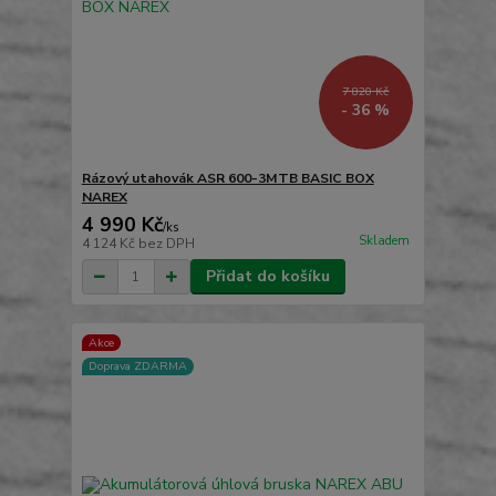
7 820 Kč
- 36 %
Rázový utahovák ASR 600-3MTB BASIC BOX
NAREX
4 990 Kč
/
ks
Skladem
4 124 Kč
bez DPH
Přidat do košíku
Akce
Doprava ZDARMA