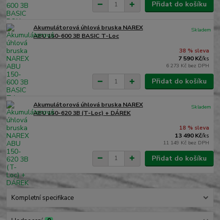
Přidat do košíku
Akumulátorová úhlová bruska NAREX
Skladem
ABU 150-600 3B BASIC T-Loc
38 % sleva
7 590 Kč
/
ks
6 273 Kč
bez DPH
Přidat do košíku
Akumulátorová úhlová bruska NAREX
Skladem
ABU 150-620 3B (T-Loc) + DÁREK
18 % sleva
13 490 Kč
/
ks
11 149 Kč
bez DPH
Přidat do košíku
Kompletní specifikace