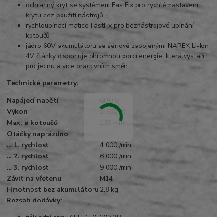
ochranný kryt se systémem FastFix pro rychlé nastavení
krytu bez použití nástrojů
rychloupínací matice FastFix pro beznástrojové upínání
kotoučů
jádro 60V akumulátoru se sériově zapojenými NAREX Li-Ion
4V články disponuje ohromnou porcí energie, která vystačí i
pro jednu a více pracovních směn
Technické parametry:
Napájecí napětí
60,0 V
Výkon
1 500 W
Max. ø kotoučů
150 mm
Otáčky naprázdno
… 1. rychlost
4 000 /min
… 2. rychlost
6 000 /min
… 3. rychlost
9 000 /min
Závit na vřetenu
M14
Hmotnost bez akumulátoru
2,8 kg
Rozsah dodávky: