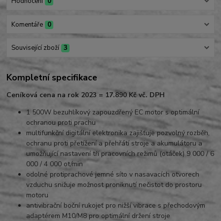
Hodnocení
0
Komentáře
0
Související zboží
3
Kompletní specifikace
Ceníková cena na rok 2023 = 17.890 Kč vč. DPH
1 500W bezuhlíkový zapouzdřený EC motor s optimální
ochranou proti prachu
multifunkční digitální elektronika zajišťuje pozvolný rozběh,
ochranu proti přetížení a přehřátí stroje a akumulátoru a
umožňující nastavení tří pracovních režimů (otáček) 9 000 / 6
000 / 4 000 ot/min
odolné protiprachové jemné síto v nasavacích otvorech
vzduchu snižuje možnost proniknutí nečistot do prostoru
motoru
antivibrační boční rukojeť pro nižší vibrace s přechodovým
adaptérem M10/M8 pro optimální držení stroje