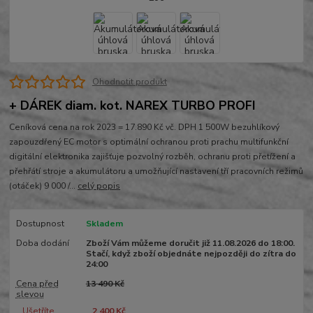
Ohodnotit produkt
+ DÁREK diam. kot. NAREX TURBO PROFI
Ceníková cena na rok 2023 = 17.890 Kč vč. DPH 1 500W bezuhlíkový
zapouzdřený EC motor s optimální ochranou proti prachu multifunkční
digitální elektronika zajišťuje pozvolný rozběh, ochranu proti přetížení a
přehřátí stroje a akumulátoru a umožňující nastavení tří pracovních režimů
(otáček) 9 000 /...
celý popis
Dostupnost
Skladem
Doba dodání
Zboží Vám můžeme doručit již 11.08.2026 do 18:00.
Stačí, když zboží objednáte nejpozději do zítra do
24:00
Cena před
13 490 Kč
slevou
Ušetříte
2 400 Kč