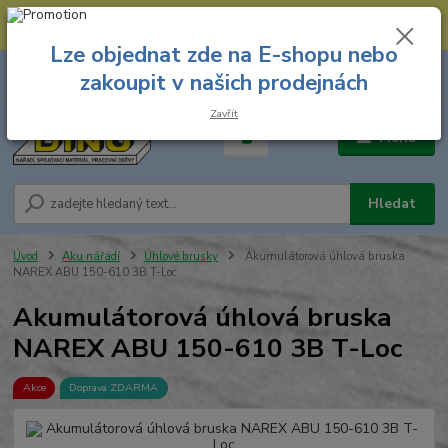
--- Spojovací materiál: 774 431 045 --- Prodejna nářadí: 731 449 423 --
- Pracovní oděvy Stružnice: 731 449 425 ---
Lze objednat zde na E-shopu nebo
0
ks
731 449 423
zakoupit v našich prodejnách
za
0,00 Kč
8.00 hod. - 16.00 hod.
Zavřít
Menu
Hledat
Úvod
Aku nářadí
Úhlové brusky
Akumulátorová úhlová bruska
NAREX ABU 150-610 3B T-Loc
Akumulátorová úhlová bruska
NAREX ABU 150-610 3B T-Loc
Akce
Doprava ZDARMA