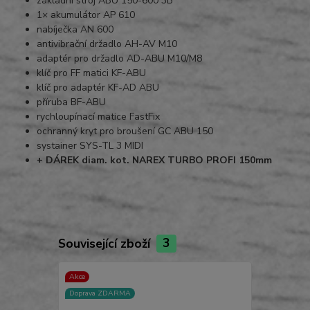
základní stroj ABU 150-600 3B
1× akumulátor AP 610
nabíječka AN 600
antivibrační držadlo AH-AV M10
adaptér pro držadlo AD-ABU M10/M8
klíč pro FF matici KF-ABU
klíč pro adaptér KF-AD ABU
příruba BF-ABU
rychloupínací matice FastFix
ochranný kryt pro broušení GC ABU 150
systainer SYS-TL 3 MIDI
+ DÁREK diam. kot. NAREX TURBO PROFI 150mm
Související zboží
3
Akce
Akce
Doprava ZDARMA
Doprava ZD