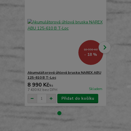
10 990 Kč
- 18 %
Akumulátorová úhlová bruska NAREX ABU
Akumulátor
125-610 B T-Loc
230-610 B +
8 990 Kč
11 790 
/
ks
Skladem
7 430 Kč
bez DPH
9 744 Kč
bez
Přidat do košíku