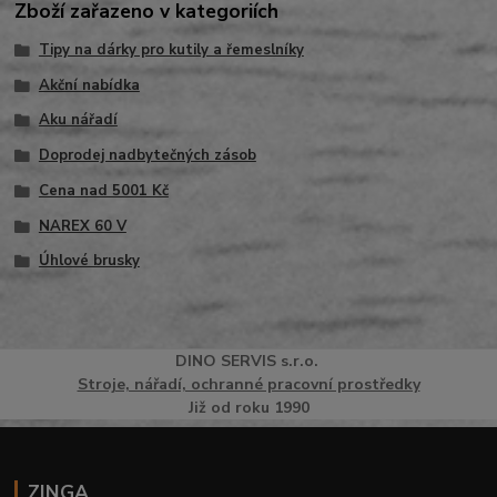
Zboží zařazeno v kategoriích
Tipy na dárky pro kutily a řemeslníky
Akční nabídka
Aku nářadí
Doprodej nadbytečných zásob
Cena nad 5001 Kč
NAREX 60 V
Úhlové brusky
DINO
SERVI
S
s.r.o.
Stroje, nářadí, ochranné pracovní prostředky
Již od roku 1990
ZINGA