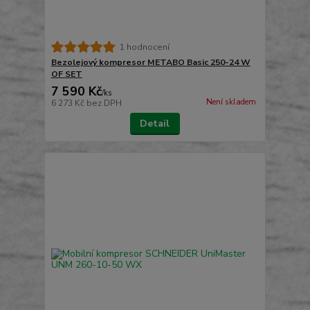
1 hodnocení
Bezolejový kompresor METABO Basic 250-24 W
OF SET
7 590 Kč
/
ks
Není skladem
6 273 Kč
bez DPH
Detail