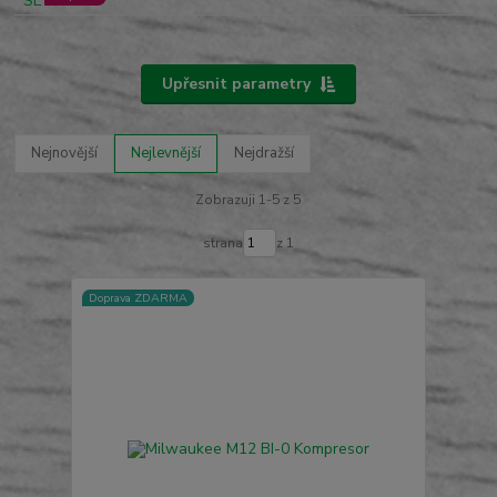
Upřesnit parametry
Nejnovější
Nejlevnější
Nejdražší
Zobrazuji 1-5 z 5
strana
z 1
Doprava ZDARMA