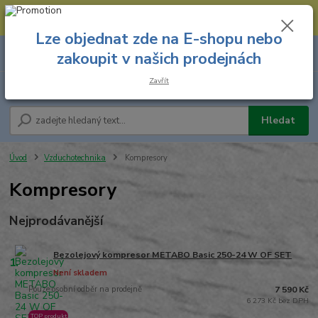
--- Spojovací materiál: 774 431 045 --- Prodejna nářadí: 731 449 423 --
- Pracovní oděvy Stružnice: 731 449 425 ---
Lze objednat zde na E-shopu nebo
0
ks
731 449 423
zakoupit v našich prodejnách
za
0,00 Kč
8.00 hod. - 16.00 hod.
Zavřít
Menu
Hledat
Úvod
Vzduchotechnika
Kompresory
Kompresory
Nejprodávanější
Bezolejový kompresor METABO Basic 250-24 W OF SET
1.
Není skladem
Pouze osobní odběr na prodejně
7 590 Kč
6 273 Kč bez DPH
TOP produkt