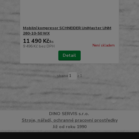
Mobilní kompresor SCHNEIDER UniMaster UNM
260-10-50 WX
11 490 Kč
/
ks
Není skladem
9 496 Kč
bez DPH
Detail
strana
z 1
DINO
SERVI
S
s.r.o.
Stroje, nářadí, ochranné pracovní prostředky
Již od roku 1990