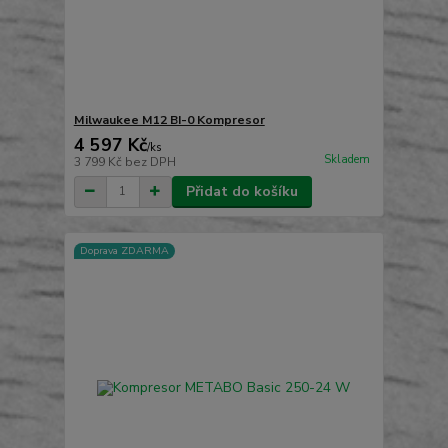
Milwaukee M12 BI-0 Kompresor
4 597 Kč
/
ks
Skladem
3 799 Kč
bez DPH
Přidat do košíku
Doprava ZDARMA