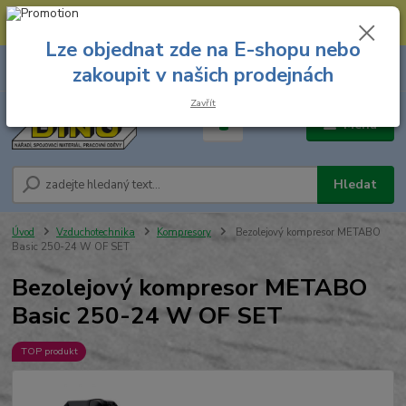
--- Spojovací materiál: 774 431 045 --- Prodejna nářadí: 731 449 423 --
- Pracovní oděvy Stružnice: 731 449 425 ---
Lze objednat zde na E-shopu nebo
0
ks
731 449 423
zakoupit v našich prodejnách
za
0,00 Kč
8.00 hod. - 16.00 hod.
Zavřít
Menu
Hledat
Úvod
Vzduchotechnika
Kompresory
Bezolejový kompresor METABO
Basic 250-24 W OF SET
Bezolejový kompresor METABO
Basic 250-24 W OF SET
TOP produkt