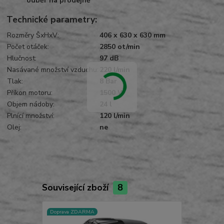
odběr na prodejně
Technické parametry:
Rozměry ŠxHxV:
406 x 630 x 630 mm
Počet otáček:
2850 ot/min
Hlučnost:
97 dB
Nasávané množství vzduchu:
220 l/min
Tlak:
8 Bar
Příkon motoru:
1500 W
Objem nádoby:
24 l
Plnící množství:
120 l/min
Olej:
ne
Související zboží
8
Doprava ZDARMA