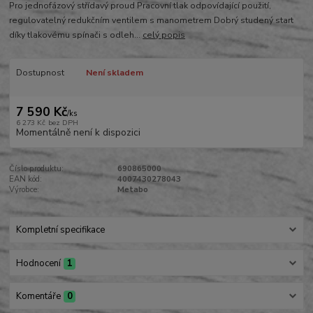
Pro jednofázový střídavý proud Pracovní tlak odpovídající použití,
regulovatelný redukčním ventilem s manometrem Dobrý studený start
díky tlakovému spínači s odleh...
celý popis
Dostupnost
Není skladem
7 590 Kč
/
ks
6 273 Kč
bez DPH
Momentálně není k dispozici
Číslo produktu:
690865000
EAN kód:
4007430278043
Výrobce:
Metabo
Kompletní specifikace
Hodnocení
1
Komentáře
0