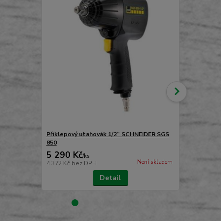
Příklepový utahovák 1/2“ SCHNEIDER SGS
Tryskací (p
850
Strahlfix
5 290 Kč
890 Kč
/
ks
/
ks
Není skladem
4 372 Kč
bez DPH
736 Kč
bez 
Detail