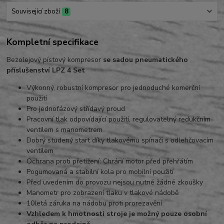
Související zboží
8
Kompletní specifikace
Bezolejový pístový kompresor
se sadou pneumatického
příslušenství LPZ 4 Set
Výkonný, robustní kompresor pro jednoduché komerční
použití
Pro jednofázový střídavý proud
Pracovní tlak odpovídající použití, regulovatelný redukčním
ventilem s manometrem
Dobrý studený start díky tlakovému spínači s odlehčovacím
ventilem
Ochrana proti přetížení: Chrání motor před přehřátím
Pogumovaná a stabilní kola pro mobilní použití
Před uvedením do provozu nejsou nutné žádné zkoušky
Manometr pro zobrazení tlaku v tlakové nádobě
10letá záruka na nádobu proti prorezavění
Vzhledem k hmotnosti stroje je možný pouze osobní