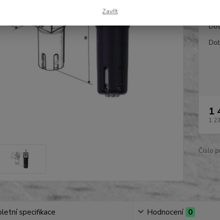
Zavřít
Dos
Dob
1 
1 2
Číslo p
etní specifikace
Hodnocení
0