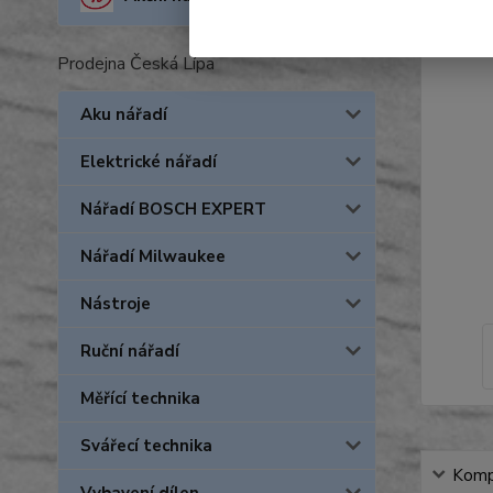
Prodejna Česká Lípa
Aku nářadí
Elektrické nářadí
Nářadí BOSCH EXPERT
Nářadí Milwaukee
Nástroje
Ruční nářadí
Měřící technika
Svářecí technika
Kompl