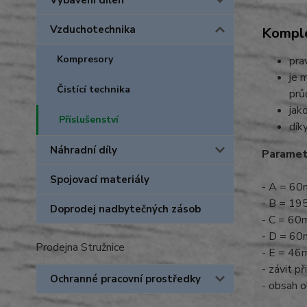
Vybavení dílen
Vzduchotechnika
Komple
Kompresory
pra
je 
Čistící technika
prů
jak
Příslušenství
dík
Náhradní díly
Paramet
Spojovací materiály
- A = 6
- B = 1
Doprodej nadbytečných zásob
- C = 6
- D = 6
Prodejna Stružnice
- E = 4
- závit př
Ochranné pracovní prostředky
- obsah 