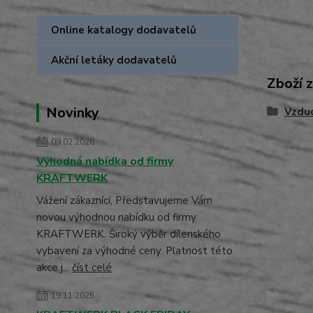
Online katalogy dodavatelů
Akční letáky dodavatelů
Zboží 
Novinky
Vzdu
09.02.2026
Výhodná nabídka od firmy
KRAFTWERK
Vážení zákaznící, Představujeme Vám
novou výhodnou nabídku od firmy
KRAFTWERK. Široký výběr dílenského
vybavení za výhodné ceny. Platnost této
akce j...
číst celé
19.11.2025