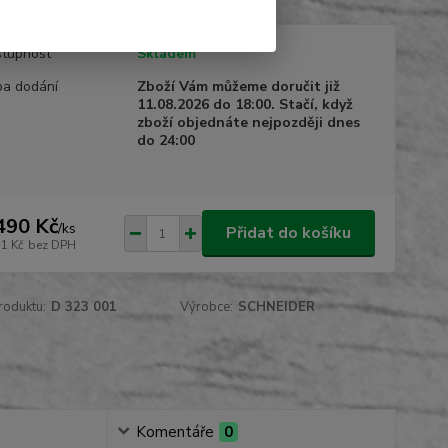
tupnost
Skladem
a dodání
Zboží Vám můžeme doručit již
11.08.2026 do 18:00. Stačí, když
zboží objednáte nejpozději dnes
do 24:00
490 Kč
/
ks
Přidat do košíku
31 Kč
bez DPH
roduktu:
D 323 001
Výrobce:
SCHNEIDER
Komentáře
0