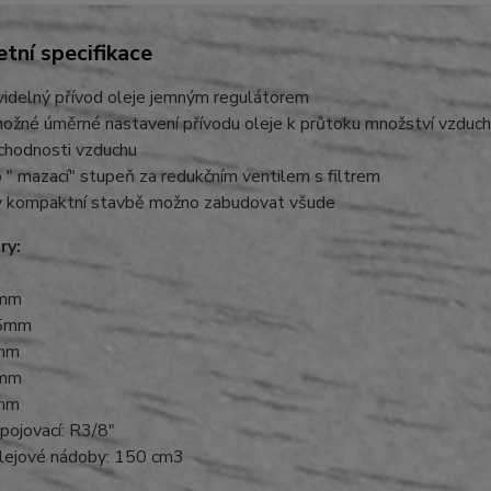
tní specifikace
videlný přívod oleje jemným regulátorem
možné úměrné nastavení přívodu oleje k průtoku množství vzduchu
chodnosti vzduchu
o " mazací" stupeň za redukčním ventilem s filtrem
y kompaktní stavbě možno zabudovat všude
ry:
0mm
95mm
0mm
0mm
6mm
ipojovací: R3/8"
olejové nádoby: 150 cm3