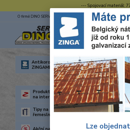
--- Spojovací materiál: 
O firmě DINO SERVIS s.r.o.
ZINGA
Fotogalerie z výstav
Úvod
V
Antikorozní nátěry
ZINGAMETALL
Přim
Produkty za nejnižší cenu
na internetu
Tipy na dárky pro kutily a
řemeslníky
Lze objednat
Akční nabídka