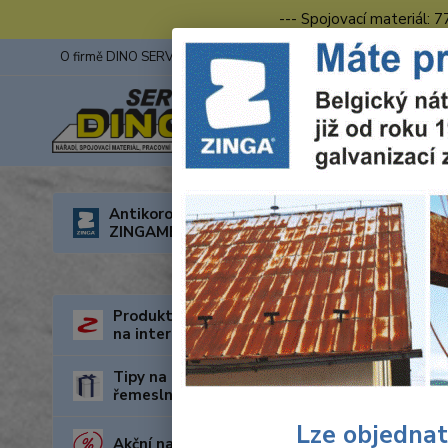
--- Spojovací materiál: 
O firmě DINO SERVIS s.r.o.
ZINGA
Fotogalerie z výstav
Úvod
Antikorozní nátěry
ZINGAMETALL
Nást
V této ka
Produkty za nejnižší cenu
na internetu
Tipy na dárky pro kutily a
řemeslníky
Lze objednat
Akční nabídka