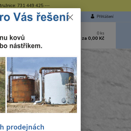
tružnice: 731 449 425 ---
Přihlášení
 si rady? Zavolejte.
0
ks
449 423
za
0,00 Kč
od. - 16.00 hod.
ch prodejnách