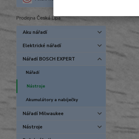
Prodejna Česká Lípa
Aku nářadí
Elektrické nářadí
Nářadí BOSCH EXPERT
Nářadí
Nástroje
Akumulátory a nabíječky
Nářadí Milwaukee
Nástroje