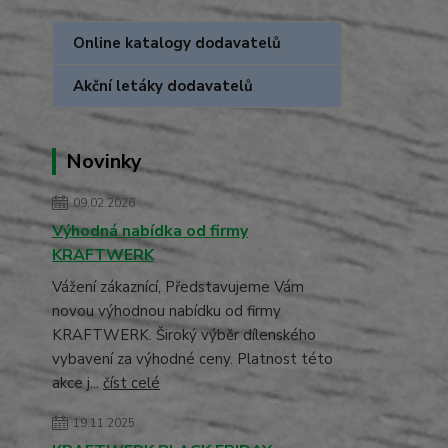
Online katalogy dodavatelů
Akční letáky dodavatelů
Novinky
09.02.2026
Výhodná nabídka od firmy
KRAFTWERK
Vážení zákaznící, Představujeme Vám
novou výhodnou nabídku od firmy
KRAFTWERK. Široký výběr dílenského
vybavení za výhodné ceny. Platnost této
akce j...
číst celé
19.11.2025