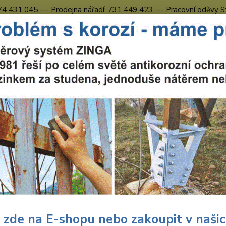
774 431 045 --- Prodejna nářadí: 731 449 423 --- Pracovní oděvy S
Obchodní podmínky
Kontakty Česká Lípa
Nevíte
Hledat
731 
8.00 h
Nářadí BOSCH EXPERT
Nástroje
roje
tegorii nebylo nalezeno žádné zboží.
 zde na E-shopu nebo zakoupit v naši