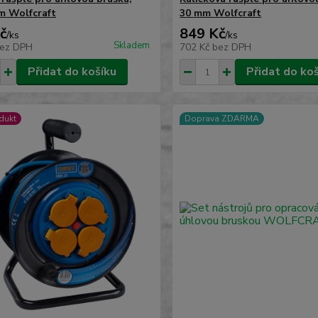
m Wolfcraft
30 mm Wolfcraft
č
849 Kč
/
ks
/
ks
Skladem
ez DPH
702 Kč
bez DPH
Přidat do košíku
Přidat do ko
dukt
Doprava ZDARMA