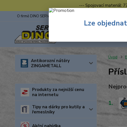
--- Spojovací materiál: 
O firmě DINO SERVIS s.r.o.
ZINGA
Fotogalerie z výstav
Lze objednat
Úvod
E
Antikorozní nátěry
ZINGAMETALL
Přís
Nejpro
Produkty za nejnižší cenu
na internetu
1.
Tipy na dárky pro kutily a
řemeslníky
Akční nabídka