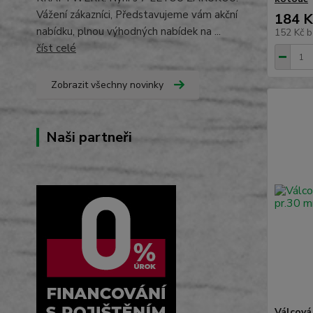
Vážení zákazníci, Představujeme vám akční
184 K
nabídku, plnou výhodných nabídek na ...
152 Kč
b
číst celé
Zobrazit všechny novinky
Naši partneři
Válcová