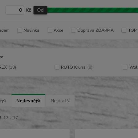
Kč
Od
adem
Novinka
Akce
Doprava ZDARMA
TOP 
ce
REX
(18)
ROTO Kruna
(9)
Wolf
jší
Nejlevnější
Nejdražší
1-17 z 17