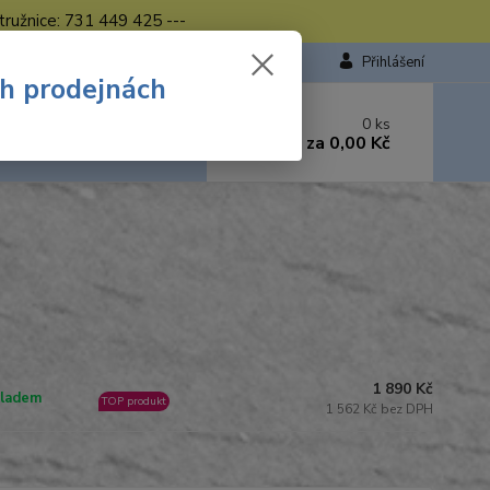
tružnice: 731 449 425 ---
Přihlášení
ch prodejnách
 si rady? Zavolejte.
0
ks
449 423
za
0,00 Kč
od. - 16.00 hod.
1 890 Kč
ladem
TOP produkt
1 562 Kč bez DPH