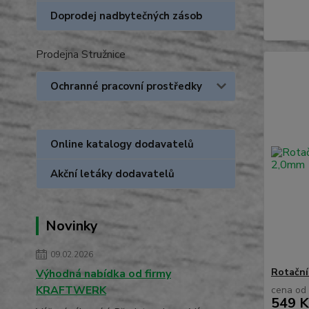
Doprodej nadbytečných zásob
Prodejna Stružnice
Ochranné pracovní prostředky
Online katalogy dodavatelů
Akční letáky dodavatelů
Novinky
09.02.2026
Rotační
Výhodná nabídka od firmy
KRAFTWERK
cena od
549 K