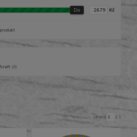
Do
Kč
produkt
craft
(6)
strana
z 1