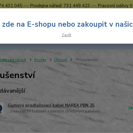
774 431 045 --- Prodejna nářadí: 731 449 423 --- Pracovní oděvy S
Obchodní podmínky
Kontakty Česká Lípa
 zde na E-shopu nebo zakoupit v naši
Nevíte
Hledat
Zavřít
731 
8.00 h
lektrické nářadí
Brusky
Úhlové
Příslušenství
lušenství
dávanější
Gumový prodlužovací kabel NAREX PBN 25
Sk
...s navíjejícím bubnem a pevným středovým panelem