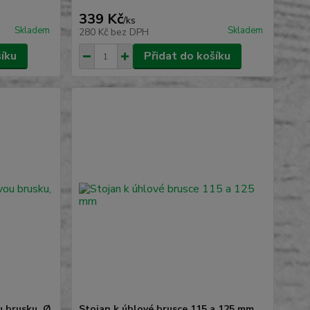
339 Kč
/
ks
Skladem
Skladem
280 Kč
bez DPH
šíku
Přidat do košíku
u brusku, Ø
Stojan k úhlové brusce 115 a 125 mm