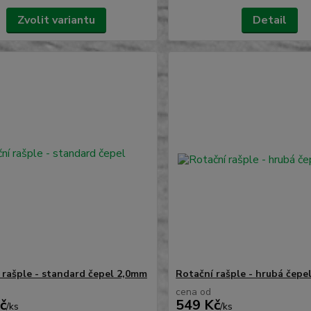
Zvolit variantu
Detail
 rašple - standard čepel 2,0mm
Rotační rašple - hrubá čepe
cena od
č
549 Kč
/
ks
/
ks