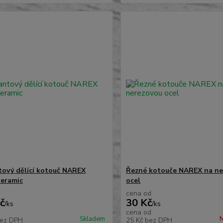
ový dělící kotouč NAREX
Řezné kotouče NAREX na ne
eramic
ocel
cena od
č
30 Kč
/
ks
/
ks
cena od
Skladem
N
ez DPH
25 Kč
bez DPH