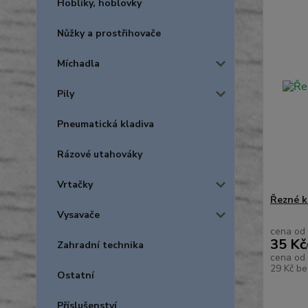
Hoblíky, hoblovky
Nůžky a prostřihovače
Míchadla
Pily
Pneumatická kladiva
Rázové utahováky
Vrtačky
Řezné k
Vysavače
cena od
35 Kč
Zahradní technika
cena od
29 Kč
be
Ostatní
Příslušenství