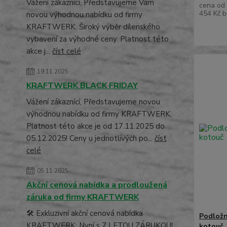
Vážení zákaznící, Představujeme Vám
cena od
454 Kč
b
novou výhodnou nabídku od firmy
KRAFTWERK. Široký výběr dílenského
vybavení za výhodné ceny. Platnost této
akce j...
číst celé
19.11.2025
KRAFTWERK BLACK FRIDAY
Vážení zákaznící, Představujeme novou
výhodnou nabídku od firmy KRAFTWERK.
Platnost této akce je od 17.11.2025 do
05.12.2025! Ceny u jednotlivých po...
číst
celé
05.11.2025
Akční cenová nabídka a prodloužená
záruka od firmy KRAFTWERK
🛠️ Exkluzivní akční cenová nabídka
Podložn
KRAFTWERK: Nyní s 7 LETOU ZÁRUKOU!
kotouč