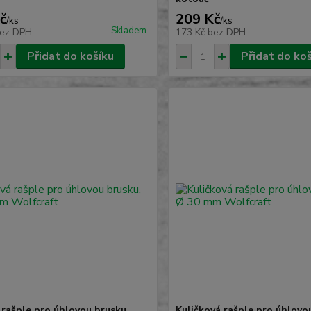
č
209 Kč
/
ks
/
ks
Skladem
ez DPH
173 Kč
bez DPH
Přidat do košíku
Přidat do ko
 rašple pro úhlovou brusku,
Kuličková rašple pro úhlovo