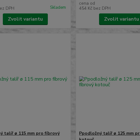
cena od
Skladem
ez DPH
454 Kč
bez DPH
Zvolit variantu
Zvolit variantu
ý talíř ø 115 mm pro fíbrový
Ppodložný talíř ø 125 mm pr
kotouč