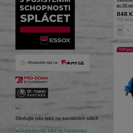
pr.30 m
848 K
701 Kč
b
TOP pro
Sledujte nás také na sociálních sítích