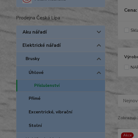
Cena:
Prodejna Česká Lípa
Skl
Aku nářadí
Elektrické nářadí
Výrob
Brusky
NA
Úhlové
Příslušenství
Přímé
Nejnově
Excentrické, vibrační
Zobrazuji 
Stolní
Akce