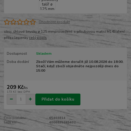
Ohodnotit produkt
stroj: úhlové brusky ø 125 mmprovedení: s přírubovou maticí M14balení:
přířez lepenky
celý popis
Dostupnost
Skladem
Doba dodání
Zboží Vám můžeme doručit již 10.08.2026 do 18:00.
Stačí, když zboží objednáte nejpozději dnes do
15:00
209 Kč
/
ks
173 Kč
bez DPH
Přidat do košíku
Číslo produktu:
65403814
EAN kód:
4006885245402