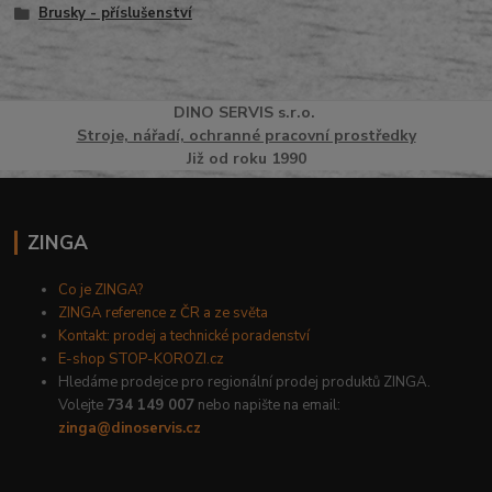
Brusky - příslušenství
DINO
SERVI
S
s.r.o.
Stroje, nářadí, ochranné pracovní prostředky
Již od roku 1990
ZINGA
Co je ZINGA?
ZINGA reference z ČR a ze světa
Kontakt: prodej a technické poradenství
E-shop STOP-KOROZI.cz
Hledáme prodejce pro regionální prodej produktů ZINGA.
Volejte
734 149 007
nebo napište na email:
zinga@dinoservis.cz