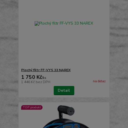
Plochý filtr FF-VYS 33 NAREX
1 750 Kč
/
ks
na dotaz
1 446 Kč
bez DPH
Detail
TOP produkt