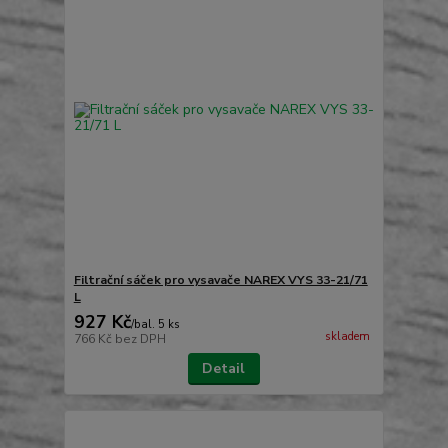
Filtrační sáček pro vysavače NAREX VYS 33-21/71
L
927 Kč
/
bal. 5 ks
skladem
766 Kč
bez DPH
Detail