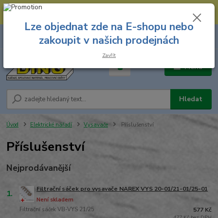
--- Spojovací materiál: 774 431 045 --- Prodejna nářadí: 731 449 423 --
- Pracovní oděvy Stružnice: 731 449 425 ---
Lze objednat zde na E-shopu nebo
0
ks
731 449 423
zakoupit v našich prodejnách
za
0,00 Kč
8.00 hod. - 16.00 hod.
Zavřít
Menu
Hledat
Úvod
Elektrické nářadí
Vysavače
Příslušenství
Příslušenství
Nejprodávanější
Filtrační sáček pro vysavače NAREX VYS 20-01/21-01/25-01
1.
Není skladem
Filtrační sáček VB-VYS 21/25
577 Kč
477 Kč bez DPH