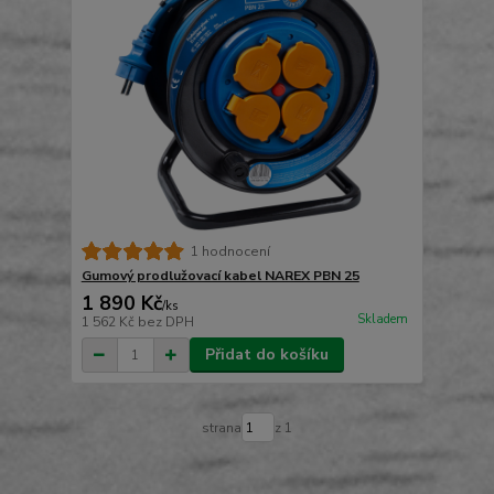
1 hodnocení
Gumový prodlužovací kabel NAREX PBN 25
1 890 Kč
/
ks
Skladem
1 562 Kč
bez DPH
Přidat do košíku
strana
z 1