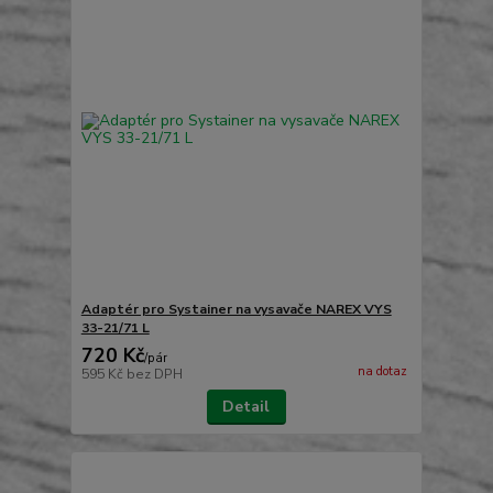
Adaptér pro Systainer na vysavače NAREX VYS
33-21/71 L
720 Kč
/
pár
na dotaz
595 Kč
bez DPH
Detail