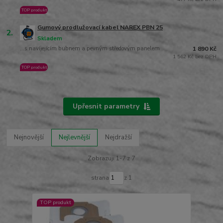
TOP produkt
Gumový prodlužovací kabel NAREX PBN 25
2.
Skladem
...s navíjejícím bubnem a pevným středovým panelem
1 890 Kč
1 562 Kč bez DPH
TOP produkt
Upřesnit parametry
Nejnovější
Nejlevnější
Nejdražší
Zobrazuji 1-7 z 7
strana
z 1
TOP produkt