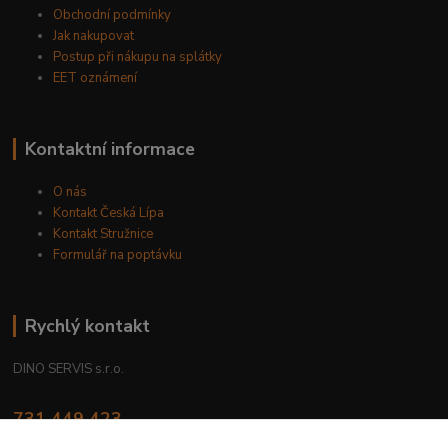
Obchodní podmínky
Jak nakupovat
Postup při nákupu na splátky
EET oznámení
Kontaktní informace
O nás
Kontakt Česká Lípa
Kontakt Stružnice
Formulář na poptávku
Rychlý kontakt
DINO SERVIS s.r.o.
731 449 423
8.00 hod. - 16.00 hod.