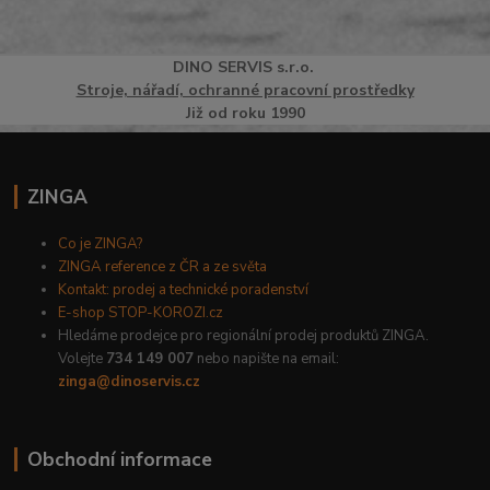
DINO
SERVI
S
s.r.o.
Stroje, nářadí, ochranné pracovní prostředky
Již od roku 1990
ZINGA
Co je ZINGA?
ZINGA reference z ČR a ze světa
Kontakt: prodej a technické poradenství
E-shop STOP-KOROZI.cz
Hledáme prodejce pro regionální prodej produktů ZINGA.
Volejte
734 149 007
nebo napište na email:
zinga@dinoservis.cz
Obchodní informace