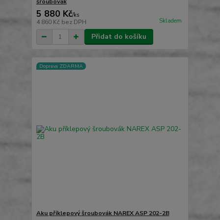
šroubovák
5 880 Kč
/
ks
Skladem
4 860 Kč
bez DPH
Přidat do košíku
Doprava ZDARMA
Aku příklepový šroubovák NAREX ASP 202-2B