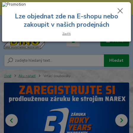
--- Spojovací materiál: 774 431 045 --- Prodejna nářadí: 731 449 423 --
- Pracovní oděvy Stružnice: 731 449 425 ---
Lze objednat zde na E-shopu nebo
0
ks
731 449 423
zakoupit v našich prodejnách
za
0,00 Kč
8.00 hod. - 16.00 hod.
Zavřít
Menu
Hledat
Úvod
Aku nářadí
Vrtací šroubováky