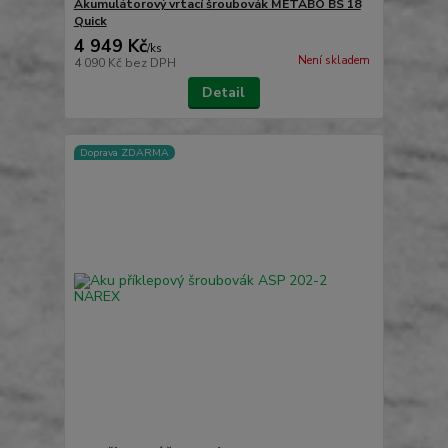
Akumulátorový vrtací šroubovák METABO BS 18
Quick
4 949 Kč
/
ks
Není skladem
4 090 Kč
bez DPH
Detail
Doprava ZDARMA