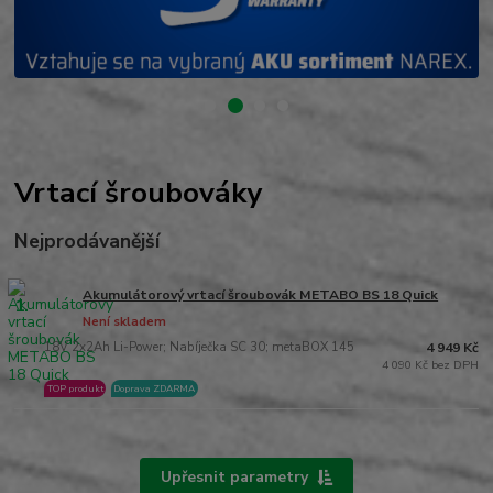
Vrtací šroubováky
Nejprodávanější
Akumulátorový vrtací šroubovák METABO BS 18 Quick
1.
Není skladem
18V 2x2Ah Li-Power; Nabíječka SC 30; metaBOX 145
4 949 Kč
4 090 Kč bez DPH
TOP produkt
Doprava ZDARMA
Upřesnit parametry