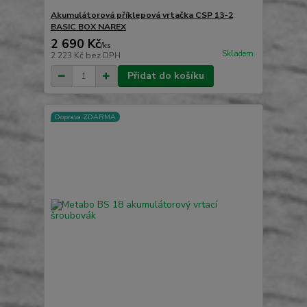
Akumulátorová příklepová vrtačka CSP 13-2
BASIC BOX NAREX
2 690 Kč
/
ks
Skladem
2 223 Kč
bez DPH
Přidat do košíku
Doprava ZDARMA