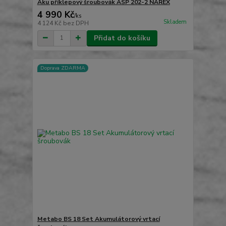
Aku příklepový šroubovák ASP 202-2 NAREX
4 990 Kč
/
ks
Skladem
4 124 Kč
bez DPH
Přidat do košíku
Doprava ZDARMA
Metabo BS 18 Set Akumulátorový vrtací