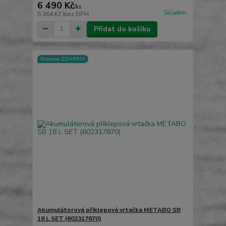
6 490 Kč
/
ks
Skladem
5 364 Kč
bez DPH
Přidat do košíku
Doprava ZDARMA
Akumulátorová příklepová vrtačka METABO SB
18 L SET (602317870)