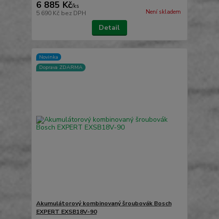
6 885 Kč
/
ks
Není skladem
5 690 Kč
bez DPH
Detail
Novinka
Doprava ZDARMA
Akumulátorový kombinovaný šroubovák Bosch
EXPERT EXSB18V-90