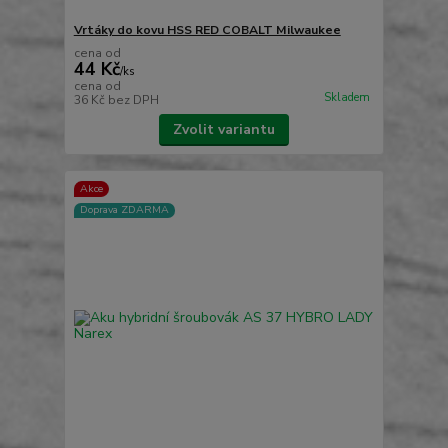
Vrtáky do kovu HSS RED COBALT Milwaukee
cena od
44 Kč
/
ks
cena od
Skladem
36 Kč
bez DPH
Zvolit variantu
Akce
Doprava ZDARMA