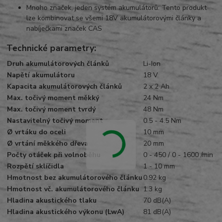
Mnoho značek, jeden systém akumulátorů: Tento produkt
lze kombinovat se všemi 18V akumulátorovými články a
nabíječkami značek CAS
Technické parametry:
Druh
akumulátor
ových článků
Li-Ion
Napětí
akumulátor
u
18 V
Kapacita
akumulátor
ových článků
2 x 2
Ah
Max.
točivý moment
měkký
24 Nm
Max.
točivý moment
tvrdý
48 Nm
Nastavitelný
točivý moment
0.5 - 4.5 Nm
Ø vrtáku do oceli
10 mm
Ø vrtání měkkého dřeva
20 mm
Počty otáček při volnoběhu
0 - 450 / 0 - 1600 /min
Rozpětí sklíčidla
1 - 10 mm
Hmotnost bez
akumulátor
ového článku
0.92 kg
Hmotnost vč.
akumulátor
ového článku
1.3 kg
Hladina
aku
stického tl
aku
70 dB(A)
Hladina
aku
stického výkonu (LwA)
81 dB(A)