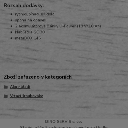
Rozsah dodávky:
rychloupínací sklíčidlo
spona na opasek
2 akumulátorové články Li-Power (18 V/2,0 Ah)
Nabíječka SC 30
metaBOX 145
Zboží zařazeno v kategoriích
Aku nářadí
Vrtací šroubováky
DINO
SERVI
S
s.r.o.
Stroje, nářadí, ochranné pracovní prostředky