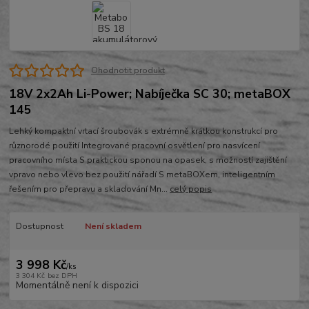
Ohodnotit produkt
18V 2x2Ah Li-Power; Nabíječka SC 30; metaBOX
145
Lehký kompaktní vrtací šroubovák s extrémně krátkou konstrukcí pro
různorodé použití Integrované pracovní osvětlení pro nasvícení
pracovního místa S praktickou sponou na opasek, s možností zajištění
vpravo nebo vlevo bez použití nářadí S metaBOXem, inteligentním
řešením pro přepravu a skladování Mn...
celý popis
Dostupnost
Není skladem
3 998 Kč
/
ks
3 304 Kč
bez DPH
Momentálně není k dispozici