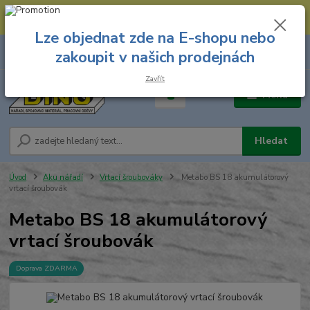
--- Spojovací materiál: 774 431 045 --- Prodejna nářadí: 731 449 423 --
- Pracovní oděvy Stružnice: 731 449 425 ---
Lze objednat zde na E-shopu nebo
0
ks
731 449 423
zakoupit v našich prodejnách
za
0,00 Kč
8.00 hod. - 16.00 hod.
Zavřít
Menu
Hledat
Úvod
Aku nářadí
Vrtací šroubováky
Metabo BS 18 akumulátorový
vrtací šroubovák
Metabo BS 18 akumulátorový
vrtací šroubovák
Doprava ZDARMA