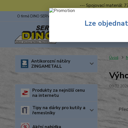
--- Spojovací materiál: 
O firmě DINO SERVIS s.r.o.
ZINGA
Fotogalerie z výstav
Lze objednat
Úvod
N
Antikorozní nátěry
ZINGAMETALL
Výh
09.02.202
Produkty za nejnižší cenu
na internetu
Tipy na dárky pro kutily a
Před
řemeslníky
Akční nabídka