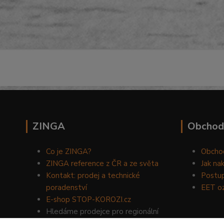
ZINGA
Obchod
Co je ZINGA?
Obcho
ZINGA reference z ČR a ze světa
Jak na
Kontakt: prodej a technické
Postup
poradenství
EET o
E-shop STOP-KOROZI.cz
Hledáme prodejce pro regionální
prodej produktů ZINGA.