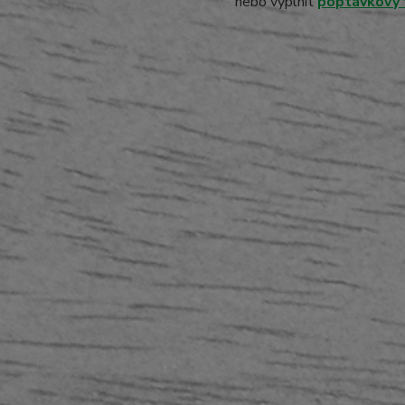
nebo vyplnit
poptávkový 