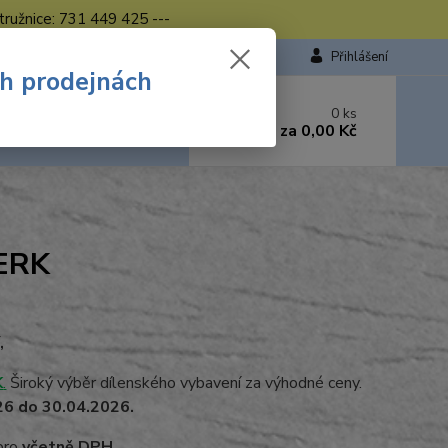
tružnice: 731 449 425 ---
Přihlášení
ch prodejnách
 si rady? Zavolejte.
0
ks
449 423
za
0,00 Kč
od. - 16.00 hod.
WERK
,
K
.
Široký výběr dílenského vybavení za výhodné ceny.
26 do 30.04.2026.
 pro
včetně DPH
.