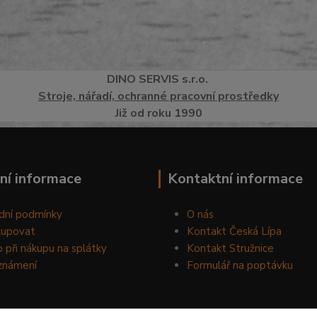
DINO
SERVI
S
s.r.o.
Stroje, nářadí, ochranné pracovní prostředky
Již od roku 1990
ní informace
Kontaktní informace
dní podmínky
O nás
kupovat
Kontakt Česká Lípa
 při nákupu na splátky
Kontakt Stružnice
známení
Formulář na poptávku