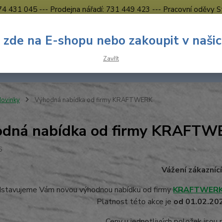
774 431 045 --- Prodejna nářadí: 731 449 423 --- Pracovní oděvy S
Obchodní podmínky
Kontakty Česká Lípa
 zde na E-shopu nebo zakoupit v naši
Nevíte
Hledat
Zavřít
731 
8.00 h
ovinky
Výhodná nabídka od firmy KRAFTWERK
odná nabídka od firmy KRAFT
6
Vážení zákaznící
stavujeme Vám novou výhodnou nabídku od firmy
KRAFTWER
Platnost této akce je
od 01.02.20
Ceny u jednotlivých položek jsou