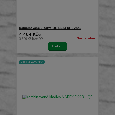
Kombinované kladivo METABO KHE 2645
4 464 Kč
/
ks
Není skladem
3 689 Kč
bez DPH
Detail
Doprava ZDARMA