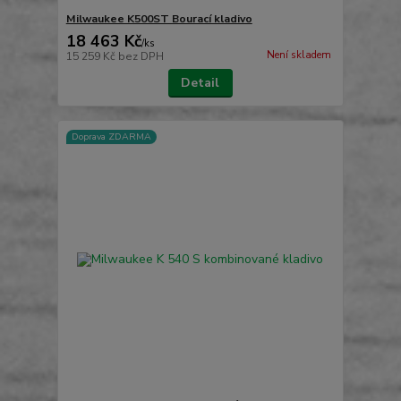
Milwaukee K500ST Bourací kladivo
18 463 Kč
/
ks
Není skladem
15 259 Kč
bez DPH
Detail
Doprava ZDARMA