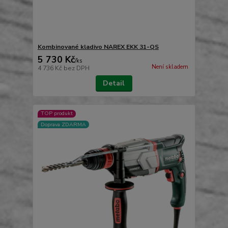
Kombinované kladivo NAREX EKK 31-QS
5 730 Kč
/
ks
Není skladem
4 736 Kč
bez DPH
Detail
TOP produkt
Doprava ZDARMA