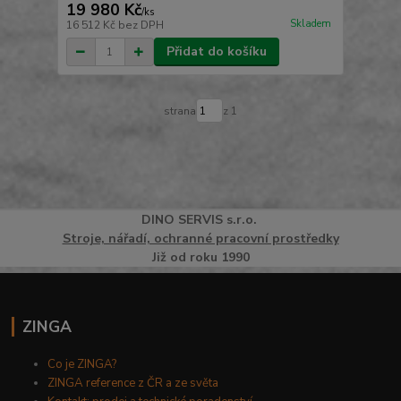
19 980 Kč
/
ks
Skladem
16 512 Kč
bez DPH
Přidat do košíku
strana
z 1
DINO
SERVI
S
s.r.o.
Stroje, nářadí, ochranné pracovní prostředky
Již od roku 1990
ZINGA
Co je ZINGA?
ZINGA reference z ČR a ze světa