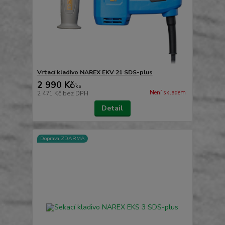
Vrtací kladivo NAREX EKV 21 SDS-plus
2 990 Kč
/
ks
Není skladem
2 471 Kč
bez DPH
Detail
Doprava ZDARMA