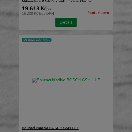
Milwaukee K 540 S kombinované kladivo
19 613 Kč
/
ks
Není skladem
16 209 Kč
bez DPH
Detail
Doprava ZDARMA
Bourací kladivo BOSCH GSH 11 E