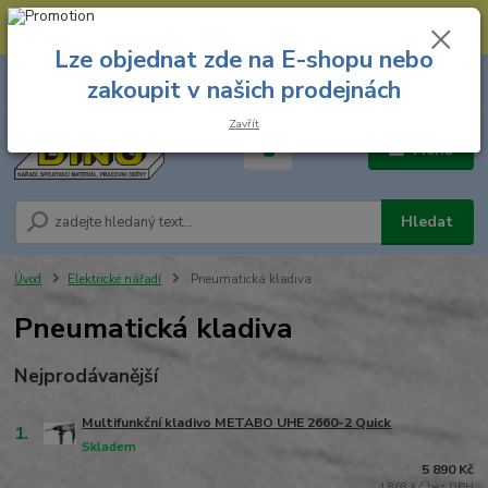
--- Spojovací materiál: 774 431 045 --- Prodejna nářadí: 731 449 423 --
- Pracovní oděvy Stružnice: 731 449 425 ---
Lze objednat zde na E-shopu nebo
0
ks
731 449 423
zakoupit v našich prodejnách
za
0,00 Kč
8.00 hod. - 16.00 hod.
Zavřít
Menu
Hledat
Úvod
Elektrické nářadí
Pneumatická kladiva
Pneumatická kladiva
Nejprodávanější
Multifunkční kladivo METABO UHE 2660-2 Quick
1.
Skladem
5 890 Kč
4 868 Kč bez DPH