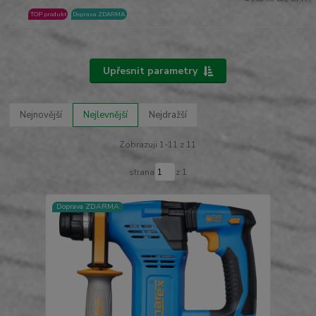
TOP produkt
Doprava ZDARMA
Upřesnit parametry
Nejnovější
Nejlevnější
Nejdražší
Zobrazuji 1-11 z 11
strana
z 1
Doprava ZDARMA