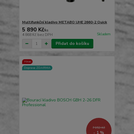
Multifunkční kladivo METABO UHE 2660-2 Quick
5 890 Kč
/
ks
Skladem
4 868 Kč
bez DPH
Přidat do košíku
Akce
Doprava ZDARMA
7 053 Kč
- 1 %