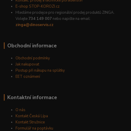
Kontakt: prodej a technické poradenství
E-shop STOP-KOROZI.cz
Hledáme prodejce pro regionální prodej produktů ZINGA.
Volejte
734 149 007
nebo napište na email:
zinga@dinoservis.cz
Obchodní informace
Obchodní podmínky
Jak nakupovat
Postup při nákupu na splátky
EET oznámení
Kontaktní informace
O nás
Kontakt Česká Lípa
Kontakt Stružnice
Formulář na poptávku