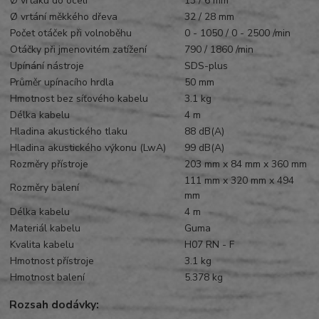
Ø vrtáku do oceli
13 / 6 mm
Ø vrtání měkkého dřeva
32 / 28 mm
Počet otáček při volnoběhu
0 - 1050 / 0 - 2500 /min
Otáčky při jmenovitém zatížení
790 / 1860 /min
Upínání nástroje
SDS-plus
Průměr upínacího hrdla
50 mm
Hmotnost bez síťového kabelu
3.1 kg
Délka kabelu
4 m
Hladina akustického tlaku
88 dB(A)
Hladina akustického výkonu (LwA)
99 dB(A)
Rozměry přístroje
203 mm x 84 mm x 360 mm
111 mm x 320 mm x 494
Rozměry balení
mm
Délka kabelu
4 m
Materiál kabelu
Guma
Kvalita kabelu
H07 RN - F
Hmotnost přístroje
3.1 kg
Hmotnost balení
5.378 kg
Rozsah dodávky: