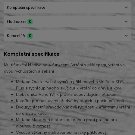
Kompletní specifikace
Hodnocení
0
Komentáře
0
Kompletní specifikace
Multifunkční kladivo se 4 funkcemi: Vrtání s příklepem, vrtání ve
dvou rychlostech a sekání
Metabo Quick: rychlá výměna příklepového sklíčidla SDS-
Plus a rychloupínacího sklíčidla k vrtání do dřeva a kovu
Elektronika Vario (V) k práci s odpovídajícími otáčkami
Kolečko pro nastavení předvolby otáček a počtu příklepů
Dvourychlostní převodovka: dvě rychlosti k efektnímu vrtání
do dřeva a kovu
Metabo Marathon motor s ochranou proti prachu pro
dlouhou životnost
Vysoce výkonný elektropneumatický příklepový