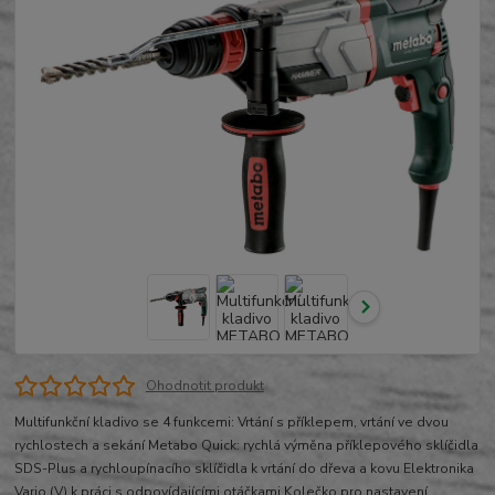
Ohodnotit produkt
Multifunkční kladivo se 4 funkcemi: Vrtání s příklepem, vrtání ve dvou
rychlostech a sekání Metabo Quick: rychlá výměna příklepového sklíčidla
SDS-Plus a rychloupínacího sklíčidla k vrtání do dřeva a kovu Elektronika
Vario (V) k práci s odpovídajícími otáčkami Kolečko pro nastavení