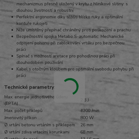
mechanizmus přesně uložený v krytu z hliníkové slitiny: s
dlouhou životností a robustní
Perfektní ergonomie díky těžišti blízko ruky a optimální
kontuře rukojeti
Níže umístěný přepínač chráněný proti poškození a prachu
Bezpečnostní spojka Metabo S-automatic: Mechanické
odpojení pohonu při zablokování vrtáku pro bezpečnou
práci
Spínač s možností aretace pro pohodlnou práci při
dlouhodobém používání
Kabel s otočným kloubem pro optimální svobodu pohybu při
práci
Technické parametry:
Max. energie jednotlivého úderu
2.8 J
(EPTA)
Max. počet příklepů
4200 /min
Jmenovitý příkon
800 W
Ø vrtání betonu vrtáním s příklepem
26 mm
Ø vrtání zdiva vrtacími korunkami
68 mm