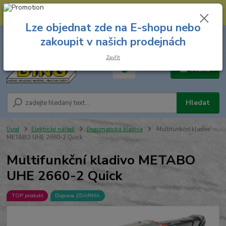
--- Spojovací materiál: 774 431 045 --- Prodejna nářadí: 731 449 423 --
- Pracovní oděvy Stružnice: 731 449 425 ---
Lze objednat zde na E-shopu nebo
0
ks
731 449 423
zakoupit v našich prodejnách
za
0,00 Kč
8.00 hod. - 16.00 hod.
Zavřít
Menu
Hledat
Úvod
Elektrické nářadí
Pneumatická kladiva
Multifunkční kladivo
METABO UHE 2660-2 Quick
Multifunkční kladivo METABO
UHE 2660-2 Quick
TOP produkt
Doprava ZDARMA