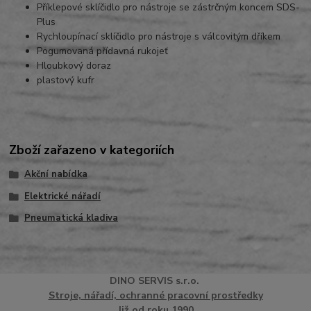
Příklepové sklíčidlo pro nástroje se zástrčným koncem SDS-
Plus
Rychloupínací sklíčidlo pro nástroje s válcovitým dříkem
Pogumovaná přídavná rukojeť
Hloubkový doraz
plastový kufr
Zboží zařazeno v kategoriích
Akční nabídka
Elektrické nářadí
Pneumatická kladiva
DINO
SERVI
S
s.r.o.
Stroje, nářadí, ochranné pracovní prostředky
Již od roku 1990