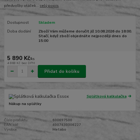
předvolby otáček...
celý popis
Dostupnost
Skladem
Doba dodání
Zboží Vám můžeme doručit již 10.08.2026 do 18:00.
Stačí, když zboží objednáte nejpozději dnes do
15:00
5 890 Kč
/
ks
4 868 Kč
bez DPH
Přidat do košíku
Splátková kalkulačka
Nákup na splátky
Číslo produktu:
600697500
EAN kód:
4007430306227
Výrobce:
Metabo