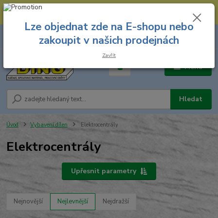
--- Spojovací materiál: 774 431 045 --- Prodejna nářadí: 731 449 423 --
- Pracovní oděvy Stružnice: 731 449 425 ---
Lze objednat zde na E-shopu nebo
0
ks
731 449 423
zakoupit v našich prodejnách
za
0,00 Kč
8.00 hod. - 16.00 hod.
Zavřít
Menu
Hledat
Úvod
Vybavení dílen
Elektrocentrály
Elektrocentrály
Upřesnit parametry
Nejnovější
Nejlevnější
Nejdražší