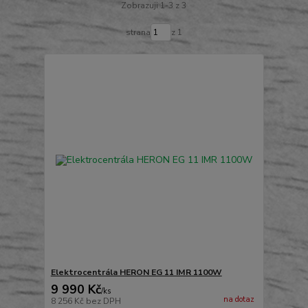
Zobrazuji 1-3 z 3
strana
z 1
Elektrocentrála HERON EG 11 IMR 1100W
9 990 Kč
/
ks
na dotaz
8 256 Kč
bez DPH