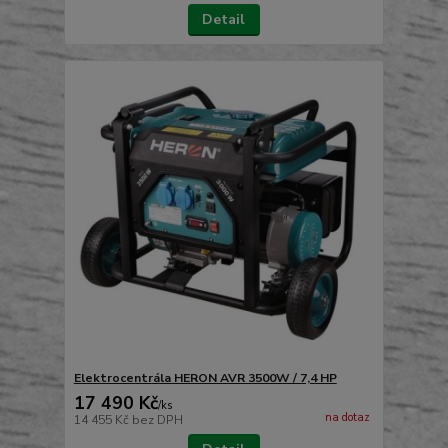
Detail
Elektrocentrála HERON AVR 3500W / 7,4 HP
17 490 Kč
/
ks
na dotaz
14 455 Kč
bez DPH