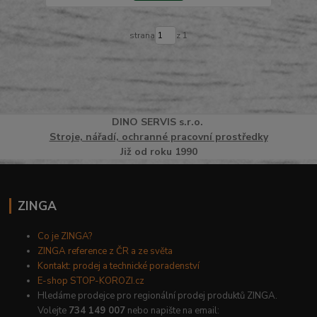
strana
z 1
DINO
SERVI
S
s.r.o.
Stroje, nářadí, ochranné pracovní prostředky
Již od roku 1990
ZINGA
Co je ZINGA?
ZINGA reference z ČR a ze světa
Kontakt: prodej a technické poradenství
E-shop STOP-KOROZI.cz
Hledáme prodejce pro regionální prodej produktů ZINGA.
Volejte
734 149 007
nebo napište na email: