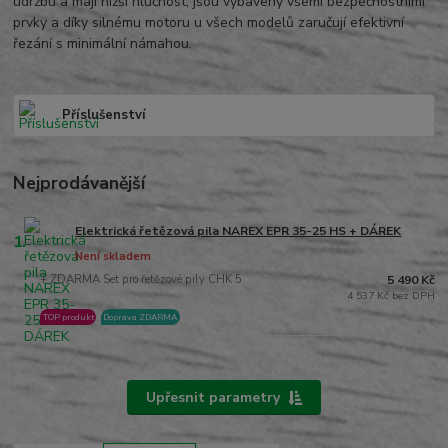
údržbu a mají nižší hlučnost, jsou vybaveny všemi bezpečnostními
prvky a díky silnému motoru u všech modelů zaručují efektivní
řezání s minimální námahou.
Příslušenství
Nejprodávanější
Elektrická řetězová pila NAREX EPR 35-25 HS + DÁREK
1.
Není skladem
+ ZDARMA Set pro řetězové pily CHK 5
5 490 Kč
4 537 Kč bez DPH
TOP produkt
Doprava ZDARMA
Upřesnit parametry