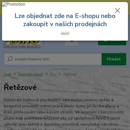
--- Spojovací materiál: 774 431 045 --- Prodejna nářadí: 731 449 423 --
- Pracovní oděvy Stružnice: 731 449 425 ---
Lze objednat zde na E-shopu nebo
0
ks
731 449 423
zakoupit v našich prodejnách
za
0,00 Kč
8.00 hod. - 16.00 hod.
Zavřít
Menu
Hledat
Úvod
Elektrické nářadí
Pily
Řetězové
Řetězové
Elektrické řetězové pily NAREX vám mohou pomoci rychle a
bezpečně provádět rutinní práce okolo domu při řezání dřeva a
klád, prořezávání nebo kácení stromů. Ve srovnání s benzínovými
pilami mají elektrické řetězové pily od společnosti NAREX jasné
výhody: jsou šetrné k životnímu prostředí, nevyžadují náročnou