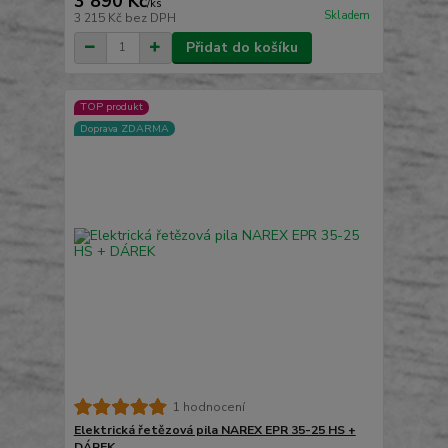
3 890 Kč
/
ks
Skladem
3 215 Kč
bez DPH
Přidat do košíku
TOP produkt
Doprava ZDARMA
1 hodnocení
Elektrická řetězová pila NAREX EPR 35-25 HS +
DÁREK