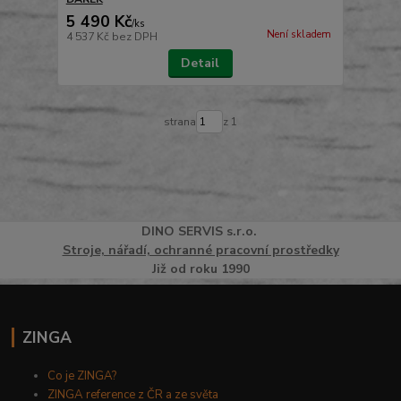
5 490 Kč
/
ks
Není skladem
4 537 Kč
bez DPH
Detail
strana
z 1
DINO
SERVI
S
s.r.o.
Stroje, nářadí, ochranné pracovní prostředky
Již od roku 1990
ZINGA
Co je ZINGA?
ZINGA reference z ČR a ze světa