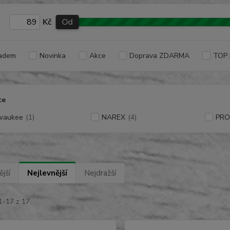
Kč
Od
adem
Novinka
Akce
Doprava ZDARMA
TOP 
ce
waukee
(1)
NAREX
(4)
PR
jší
Nejlevnější
Nejdražší
1-17 z 17