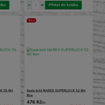
šíku
Přidat do košíku
Akce
K 35-Bit
Sada bitů NAREX SUPERLOCK 52-Bit
Box
476 Kč
/
ks