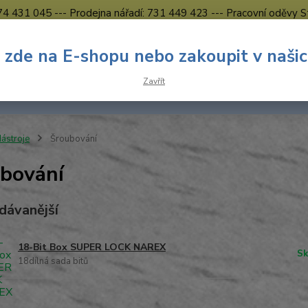
774 431 045 --- Prodejna nářadí: 731 449 423 --- Pracovní oděvy S
Obchodní podmínky
Kontakty Česká Lípa
 zde na E-shopu nebo zakoupit v naši
Nevíte
Hledat
Zavřít
731 
8.00 h
ástroje
Šroubování
bování
dávanější
18-Bit Box SUPER LOCK NAREX
Sk
18dílná sada bitů