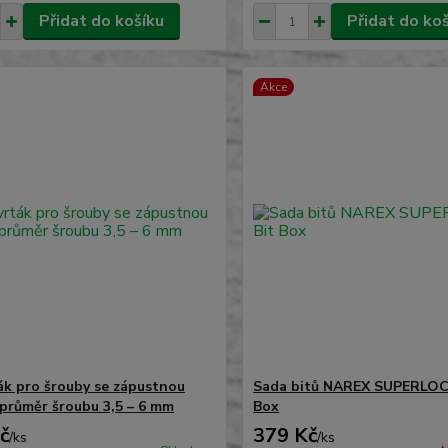
Přidat do košíku
Přidat do ko
Akce
ák pro šrouby se zápustnou
Sada bitů NAREX SUPERLOC
 průměr šroubu 3,5 – 6 mm
Box
č
379 Kč
/
ks
/
ks