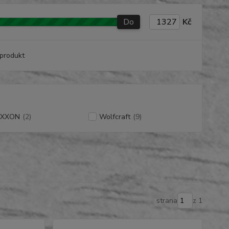
Do
Kč
produkt
OXXON
(2)
Wolfcraft
(9)
strana
z 1