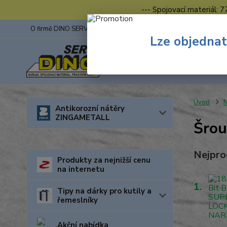
--- Spojovací materiál: 
O firmě DINO SERVIS s.r.o.
ZINGA
Fotogalerie z výstav
Lze objednat
Úvod
N
Antikorozní nátěry
ZINGAMETALL
Šrou
Nejpro
Produkty za nejnižší cenu
na internetu
1.
Tipy na dárky pro kutily a
řemeslníky
Akční nabídka