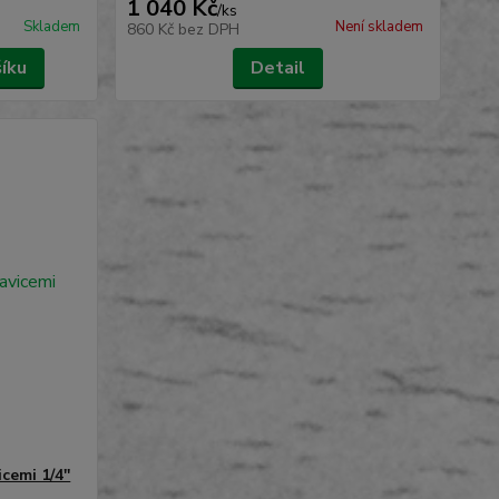
1 040 Kč
/
ks
Skladem
Není skladem
860 Kč
bez DPH
šíku
Detail
cemi 1/4''