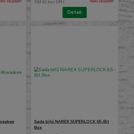
ení skladem
Není skladem
393 Kč
bez DPH
Detail
lwaukee
Sada bitů NAREX SUPERLOCK 65-Bit
Box