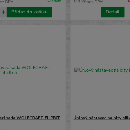
Skladem
N
ez DPH
313 Kč
bez DPH
Přidat do košíku
Detail
vací sada WOLFCRAFT FLIPBIT
Úhlový nástavec na bity Mi