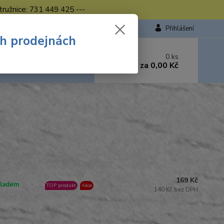
tružnice: 731 449 425 ---
Přihlášení
ch prodejnách
 si rady? Zavolejte.
0
ks
449 423
za
0,00 Kč
od. - 16.00 hod.
169 Kč
ladem
TOP produkt
Akce
140 Kč bez DPH