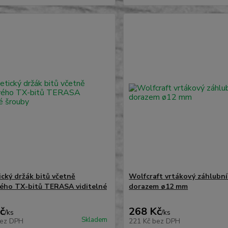
cký držák bitů včetně
Wolfcraft vrtákový záhlubní
ého TX-bitů TERASA viditelné
dorazem ø12 mm
č
268 Kč
/
ks
/
ks
Skladem
ez DPH
221 Kč
bez DPH