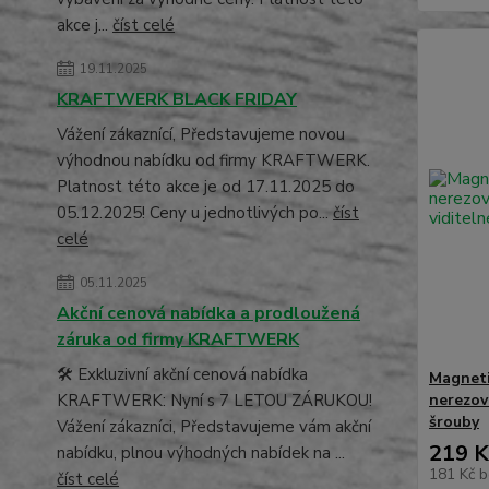
akce j...
číst celé
19.11.2025
KRAFTWERK BLACK FRIDAY
Vážení zákaznící, Představujeme novou
výhodnou nabídku od firmy KRAFTWERK.
Platnost této akce je od 17.11.2025 do
05.12.2025! Ceny u jednotlivých po...
číst
celé
05.11.2025
Akční cenová nabídka a prodloužená
záruka od firmy KRAFTWERK
🛠️ Exkluzivní akční cenová nabídka
Magneti
KRAFTWERK: Nyní s 7 LETOU ZÁRUKOU!
nerezov
šrouby
Vážení zákazníci, Představujeme vám akční
219 K
nabídku, plnou výhodných nabídek na ...
181 Kč
b
číst celé