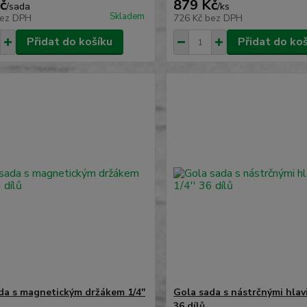
č
879 Kč
/
sada
/
ks
Skladem
ez DPH
726 Kč
bez DPH
Přidat do košíku
Přidat do ko
da s magnetickým držákem 1/4''
Gola sada s nástrčnými hlavi
36 dílů