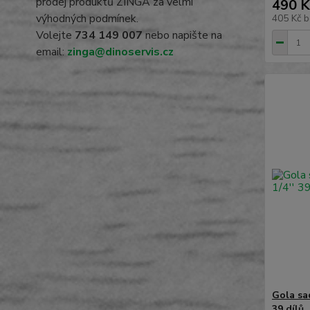
prodej produktů ZINGA za velmi
490 K
výhodných podmínek.
405 Kč
b
Volejte
734 149 007
nebo napište na
email:
zinga@dinoservis.cz
Gola sa
39 dílů