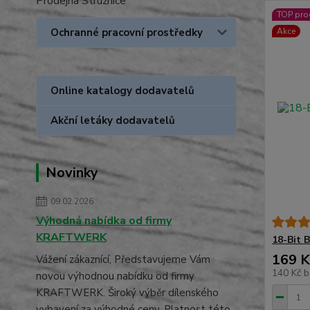
Prodejna Stružnice
TOP pro
Ochranné pracovní prostředky
Akce
Online katalogy dodavatelů
Akční letáky dodavatelů
Novinky
09.02.2026
Výhodná nabídka od firmy
KRAFTWERK
18-Bit
169 K
Vážení zákaznící, Představujeme Vám
140 Kč
b
novou výhodnou nabídku od firmy
KRAFTWERK. Široký výběr dílenského
vybavení za výhodné ceny. Platnost této