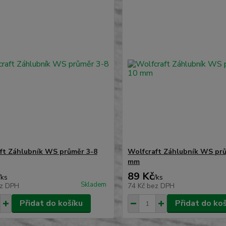
ft Záhlubník WS průměr 3-8
Wolfcraft Záhlubník WS pr
mm
89 Kč
/
ks
/
ks
Skladem
z DPH
74 Kč
bez DPH
Přidat do košíku
Přidat do ko