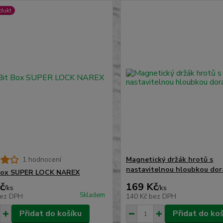
dukt
1 hodnocení
Magnetický držák hrotů s
nastavitelnou hloubkou dor
 Box SUPER LOCK NAREX
č
169 Kč
/
ks
/
ks
Skladem
ez DPH
140 Kč
bez DPH
Přidat do košíku
Přidat do ko