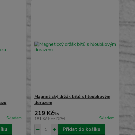
Magnetický držák bitů s hloubkovým
azu
dorazem
219 Kč
/
ks
Skladem
Skladem
181 Kč
bez DPH
šíku
Přidat do košíku