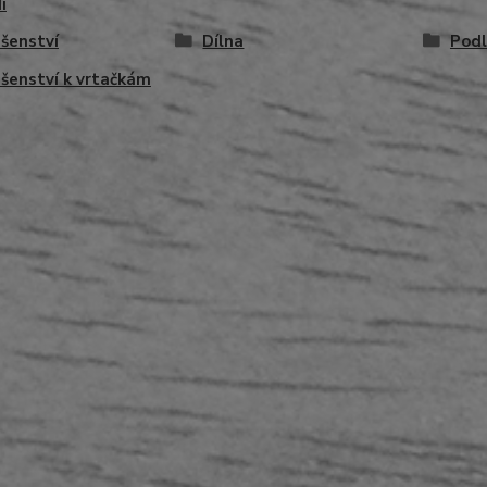
í
ušenství
Dílna
Pod
ušenství k vrtačkám