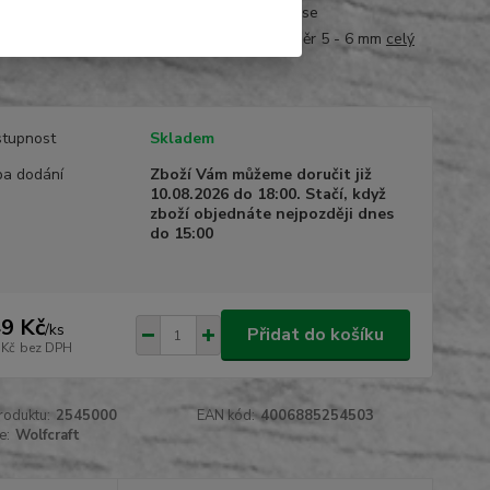
u výměnu nástroje v držácích bitůprovedení: se
níkempro šrouby se zápustnou hlavou průměr 5 - 6 mm
celý
tupnost
Skladem
a dodání
Zboží Vám můžeme doručit již
10.08.2026 do 18:00. Stačí, když
zboží objednáte nejpozději dnes
do 15:00
9 Kč
/
ks
Přidat do košíku
 Kč
bez DPH
roduktu:
2545000
EAN kód:
4006885254503
e:
Wolfcraft