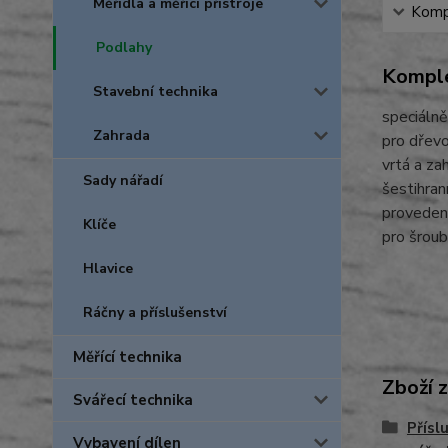
Měřidla a měřicí přístroje
Kompl
Podlahy
Komple
Stavební technika
speciálně
Zahrada
pro dřevo
vrtá a za
Sady nářadí
šestihran
proveden
Klíče
pro šrou
Hlavice
Ráčny a příslušenství
Měřící technika
Zboží 
Svářecí technika
Přísl
Vybavení dílen