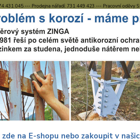
774 431 045 --- Prodejna nářadí: 731 449 423 --- Pracovní oděvy S
Obchodní podmínky
Kontakty Česká Lípa
Nevíte
Hledat
731 
8.00 h
uční nářadí
Nářadí Wolfcraft
Podlahy
Wolfcraft Předvrták a záh
craft Předvrták a záhlubník, st
mm
254
speciá
 zde na E-shopu nebo zakoupit v naši
zahlub