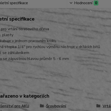
etní specifikace
Hodnocení
0
tní specifikace
 pro vrtání terasového dřeva
, plasty
hlubuje v jednom pracovním kroku
ná stopka 1/4" pro rychlou výměnu nástroje v držácích bitů
í: se záhlubníkem
by se zápustnou hlavou průměr 5 - 6 mm
zařazeno v kategoriích
ušenství pro AKU
Šroubování
Vrtá