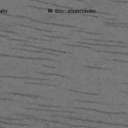
lahy
Bity - předvrtáváky