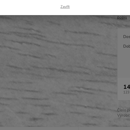
rychlo
Zavřít
záhlub
popis
Dos
Dob
14
123
Číslo p
Výrobc