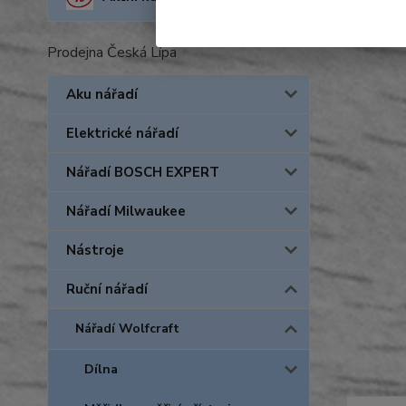
Prodejna Česká Lípa
Aku nářadí
Elektrické nářadí
Nářadí BOSCH EXPERT
Nářadí Milwaukee
Nástroje
Ruční nářadí
Nářadí Wolfcraft
Dílna