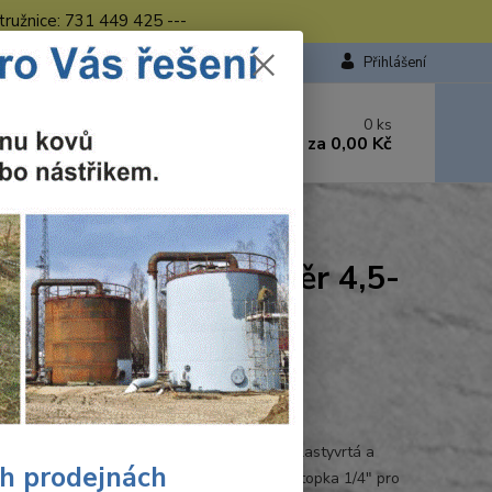
tružnice: 731 449 425 ---
Přihlášení
 si rady? Zavolejte.
0
ks
449 423
za
0,00 Kč
od. - 16.00 hod.
lubník, stopka šestihran průměr 4,5-12 mm
opka šestihran průměr 4,5-
Ohodnotit produkt
5000
lně pro vrtání terasového dřevapro dřevo, plastyvrtá a
ch prodejnách
uje v jednom pracovním krokušestihranná stopka 1/4" pro