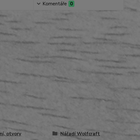
Komentáře
0
ní, otvory
Nářadí Wolfcraft