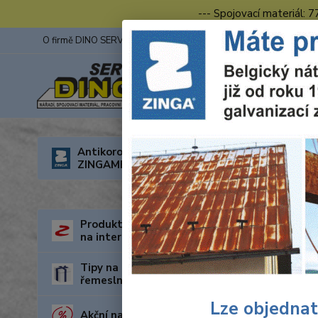
--- Spojovací materiál: 
O firmě DINO SERVIS s.r.o.
ZINGA
Fotogalerie z výstav
Úvod
R
Antikorozní nátěry
ZINGAMETALL
Wolf
12 
Produkty za nejnižší cenu
na internetu
Tipy na dárky pro kutily a
řemeslníky
Lze objednat
Akční nabídka