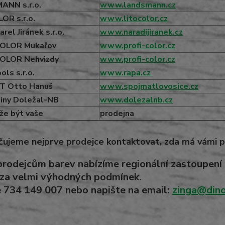
NN s.r.o.
www.landsmann.cz
OR s.r.o.
www.litocolor.cz
rel Jiránek s.r.o.
www.naradijiranek.cz
COLOR Mukařov
www.profi-color.cz
OLOR Nehvizdy
www.profi-color.cz
ls s.r.o.
www.rapa.cz
T Otto Hanuš
www.spojmatlovosice.cz
iny Doležal-NB
www.dolezalnb.cz
ůže být vaše
prodejna
ujeme nejprve prodejce kontaktovat, zda má vámi 
prodejcům barev nabízíme regionální zastoupe
 za velmi výhodných podmínek.
e
734 149 007
nebo napište na email:
zinga@dino