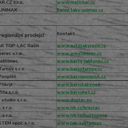
R CZ s.r.o.
www.melichar.cz
UNIMAX
barvy-laky-unimax.cz
Kontakt
egionální prodejci
K TOP-LAC Rašín
www.autolakyrasin.cz
erec s.r.o.
www.avexliberec.cz
ablonec
www.barvy-jablonec.cz
urnov s.r.o.
www.barvyturnov.cz
ospíšil
www.barvypospisil.cz
řikryl
www.barvylaky.net
ta s.r.o.
www.barvyhet.cz
tudio s.r.o.
www.dopler.eu
 s r.o.
www.ivk.cz/breclav
 s r.o.
www.ivk.cz/hustopece
TEM spol. s.r.o.
www.lak-system.cz