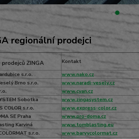
A regionální prodejci
Kontakt
 prodejců ZINGA
rdubice s.r.o.
www.nako.cz
eselý Brno s.r.o.
www.naradi-vesely.cz
.o.
www.
cyan.cz
YSTEM Sobotka
www.zingasystem.cz
 COLOR s.r.o.
www.express-color.cz
MA SE Praha
www.pro-doma.cz
sting Karviná
www.tomblasting.eu
OLORMAT s.r.o.
www.barvycolormat.cz