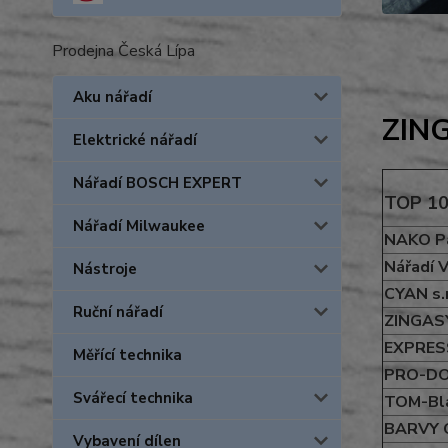
Prodejna Česká Lípa
Aku nářadí
ZING
Elektrické nářadí
Nářadí BOSCH EXPERT
TOP 10
Nářadí Milwaukee
NAKO Pa
Nářadí V
Nástroje
CYAN s.r
Ruční nářadí
ZINGAS
EXPRESS
Měřící technika
PRO-DO
Svářecí technika
TOM-Bla
BARVY C
Vybavení dílen