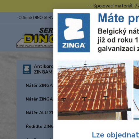
--- Spojovací materiál: 
O firmě DINO SERVIS s.r.o.
ZINGA
Fotogalerie z výstav
Úvod
A
Antikorozní nátěry
ZINGAMETALL
Nátěr ZINGA (zinek)
Nátěr ZINGALU (zinek + hliník)
Nátěr ALU ZM (hliník)
Ředidlo ZINGASOLV
Lze objednat