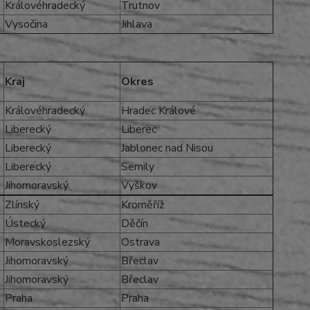
Královéhradecký
Trutnov
Vysočina
Jihlava
Kraj
Okres
Královéhradecký
Hradec Králové
Liberecký
Liberec
Liberecký
Jablonec nad Nisou
Liberecký
Semily
Jihomoravský
Vyškov
Zlínský
Kroměříž
Ústecký
Děčín
Moravskoslezský
Ostrava
Jihomoravský
Břeclav
Jihomoravský
Břeclav
Praha
Praha