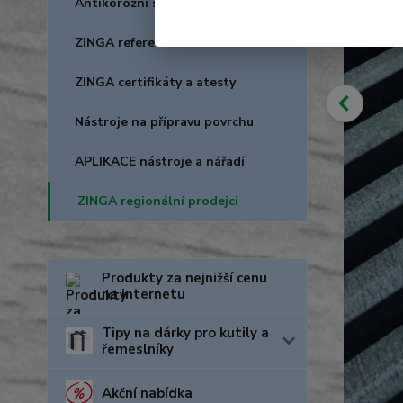
Antikorozní spreje
ZINGA reference
ZINGA certifikáty a atesty
Nástroje na přípravu povrchu
APLIKACE nástroje a nářadí
ZINGA regionální prodejci
Produkty za nejnižší cenu
na internetu
Tipy na dárky pro kutily a
řemeslníky
Akční nabídka