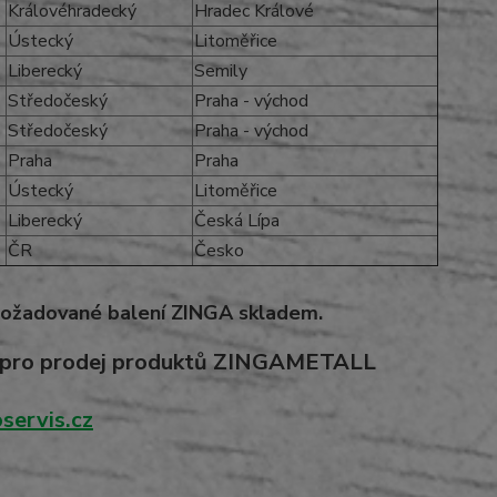
Královéhradecký
Hradec Králové
Ústecký
Litoměřice
Liberecký
Semily
Středočeský
Praha - východ
Středočeský
Praha - východ
Praha
Praha
Ústecký
Litoměřice
Liberecký
Česká Lípa
ČR
Česko
požadované balení ZINGA skladem.
ní pro prodej produktů ZINGAMETALL
servis.cz