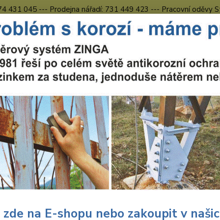
774 431 045 --- Prodejna nářadí: 731 449 423 --- Pracovní oděvy S
Obchodní podmínky
Kontakty Česká Lípa
Nevíte
Hledat
731 
8.00 h
ntikorozní nátěry ZINGAMETALL
ZINGA regionální prodejci
 zde na E-shopu nebo zakoupit v naši