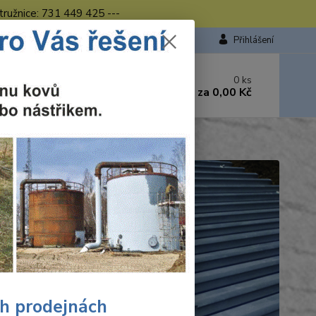
tružnice: 731 449 425 ---
Přihlášení
 si rady? Zavolejte.
0
ks
449 423
za
0,00 Kč
od. - 16.00 hod.
ch prodejnách