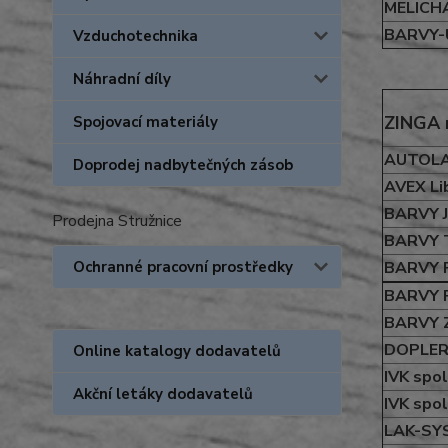
MELICHA
BARVY-
Vzduchotechnika
Náhradní díly
ZINGA r
Spojovací materiály
AUTOLA
Doprodej nadbytečných zásob
AVEX Lib
BARVY J
Prodejna Stružnice
BARVY T
BARVY P
Ochranné pracovní prostředky
BARVY P
BARVY Zí
DOPLER s
Online katalogy dodavatelů
IVK spol.
Akční letáky dodavatelů
IVK spol.
LAK-SYS