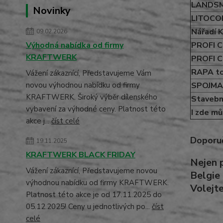
LANDSMA
Novinky
LITOCOL
Nářadí Ka
09.02.2026
PROFI 
Výhodná nabídka od firmy
KRAFTWERK
PROFI C
RAPA too
Vážení zákaznící, Představujeme Vám
SPOJMA
novou výhodnou nabídku od firmy
KRAFTWERK. Široký výběr dílenského
Stavebn
vybavení za výhodné ceny. Platnost této
I zde m
akce j...
číst celé
Doporuč
19.11.2025
KRAFTWERK BLACK FRIDAY
Nejen 
Vážení zákaznící, Představujeme novou
Belgie
výhodnou nabídku od firmy KRAFTWERK.
Volejt
Platnost této akce je od 17.11.2025 do
05.12.2025! Ceny u jednotlivých po...
číst
celé