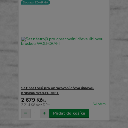
Doprava ZDARMA
Set nástrojů pro opracování dřeva úhlovou
bruskou WOLFCRAFT
2 679 Kč
/
ks
Skladem
2 214 Kč
bez DPH
Přidat do košíku