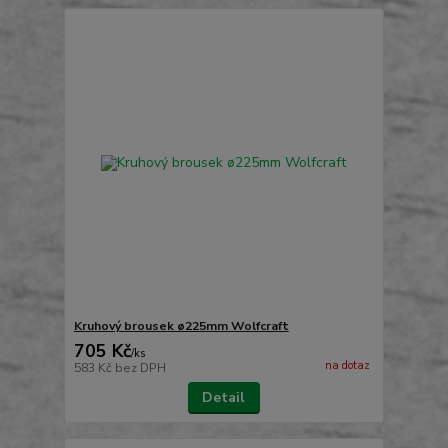
Kruhový brousek ø225mm Wolfcraft
705 Kč
/
ks
na dotaz
583 Kč
bez DPH
Detail