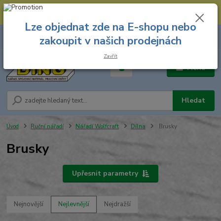
--- Spojovací materiál: 774 431 045 --- Prodejna nářadí: 731 449 423 --
- Pracovní oděvy Stružnice: 731 449 425 ---
Lze objednat zde na E-shopu nebo
0
ks
731 449 423
zakoupit v našich prodejnách
za
0,00 Kč
8.00 hod. - 16.00 hod.
Zavřít
Menu
Hledat
Úvod
Ruční nářadí
Nářadí Wolfcraft
Dílna
Brusky
Brusky
Upřesnit parametry
Nejnovější
Nejlevnější
Nejdražší