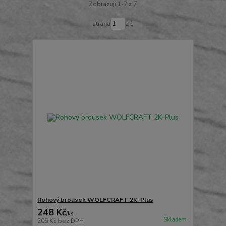
Zobrazuji 1-7 z 7
strana
z 1
Rohový brousek WOLFCRAFT 2K-Plus
248 Kč
/
ks
Skladem
205 Kč
bez DPH