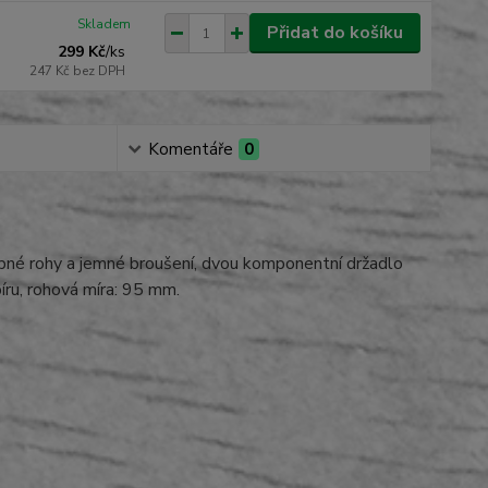
Skladem
Přidat do košíku
299 Kč
/
ks
247 Kč
bez DPH
Komentáře
0
upné rohy a jemné broušení, dvou komponentní držadlo
íru, rohová míra: 95 mm.