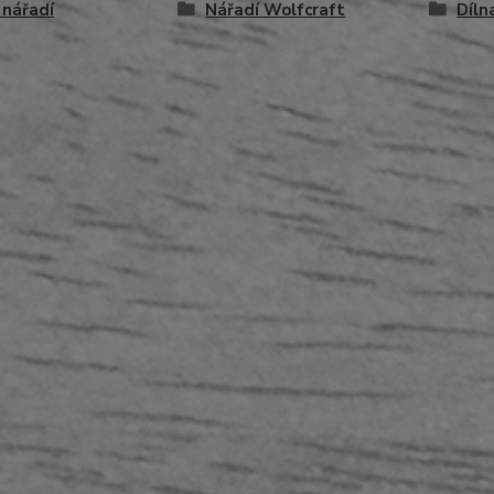
 nářadí
Nářadí Wolfcraft
Díln