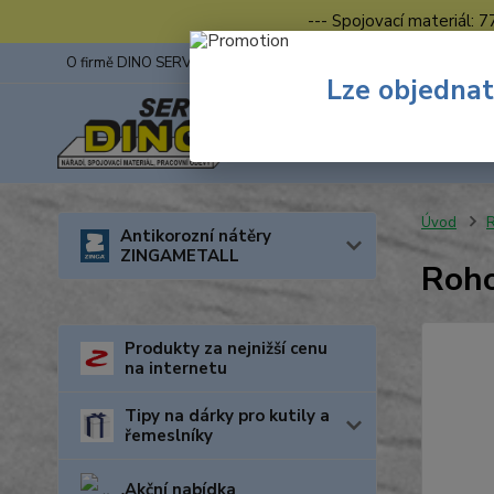
--- Spojovací materiál: 
O firmě DINO SERVIS s.r.o.
ZINGA
Fotogalerie z výstav
Lze objednat
Úvod
R
Antikorozní nátěry
ZINGAMETALL
Roh
Produkty za nejnižší cenu
na internetu
Tipy na dárky pro kutily a
řemeslníky
Akční nabídka