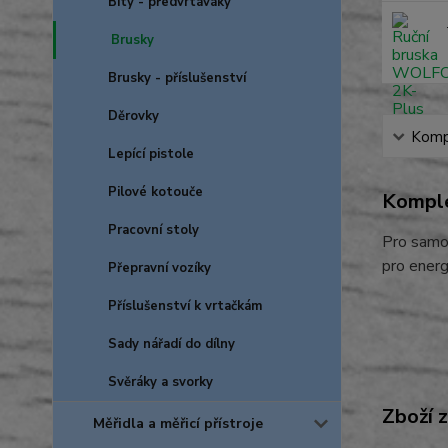
Bity - předvrtáváky
Brusky
Brusky - příslušenství
Děrovky
Kompl
Lepící pistole
Pilové kotouče
Komple
Pracovní stoly
Pro samod
pro energ
Přepravní vozíky
Příslušenství k vrtačkám
Sady nářadí do dílny
Svěráky a svorky
Zboží 
Měřidla a měřicí přístroje