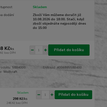
tupnost
Skladem
a dodání
Zboží Vám můžeme doručit již
10.08.2026 do 18:00. Stačí, když
zboží objednáte nejpozději dnes
do 15:00
8 Kč
/
ks
Přidat do košíku
 Kč
bez DPH
roduktu:
5884000
EAN kód:
4006885588400
e:
Wolfcraft
Skladem
Přidat do košíku
298 Kč
/
ks
246 Kč
bez DPH