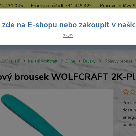
774 431 045 --- Prodejna nářadí: 731 449 423 --- Pracovní oděvy S
Obchodní podmínky
Kontakty Česká Lípa
 zde na E-shopu nebo zakoupit v naši
Nevíte
Hledat
Zavřít
731 
8.00 h
uční nářadí
Nářadí Wolfcraft
Dílna
Brusky
Rohový brousek
ový brousek WOLFCRAFT 2K-Pl
Pro sa
dostup
energi
papíru