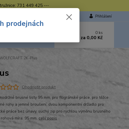
tružnice: 731 449 425 ---
Přihlášení
ch prodejnách
 si rady? Zavolejte.
0
ks
449 423
za
0,00 Kč
od. - 16.00 hod.
 WOLFCRAFT 2K-Plus
us
Ohodnotit produkt
modržné brusné listy 95 mm, pro filigránské práce, pro těžce
né rohy a jemné broušení, dvou komponentní držadlo pro
cké práce bez únavy, suchý zip pro rychlou výměnu brusného
, rohová míra: 95 mm.
celý popis