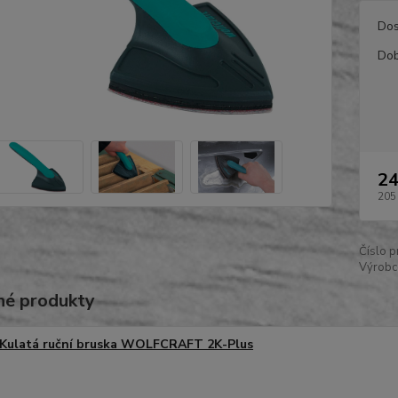
Dos
Dob
24
205
Číslo p
Výrobc
é produkty
Kulatá ruční bruska WOLFCRAFT 2K-Plus