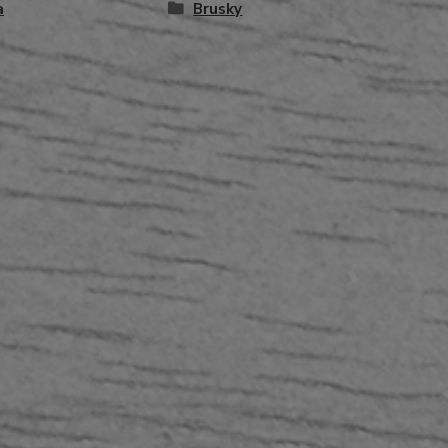
a
Brusky