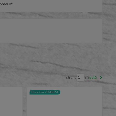
produkt
strana
z 2
další
Doprava ZDARMA