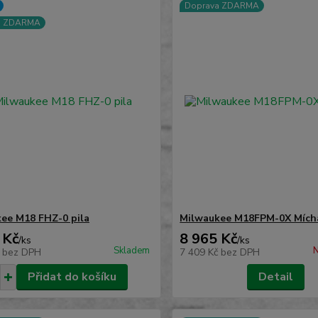
Doprava ZDARMA
a ZDARMA
ee M18 FHZ-0 pila
Milwaukee M18FPM-0X Mích
 Kč
8 965 Kč
/
ks
/
ks
Skladem
N
č
bez DPH
7 409 Kč
bez DPH
Přidat do košíku
Detail