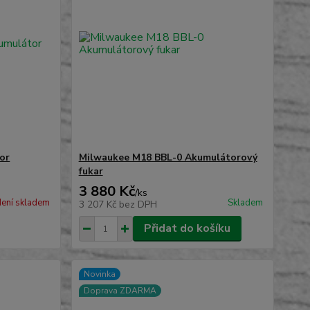
or
Milwaukee M18 BBL-0 Akumulátorový
fukar
3 880 Kč
/
ks
ení skladem
Skladem
3 207 Kč
bez DPH
Přidat do košíku
Novinka
Doprava ZDARMA