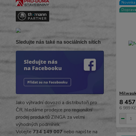
Novinka
Doprav
Sledujte nás také na sociálních sítích
Milwauk
8 457
Jako výhradní dovozci a distributoři pro
6 989 K
ČR, hledáme prodejce pro regionální
prodej produktů ZINGA za velmi
výhodných podmínek.
Volejte
734 149 007
nebo napište na