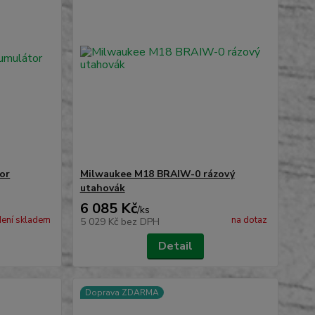
or
Milwaukee M18 BRAIW-0 rázový
utahovák
6 085 Kč
/
ks
ení skladem
na dotaz
5 029 Kč
bez DPH
Detail
Doprava ZDARMA