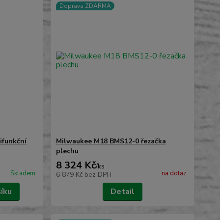
Doprava ZDARMA
funkční
Milwaukee M18 BMS12-0 řezačka
plechu
8 324 Kč
/
ks
Skladem
na dotaz
6 879 Kč
bez DPH
šíku
Detail