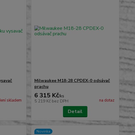
ysavač
Milwaukee M18-28 CPDEX-0 odsávač
prachu
6 315 Kč
/
ks
ení skladem
na dotaz
5 219 Kč
bez DPH
Detail
Novinka