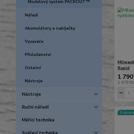
Modulový systém PACKOUT™
Nářadí
Akumulátory a nabíječky
Vysavače
Příslušenství
Milwauk
Ostatní
Rapid
1 790
Nástroje
1 479 K
Nástroje
Ruční nářadí
Doprav
Měřící technika
Svářecí technika