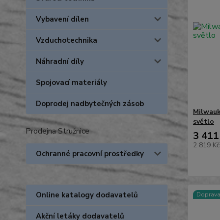
Vybavení dílen
Vzduchotechnika
Náhradní díly
Spojovací materiály
Doprodej nadbytečných zásob
Milwauk
světlo
Prodejna Stružnice
3 411
2 819 K
Ochranné pracovní prostředky
Online katalogy dodavatelů
Doprav
Akční letáky dodavatelů