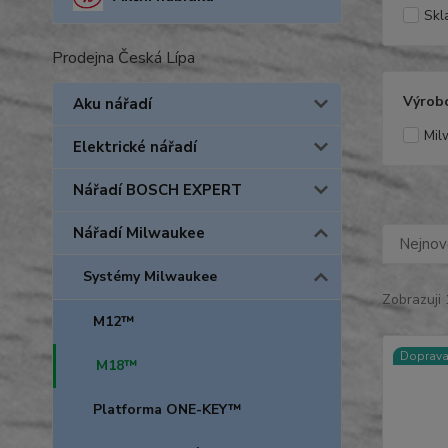
Skl
Prodejna Česká Lípa
Výrob
Aku nářadí
Mil
Elektrické nářadí
Nářadí BOSCH EXPERT
Nářadí Milwaukee
Nejnově
Systémy Milwaukee
Zobrazuji 
M12™
Doprav
M18™
Platforma ONE-KEY™