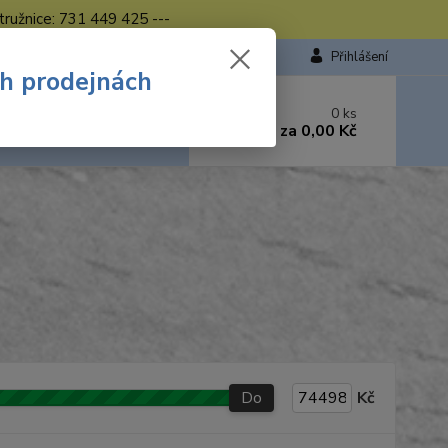
tružnice: 731 449 425 ---
Přihlášení
ch prodejnách
 si rady? Zavolejte.
0
ks
449 423
za
0,00 Kč
od. - 16.00 hod.
Do
Kč