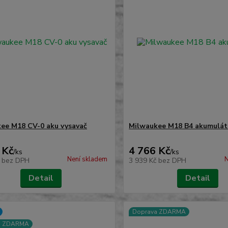
ee M18 CV-0 aku vysavač
Milwaukee M18 B4 akumulát
 Kč
4 766 Kč
/
ks
/
ks
Není skladem
N
č
bez DPH
3 939 Kč
bez DPH
Detail
Detail
Doprava ZDARMA
a ZDARMA