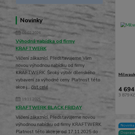
Novinky
09.02.2026
Výhodná nabídka od firmy
KRAFTWERK
Vážení zákaznící, Představujeme Vám
novou výhodnou nabídku od firmy
KRAFTWERK. Široký výběr dílenského
Milwauk
vybavení za výhodné ceny. Platnost této
akce j...
číst celé
4 694
3 879 K
19.11.2025
KRAFTWERK BLACK FRIDAY
Vážení zákaznící, Představujeme novou
výhodnou nabídku od firmy KRAFTWERK.
Novinka
Platnost této akce je od 17.11.2025 do
Doprav