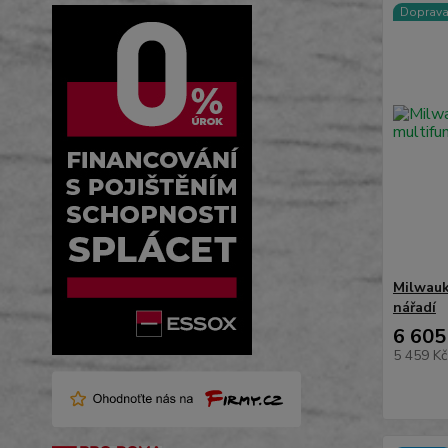
Doprav
Milwauk
nářadí
6 605
5 459 K