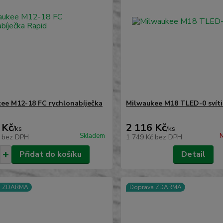
ee M12-18 FC rychlonabíječka
Milwaukee M18 TLED-0 svíti
 Kč
2 116 Kč
/
ks
/
ks
Skladem
N
č
bez DPH
1 749 Kč
bez DPH
Přidat do košíku
Detail
a ZDARMA
Doprava ZDARMA