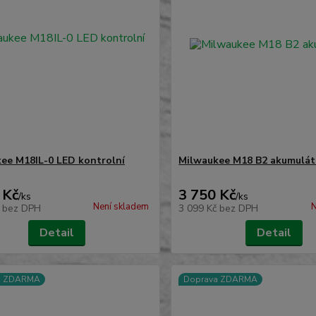
ee M18IL-0 LED kontrolní
Milwaukee M18 B2 akumulát
 Kč
3 750 Kč
/
ks
/
ks
Není skladem
N
č
bez DPH
3 099 Kč
bez DPH
Detail
Detail
a ZDARMA
Doprava ZDARMA