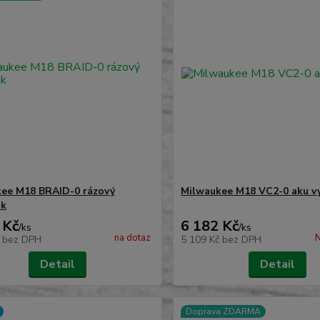
ee M18 BRAID-0 rázový
Milwaukee M18 VC2-0 aku v
ák
 Kč
6 182 Kč
/
ks
/
ks
na dotaz
N
č
bez DPH
5 109 Kč
bez DPH
Detail
Detail
Doprava ZDARMA