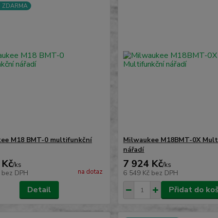
a ZDARMA
ee M18 BMT-0 multifunkční
Milwaukee M18BMT-0X Multi
nářadí
 Kč
7 924 Kč
/
ks
/
ks
na dotaz
č
bez DPH
6 549 Kč
bez DPH
Detail
Přidat do ko