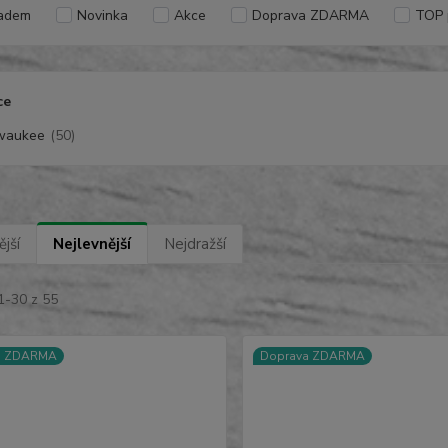
adem
Novinka
Akce
Doprava ZDARMA
TOP 
ce
waukee
(50)
jší
Nejlevnější
Nejdražší
1-30 z 55
a ZDARMA
Doprava ZDARMA