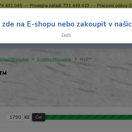
774 431 045 --- Prodejna nářadí: 731 449 423 --- Pracovní oděvy S
Obchodní podmínky
Kontakty Česká Lípa
 zde na E-shopu nebo zakoupit v naši
Nevíte
Hledat
Zavřít
731 
8.00 h
ářadí Milwaukee
Systémy Milwaukee
M18™
8™
Kč
Od