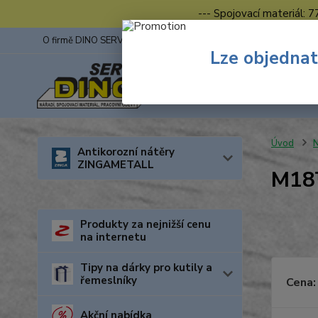
--- Spojovací materiál: 
O firmě DINO SERVIS s.r.o.
ZINGA
Fotogalerie z výstav
Lze objednat
Úvod
N
Antikorozní nátěry
ZINGAMETALL
M1
Produkty za nejnižší cenu
na internetu
Tipy na dárky pro kutily a
řemeslníky
Cena:
Akční nabídka