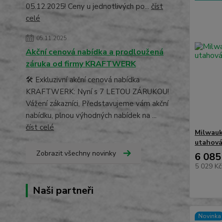
05.12.2025! Ceny u jednotlivých po...
číst
celé
05.11.2025
Akční cenová nabídka a prodloužená
záruka od firmy KRAFTWERK
🛠️ Exkluzivní akční cenová nabídka
KRAFTWERK: Nyní s 7 LETOU ZÁRUKOU!
Vážení zákazníci, Představujeme vám akční
nabídku, plnou výhodných nabídek na ...
číst celé
Milwauk
utahov
Zobrazit všechny novinky
6 085
5 029 K
Naši partneři
Novinka