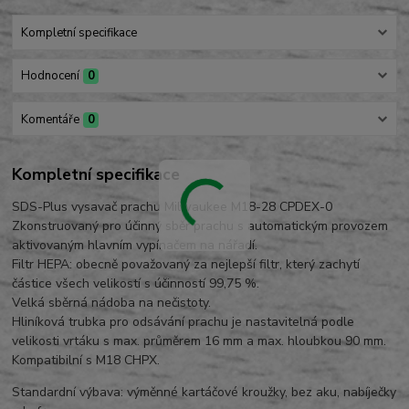
Kompletní specifikace
Hodnocení
0
Komentáře
0
Kompletní specifikace
SDS-Plus vysavač prachu Milwaukee M18-28 CPDEX-0
Zkonstruovaný pro účinný sběr prachu s automatickým provozem
aktivovaným hlavním vypínačem na nářadí.
Filtr HEPA: obecně považovaný za nejlepší filtr, který zachytí
částice všech velikostí s účinností 99,75 %.
Velká sběrná nádoba na nečistoty.
Hliníková trubka pro odsávání prachu je nastavitelná podle
velikosti vrtáku s max. průměrem 16 mm a max. hloubkou 90 mm.
Kompatibilní s M18 CHPX.
Standardní výbava: výměnné kartáčové kroužky, bez aku, nabíječky