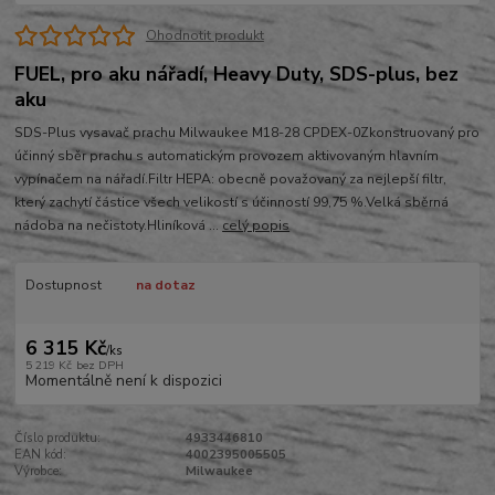
Ohodnotit produkt
FUEL, pro aku nářadí, Heavy Duty, SDS-plus, bez
aku
SDS-Plus vysavač prachu Milwaukee M18-28 CPDEX-0Zkonstruovaný pro
účinný sběr prachu s automatickým provozem aktivovaným hlavním
vypínačem na nářadí.Filtr HEPA: obecně považovaný za nejlepší filtr,
který zachytí částice všech velikostí s účinností 99,75 %.Velká sběrná
nádoba na nečistoty.Hliníková ...
celý popis
Dostupnost
na dotaz
6 315 Kč
/
ks
5 219 Kč
bez DPH
Momentálně není k dispozici
Číslo produktu:
4933446810
EAN kód:
4002395005505
Výrobce:
Milwaukee