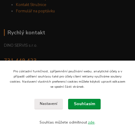
Kontakt Stružnice
Formulář na poptávku
Rychlý kontakt
DINO SERVIS s.r.o.
731 449 423
8.00 hod. - 16.00 hod.
Pro základní funkčnost, zpříjemnění používání webu, analytické účely a v
případě udělení souhlasu také pro účely cílení reklamy využíváme soubory
prodejna@dinoservis.cz
cookies. Nastavení vlastních preferencí cookies můžete kdykoli upravit odkazem
ve spodní části stránek.
Souhlasím
Nastavení
Proč nakupovat u nás? Jsme na trhu již od roku 1990.
Souhlas můžete odmítnout
zde
.
Vytvořeno na
Eshop-rychle.cz