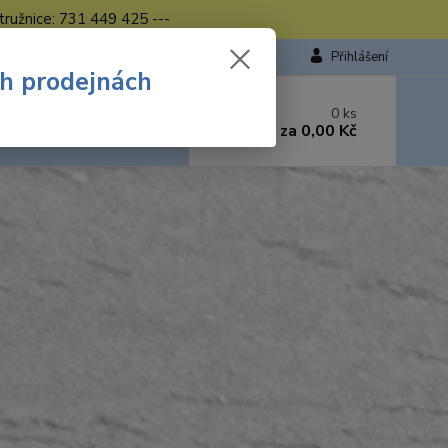
tružnice: 731 449 425 ---
Přihlášení
ch prodejnách
 si rady? Zavolejte.
0
ks
449 423
za
0,00 Kč
od. - 16.00 hod.