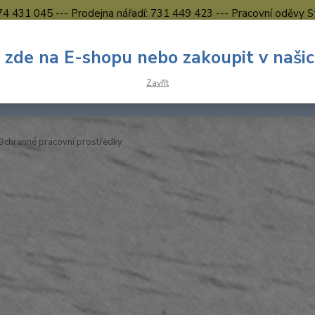
774 431 045 --- Prodejna nářadí: 731 449 423 --- Pracovní oděvy S
Obchodní podmínky
Kontakty Česká Lípa
 zde na E-shopu nebo zakoupit v naši
Nevíte
Hledat
Zavřít
731 
8.00 h
chranné pracovní prostředky