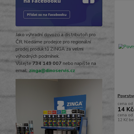
Jako výhradní dovozci a distributoři pro
ČR, hledáme prodejce pro regionální
prodej produktů ZINGA za velmi
výhodných podmínek.
Volejte
734 149 007
nebo napište na
email:
zinga@dinoservis.cz
Povrstv
cena od
14 Kč
cena od
12 Kč
be