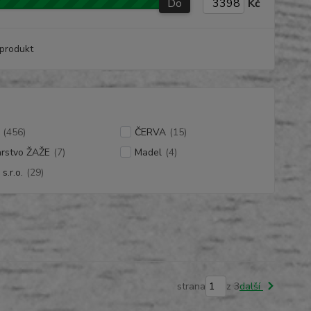
Do
Kč
produkt
(456)
ČERVA
(15)
arstvo ŽAŽE
(7)
Madel
(4)
s.r.o.
(29)
strana
z 3
další