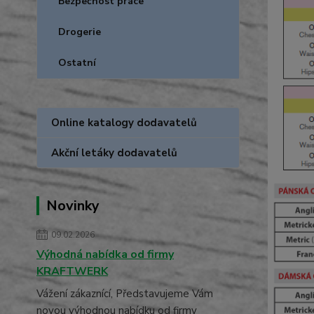
Bezpečnost práce
Drogerie
Ostatní
Online katalogy dodavatelů
Akční letáky dodavatelů
Novinky
09.02.2026
Výhodná nabídka od firmy
KRAFTWERK
Vážení zákaznící, Představujeme Vám
novou výhodnou nabídku od firmy