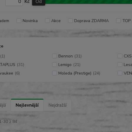
Kč
Od
adem
Novinka
Akce
Doprava ZDARMA
TOP 
ce
(1)
Bennon
(31)
CXS
LTAPLUS
(31)
Lemigo
(21)
Les
waukee
(6)
Moleda (Prestige)
(24)
VEN 
jší
Nejlevnější
Nejdražší
1-30 z 84