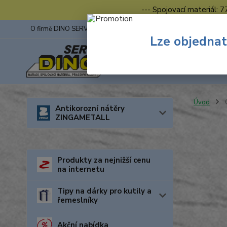
--- Spojovací materiál: 
O firmě DINO SERVIS s.r.o.
ZINGA
Fotogalerie z výstav
Lze objednat
Úvod
O
Antikorozní nátěry
ZINGAMETALL
Produkty za nejnižší cenu
na internetu
Tipy na dárky pro kutily a
řemeslníky
Akční nabídka