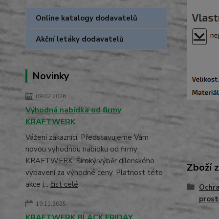
Online katalogy dodavatelů
Akční letáky dodavatelů
Novinky
09.02.2026
Výhodná nabídka od firmy
KRAFTWERK
Vážení zákaznící, Představujeme Vám
novou výhodnou nabídku od firmy
KRAFTWERK. Široký výběr dílenského
Zboží 
vybavení za výhodné ceny. Platnost této
akce j...
číst celé
Ochra
prost
19.11.2025
KRAFTWERK BLACK FRIDAY