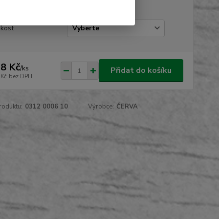
do 15:00
ikost
8 Kč
/
ks
Přidat do košíku
 Kč
bez DPH
roduktu:
0312 0006 10
Výrobce:
ČERVA