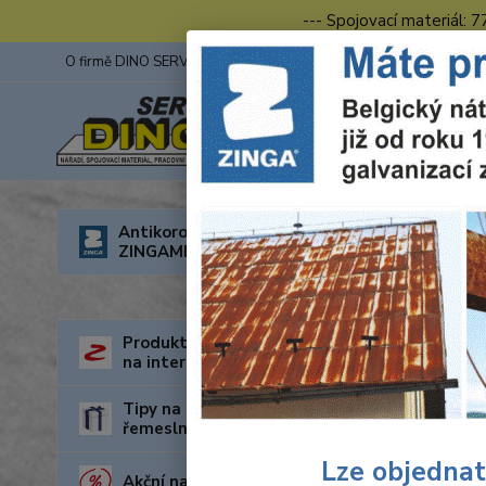
--- Spojovací materiál: 
O firmě DINO SERVIS s.r.o.
ZINGA
Fotogalerie z výstav
Úvod
O
Antikorozní nátěry
ZINGAMETALL
Vodě
Produkty za nejnižší cenu
na internetu
Tipy na dárky pro kutily a
řemeslníky
Lze objednat
Akční nabídka