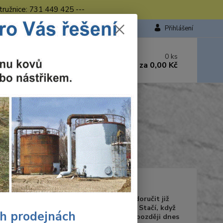
tružnice: 731 449 425 ---
Přihlášení
 si rady? Zavolejte.
0
ks
449 423
za
0,00 Kč
od. - 16.00 hod.
ý oblek CARINA ČERVA - zelený
zelený
Ohodnotit produkt
tupnost
skladem
a dodání
Zboží Vám můžeme doručit již
10.08.2026 do 18:00. Stačí, když
ch prodejnách
zboží objednáte nejpozději dnes