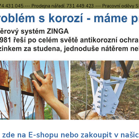
774 431 045 --- Prodejna nářadí: 731 449 423 --- Pracovní oděvy S
Obchodní podmínky
Kontakty Česká Lípa
Nevíte
Hledat
731 
8.00 h
chranné pracovní prostředky
Pracovní oděvy
Obleky
Voděodoln
odolný oblek CARINA ČERVA - 
Dos
Dob
 zde na E-shopu nebo zakoupit v naši