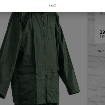
Zavřít
Vel
29
246
Číslo p