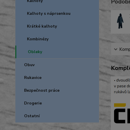
Podobn
Kalhoty
Kalhoty s náprsenkou
Krátké kalhoty
Kombinézy
Kompl
Obleky
Obuv
Komple
Rukavice
Bezpečnost práce
Drogerie
Ostatní