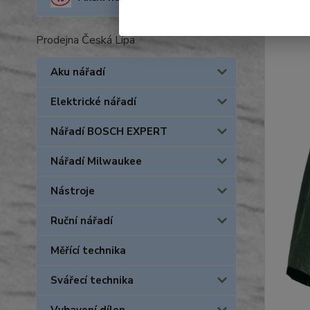
Prodejna Česká Lípa
Aku nářadí
Elektrické nářadí
Nářadí BOSCH EXPERT
Nářadí Milwaukee
Nástroje
Ruční nářadí
Měřící technika
Svářecí technika