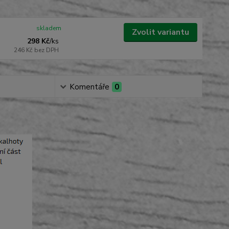
skladem
Zvolit variantu
298 Kč
/
ks
246 Kč
bez DPH
Komentáře
0