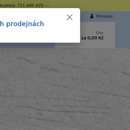
tružnice: 731 449 425 ---
Přihlášení
ch prodejnách
 si rady? Zavolejte.
0
ks
449 423
za
0,00 Kč
od. - 16.00 hod.