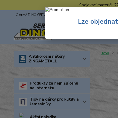
--- Spojovací materiál: 
O firmě DINO SERVIS s.r.o.
ZINGA
Fotogalerie z výstav
Lze objednat
Úvod
F
Antikorozní nátěry
ZINGAMETALL
Produkty za nejnižší cenu
na internetu
Tipy na dárky pro kutily a
řemeslníky
Akční nabídka