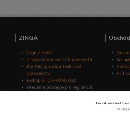
ZINGA
Obchod
Co je ZINGA?
Obcho
ZINGA reference z ČR a ze světa
Jak na
Kontakt: prodej a technické
Postup
poradenství
EET o
E-shop STOP-KOROZI.cz
Hledáme prodejce pro regionální
prodej produktů ZINGA.
Volejte
734 149 007
nebo napište
Pro základní funkčnost,
na email:
zinga@dinoservis.cz
soubory c