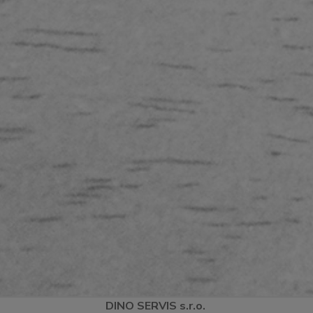
DINO
SERVI
S
s.r.o.