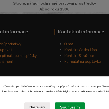
Stroje, nářadí, ochranné pracovní prostředky
Již od roku 1990
ní informace
Kontaktní informace
dní podmínky
O nás
kupovat
Kontakt Česká Lípa
 při nákupu na splátky
Kontakt Stružnice
známení
Formulář na poptávku
 zpříjemnění používání webu, analytické účely a v případě udělení souhlasu také pro účely 
ookies. Nastavení vlastních preferencí cookies můžete kdykoli upravit odkazem ve spodní část
Souhlasím
Nastavení