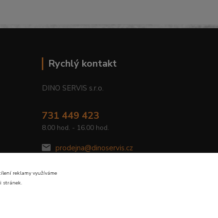
Rychlý kontakt
DINO SERVIS s.r.o.
731 449 423
8.00 hod. - 16.00 hod.
prodejna@dinoservis.cz
cílení reklamy využíváme
i stránek.