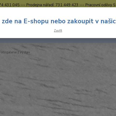
774 431 045 --- Prodejna nářadí: 731 449 423 --- Pracovní oděvy S
Obchodní podmínky
Kontakty Česká Lípa
 zde na E-shopu nebo zakoupit v naši
Nevíte
Hledat
Zavřít
731 
8.00 h
otogalerie z výstav