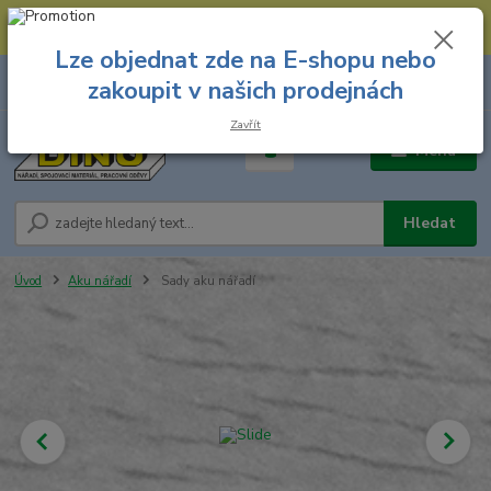
--- Spojovací materiál: 774 431 045 --- Prodejna nářadí: 731 449 423 --
- Pracovní oděvy Stružnice: 731 449 425 ---
Lze objednat zde na E-shopu nebo
0
ks
731 449 423
zakoupit v našich prodejnách
za
0,00 Kč
8.00 hod. - 16.00 hod.
Zavřít
Menu
Hledat
Úvod
Aku nářadí
Sady aku nářadí