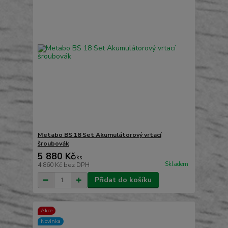
Metabo BS 18 Set Akumulátorový vrtací
šroubovák
5 880 Kč
/
ks
Skladem
4 860 Kč
bez DPH
Přidat do košíku
Akce
Novinka