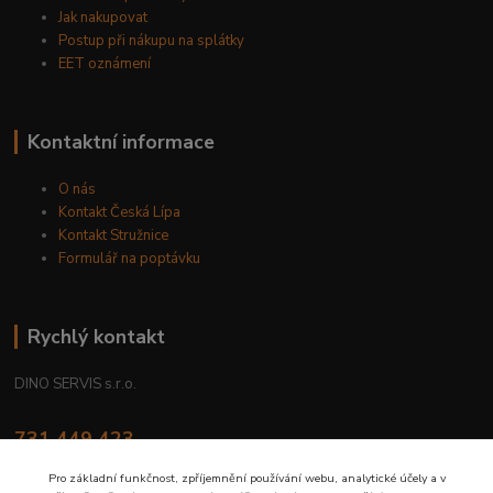
Jak nakupovat
Postup při nákupu na splátky
EET oznámení
Kontaktní informace
O nás
Kontakt Česká Lípa
Kontakt Stružnice
Formulář na poptávku
Rychlý kontakt
DINO SERVIS s.r.o.
731 449 423
8.00 hod. - 16.00 hod.
Pro základní funkčnost, zpříjemnění používání webu, analytické účely a v