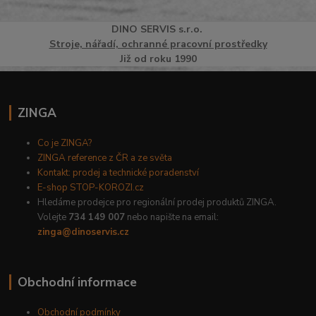
DINO
SERVI
S
s.r.o.
Stroje, nářadí, ochranné pracovní prostředky
Již od roku 1990
ZINGA
Co je ZINGA?
ZINGA reference z ČR a ze světa
Kontakt: prodej a technické poradenství
E-shop STOP-KOROZI.cz
Hledáme prodejce pro regionální prodej produktů ZINGA.
Volejte
734 149 007
nebo napište na email:
zinga@dinoservis.cz
Obchodní informace
Obchodní podmínky