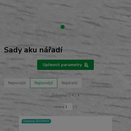
Sady aku nářadí
Upřesnit parametry
Nejnovější
Nejlevnější
Nejdražší
Zobrazuji 1-4 z 4
strana
z 1
Doprava ZDARMA