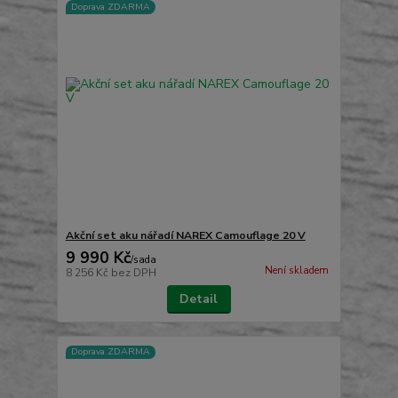
Doprava ZDARMA
Akční set aku nářadí NAREX Camouflage 20 V
9 990 Kč
/
sada
Není skladem
8 256 Kč
bez DPH
Detail
Doprava ZDARMA