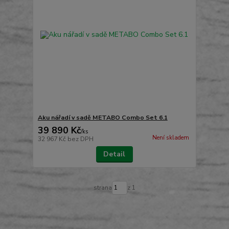
Aku nářadí v sadě METABO Combo Set 6.1
39 890 Kč
/
ks
Není skladem
32 967 Kč
bez DPH
Detail
strana
z 1